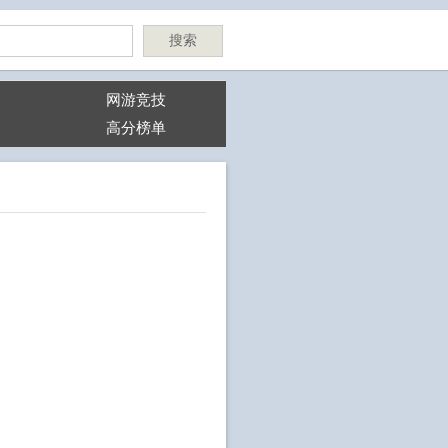
搜索
网游竞技
高分榜单