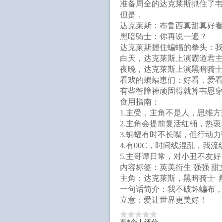
准备周全的达克莱斯抓住了
但是，
达克莱斯：布鲁西真甜真好
黑暗骑士：你再说一遍？
达克莱斯握住蝙蝠的拳头：
白天，达克莱斯上演霸道君
夜晚，达克莱斯上演黑暗骑
看戏的蝙蝠崽们：好看，爱
有些智障神顽固得就算韦恩
食用指南：
1.主受，主角不是人，思维
2.主角会提前复活红桶，热
3.蝙蝠有时不长嘴，但行动力
4.有00C，时间线混乱，我
5.主哥谭日常，对小丑不友
内容标签：英美衍生 强强 甜
主角：达克莱斯，黑暗骑士 
一句话简介：我不破坏蝙布
立意：爱让世界更美好！