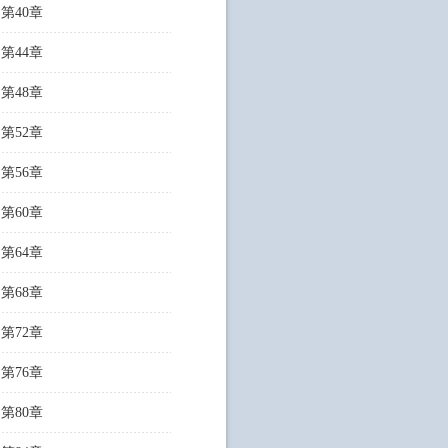
第40章
第44章
第48章
第52章
第56章
第60章
第64章
第68章
第72章
第76章
第80章