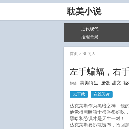
耽美小说
近代现代
推理悬疑
首页
>
BL同人
左手蝙蝠，右
英美衍生
强强
甜文
轻
标签:
txt下载
在线阅读
达克莱斯作为黑暗之神，他
他觉得黑暗骑士很香很好吃
黑暗和恐惧才是天生一对！
达克莱斯要拆散蝙布，抢回