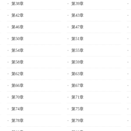
第38章
第39章
第42章
第43章
第46章
第47章
第50章
第51章
第54章
第55章
第58章
第59章
第62章
第63章
第66章
第67章
第70章
第71章
第74章
第75章
第78章
第79章