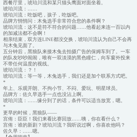
西餐厅里，琥珀川流和某只猫头鹰面对面坐着。
琥珀川流：……
琥珀川流：吃饭吧，孩子，吃饭吧。
品牌方悄悄问：木兔选手非常符合您的条件啊？
琥珀川流：这不是符不符合的问题……他看起来连一百以内
的加减法都不会啊！
相亲结束，双方连LINE都没交换，琥珀川流认为自己不会再
与木兔见面了。
五分钟后，黑狼队来接木兔去拍摄广告的保姆车到了。一车
的队友吵吵闹闹，唯有一双淡漠的黑色瞳仁，向车窗外投来
不带任何温度的视线。
琥珀川流：？！
琥珀川流：等一等，木兔选手，我们还是加个联系方式吧。
*
年上、乐观开朗、不拘小节、不闷、爱玩、明星球员。
品牌方：佐久早选手一点也没沾上啊。
琥珀川流：……缘分到了的话，条件可以适当放宽，嗯。
*
更早的时候，黑狼队——
宫侑：臣臣！我们来看比赛回放……咦，你在看什么？
宫侑：谁的新剧？琥珀川流？我听说过啊，你喜欢他吗？
佐久早：……嗯。