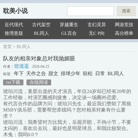
耽美小说
搜索
近代现代
古代架空
穿越重生
玄幻灵异
网游竞技
推理悬疑
BL同人
GL百合
无C P向
高分榜单
首页
>
BL同人
队友的相亲对象总对我抛媚眼
饺逍遥
作者：
2026-04-25
年下
天作之合
甜文
排球少年
轻松
日常
BL同人
标签:
txt下载
在线阅读
琥珀川流，童星出道的天才演员，年仅24岁却已经有20年的
工作经验，对演艺圈感到疲惫，决定谈一场圈外恋爱。
有代言合作的品牌方问：琥珀川先生，最近我们赞助了黑狼
MSBY俱乐部，需要帮您牵线吗？您对相亲对象有什么要
求？
琥珀川流：我希望对方比我大，乐观开朗，不拘小节，不要
太闷的，喜欢出去玩，最好也是明星球员，和我比较契合。
木兔：我吗0.0？