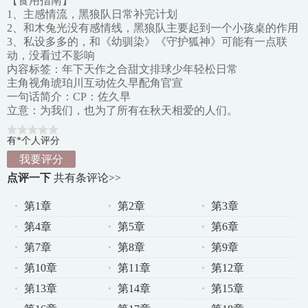
【食用指南】
1、主感情流，黑狼队日常补完计划
2、和木兔光没有感情线，黑狼队主要起到一个小孩桌的作用
3、私设多多的，和《幼驯染》《守护狐神》可能有一点联
动，没看过不影响
内容标签：年下天作之合甜文排球少年轻松日常
主角视角琥珀川互动佐久早配角官宣
一句话简介：CP：佐久早
立意：为我们，也为了所有在秋天相爱的人们。
有*个人评分
我要评分
点评一下
共有
条评论>>
第1章
第2章
第3章
第4章
第5章
第6章
第7章
第8章
第9章
第10章
第11章
第12章
第13章
第14章
第15章