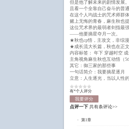
但是他了解未来的剧情发展
且看一个全靠自己奋斗的普
在这个人均战士的咒术师群
赌上无悔的青春，麻生秋也提
这位咒术界的最弱者剑指最
——他要摘星夺月一次。
★秋也cp悟，主攻文，非综
★成长流大长篇，秋也在正文
内容标签： 年下 穿越时空 成
主角视角麻生秋也互动悟（5
其它：御三家的那些事
一句话简介：我要摘星逐月
立意：人生逐光，当以人性
有*个人评分
我要评分
点评一下
共有
条评论>>
第1章