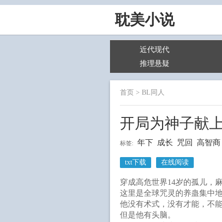
耽美小说
近代现代
推理悬疑
首页
>
BL同人
开局为神子献上
年下
成长
咒回
高智商
标签:
txt下载
在线阅读
穿成高危世界14岁的孤儿，
这里是全球咒灵的养蛊集中
他没有术式，没有才能，不
但是他有头脑。