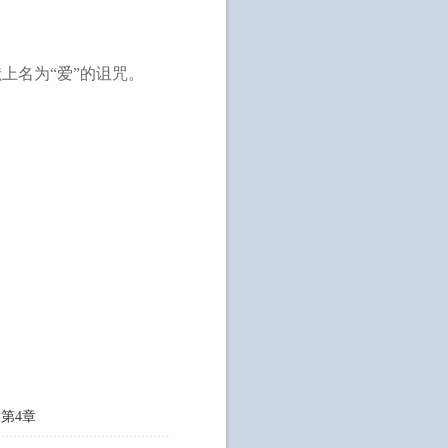
上名为“爱”的诅咒。
第4章