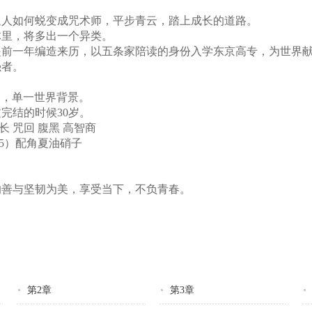
。
通人如何蜕变成咒术师，平步青云，踏上成长的道路。
体里，将多出一个异类。
前一年编造来历，以五条家陪读的身份入学东京高专，为世界献
强者。
漫，单一世界背景。
完结的时候30岁。
长 咒回 腹黑 高智商
t5）配角夏油硝子
的善与坚韧为美，享受当下，不负青春。
第2章
第3章