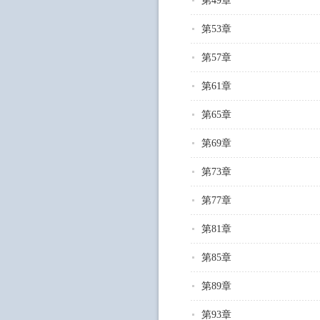
第49章
第53章
第57章
第61章
第65章
第69章
第73章
第77章
第81章
第85章
第89章
第93章