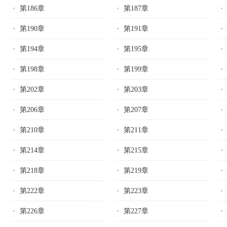
第186章
第187章
第190章
第191章
第194章
第195章
第198章
第199章
第202章
第203章
第206章
第207章
第210章
第211章
第214章
第215章
第218章
第219章
第222章
第223章
第226章
第227章