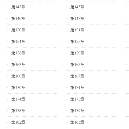
第142章
第143章
第146章
第147章
第150章
第151章
第154章
第155章
第158章
第159章
第162章
第163章
第166章
第167章
第170章
第171章
第174章
第175章
第178章
第179章
第182章
第183章