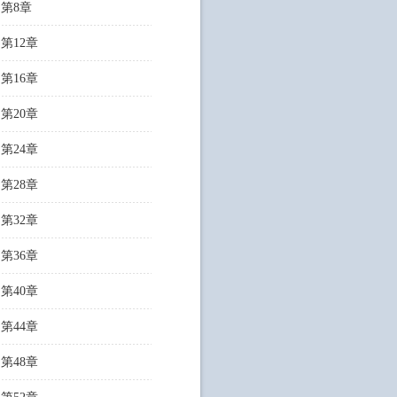
第8章
第12章
第16章
第20章
第24章
第28章
第32章
第36章
第40章
第44章
第48章