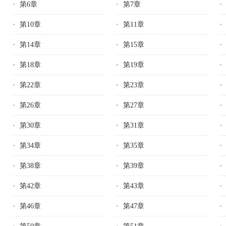
第6章
第7章
第10章
第11章
第14章
第15章
第18章
第19章
第22章
第23章
第26章
第27章
第30章
第31章
第34章
第35章
第38章
第39章
第42章
第43章
第46章
第47章