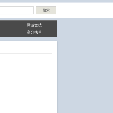
搜索
网游竞技
高分榜单