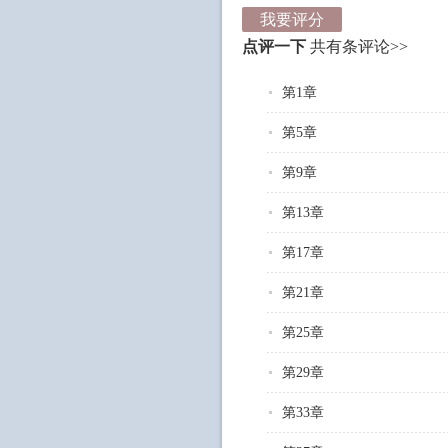
我要评分
点评一下
共有
条评论>>
第1章
第5章
第9章
第13章
第17章
第21章
第25章
第29章
第33章