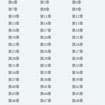
第4章
第5章
第6章
第7章
第8章
第9章
第10章
第11章
第12章
第13章
第14章
第15章
第16章
第17章
第18章
第19章
第20章
第21章
第22章
第23章
第24章
第25章
第26章
第27章
第28章
第29章
第30章
第31章
第32章
第33章
第34章
第35章
第36章
第37章
第38章
第39章
第40章
第41章
第42章
第43章
第44章
第45章
第46章
第47章
第48章