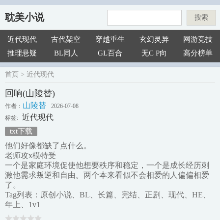
耽美小说
搜索
近代现代
古代架空
穿越重生
玄幻灵异
网游竞技
推理悬疑
BL同人
GL百合
无C P向
高分榜单
首页
>
近代现代
回响(山陵替)
山陵替
作者：
2026-07-08
近代现代
标签:
txt下载
他们好像都缺了点什么。
老师攻x模特受
一个是家庭环境促使他想要秩序和稳定，一个是成长经历刺
激他需求叛逆和自由。两个本来看似不会相爱的人偏偏相爱
了。
Tag列表：原创小说、BL、长篇、完结、正剧、现代、HE、
年上、1v1