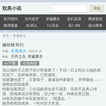
耽美小说
搜索
近代现代
古代架空
穿越重生
玄幻灵异
网游竞技
推理悬疑
BL同人
GL百合
无C P向
高分榜单
首页
>
穿越重生
嫁给铁哥们
衣落成火
作者：
2025-01-20
天作之合
穿越重生
标签:
txt下载
在线阅读
琨云城的天之骄子邬少乾被废了！不仅一日之间从云端跌落
到泥泞，还神魂将散，已然濒死。
邬家嫌他废了，又要面子，遂威逼钟家嫁女，并带嫁妆——
能救命的固魂果。
钟家连夜商议，三位适龄骄女皆不愿意，而若不是真心情
愿，固魂果就没有用处，邬少乾一殁，钟家必受迁怒。
钟家四房嫡子钟采挺身而出：“我愿去。”
嫡系都有固魂果，一时间皆大欢喜。