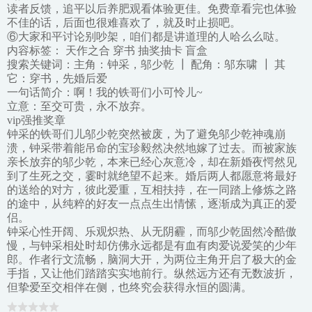
读者反馈，追平以后养肥观看体验更佳。免费章看完也体验
不佳的话，后面也很难喜欢了，就及时止损吧。
⑥大家和平讨论别吵架，咱们都是讲道理的人哈么么哒。
内容标签： 天作之合 穿书 抽奖抽卡 盲盒
搜索关键词：主角：钟采，邬少乾 ┃ 配角：邬东啸 ┃ 其
它：穿书，先婚后爱
一句话简介：啊！我的铁哥们小可怜儿~
立意：至交可贵，永不放弃。
vip强推奖章
钟采的铁哥们儿邬少乾突然被废，为了避免邬少乾神魂崩
溃，钟采带着能吊命的宝珍毅然决然地嫁了过去。而被家族
亲长放弃的邬少乾，本来已经心灰意冷，却在新婚夜愕然见
到了生死之交，霎时就绝望不起来。婚后两人都愿意将最好
的送给的对方，彼此爱重，互相扶持，在一同踏上修炼之路
的途中，从纯粹的好友一点点生出情愫，逐渐成为真正的爱
侣。
钟采心性开阔、乐观炽热、从无阴霾，而邬少乾固然冷酷傲
慢，与钟采相处时却仿佛永远都是有血有肉爱说爱笑的少年
郎。作者行文流畅，脑洞大开，为两位主角开启了极大的金
手指，又让他们踏踏实实地前行。纵然远方还有无数波折，
但挚爱至交相伴在侧，也终究会获得永恒的圆满。