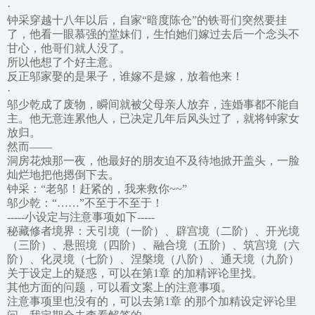
·
钟采穿越十八年以后，自家“暗度陈仓”的铁哥们突然要挂
了，他看一眼慕强的堂妹们，生怕她们嫁过去后一个念头不
甘心，他哥们就人没了。
所以他想了个好主意。
反正邬家娶的是果子，谁嫁不是嫁，放着他来！
·
邬少乾成了废物，瞬间就被父母亲人放弃，连婚事都不能自
主。他无意连累他人，已决定几年后风头过了，就将钟家女
放归。
然而——
洞房花烛那一夜，他最好的朋友迫不及待地掀开盖头，一脸
灿烂地把他摁倒下去。
钟采：“老邬！赶紧的，我来救你~~”
邬少乾：“……”不至于不至于！
-----小设定与注意事项如下-----
秘藏修者境界：天引境（一阶）、辟宫境（二阶）、开光境
（三阶）、悬照境（四阶）、融合境（五阶）、筑宫境（六
阶）、化灵境（七阶）、涅槃境（八阶）、通天境（九阶）
关于设定上的疑惑，可以在第1章 的加精评论里找。
其他方面的问题，可以看文案上的注意事项。
注意事项里也没有的，可以去第1章 的那个加精设定评论里