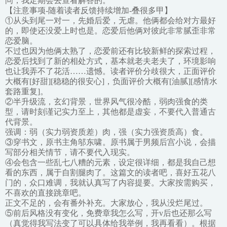
问，我定期会去查看解答的。
【注意事项-随着读者反馈持续增加-叠很多甲】
①从头到尾一对一，先婚后爱，无虐。他俩都会给对方最好
的，即使还没爱上时也是。恋爱后他俩对彼此非常腻歪非常
恋爱脑。
不过也因为他俩太熟了，恋爱前还有比较新鲜的探索过程，
恋爱后找到了新的相处方式，基本就老夫老夫了，环境影响
也让我弄不了花活……遗憾。读者评价分歧很大，正面评价
大概有[好甜][稳稳的很安心]，负面评价大概有[油腻][感情水
套路重复]。
②半升级流，玄幻背景，世界风气很冷酷，弱肉强食的类
型，请时刻谨记实力至上，其他都是虚妄，不要代入普通古
代背景。
强调：弱（实力弱资质差）肉，强（实力强资质高）食。
③穿书文，原书主角邬东啸。原书属于男频后宫小说，会描
写部分相关情节，请不要代入现实。
④会包含一些乱七八糟的元素，设定很详细，都是我自己想
看的东西，属于自割腿肉了。这篇文的读者吧，喜好五花八
门的，众口难调，我就认真写了内容提要。大家按需购买，
不喜欢的直接跳章吧。
正文不足的，会有番外补充。大家放心，我从没烂尾过。
⑤前后风格没有变化，免费章我怎么写，开v后也还那么写
（真觉得我写法变了可以具体给我举例，我再看看）。根据