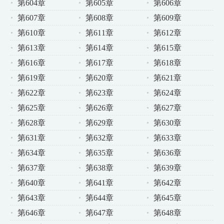
第604章
第605章
第606章
第607章
第608章
第609章
第610章
第611章
第612章
第613章
第614章
第615章
第616章
第617章
第618章
第619章
第620章
第621章
第622章
第623章
第624章
第625章
第626章
第627章
第628章
第629章
第630章
第631章
第632章
第633章
第634章
第635章
第636章
第637章
第638章
第639章
第640章
第641章
第642章
第643章
第644章
第645章
第646章
第647章
第648章