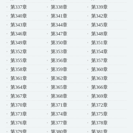
第337章
第338章
第339章
第340章
第341章
第342章
第343章
第344章
第345章
第346章
第347章
第348章
第349章
第350章
第351章
第352章
第353章
第354章
第355章
第356章
第357章
第358章
第359章
第360章
第361章
第362章
第363章
第364章
第365章
第366章
第367章
第368章
第369章
第370章
第371章
第372章
第373章
第374章
第375章
第376章
第377章
第378章
第379章
第380章
第381章