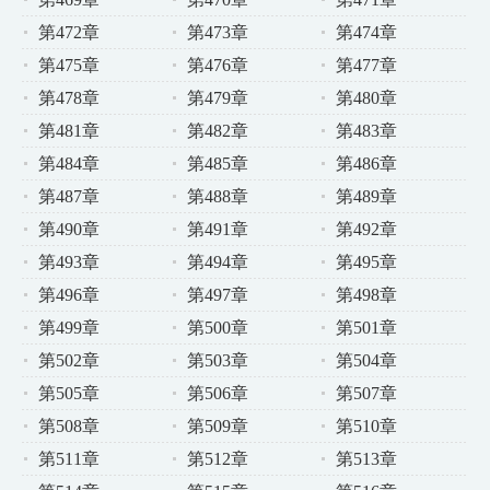
第472章
第473章
第474章
第475章
第476章
第477章
第478章
第479章
第480章
第481章
第482章
第483章
第484章
第485章
第486章
第487章
第488章
第489章
第490章
第491章
第492章
第493章
第494章
第495章
第496章
第497章
第498章
第499章
第500章
第501章
第502章
第503章
第504章
第505章
第506章
第507章
第508章
第509章
第510章
第511章
第512章
第513章