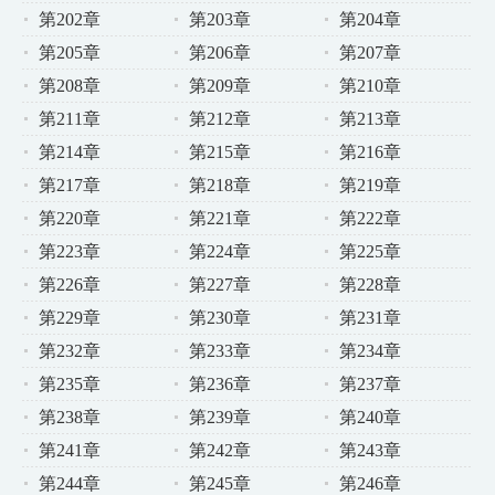
第202章
第203章
第204章
第205章
第206章
第207章
第208章
第209章
第210章
第211章
第212章
第213章
第214章
第215章
第216章
第217章
第218章
第219章
第220章
第221章
第222章
第223章
第224章
第225章
第226章
第227章
第228章
第229章
第230章
第231章
第232章
第233章
第234章
第235章
第236章
第237章
第238章
第239章
第240章
第241章
第242章
第243章
第244章
第245章
第246章