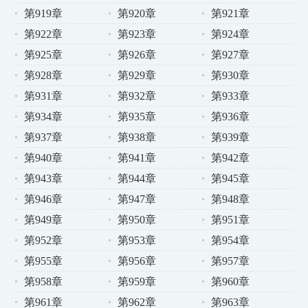
第919章
第920章
第921章
第922章
第923章
第924章
第925章
第926章
第927章
第928章
第929章
第930章
第931章
第932章
第933章
第934章
第935章
第936章
第937章
第938章
第939章
第940章
第941章
第942章
第943章
第944章
第945章
第946章
第947章
第948章
第949章
第950章
第951章
第952章
第953章
第954章
第955章
第956章
第957章
第958章
第959章
第960章
第961章
第962章
第963章