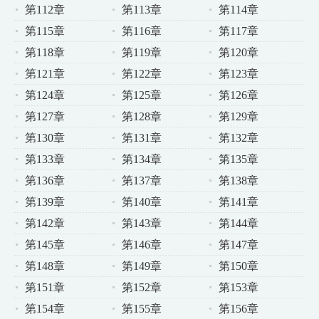
第112章
第113章
第114章
第115章
第116章
第117章
第118章
第119章
第120章
第121章
第122章
第123章
第124章
第125章
第126章
第127章
第128章
第129章
第130章
第131章
第132章
第133章
第134章
第135章
第136章
第137章
第138章
第139章
第140章
第141章
第142章
第143章
第144章
第145章
第146章
第147章
第148章
第149章
第150章
第151章
第152章
第153章
第154章
第155章
第156章