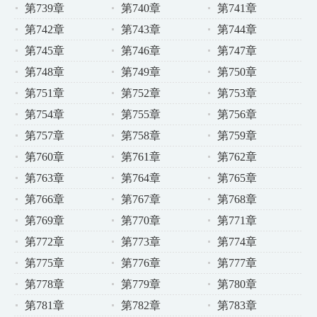
第739章
第740章
第741章
第742章
第743章
第744章
第745章
第746章
第747章
第748章
第749章
第750章
第751章
第752章
第753章
第754章
第755章
第756章
第757章
第758章
第759章
第760章
第761章
第762章
第763章
第764章
第765章
第766章
第767章
第768章
第769章
第770章
第771章
第772章
第773章
第774章
第775章
第776章
第777章
第778章
第779章
第780章
第781章
第782章
第783章