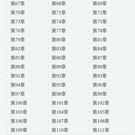
第67章
第68章
第69章
第70章
第71章
第72章
第73章
第74章
第75章
第76章
第77章
第78章
第79章
第80章
第81章
第82章
第83章
第84章
第85章
第86章
第87章
第88章
第89章
第90章
第91章
第92章
第93章
第94章
第95章
第96章
第97章
第98章
第99章
第100章
第101章
第102章
第103章
第104章
第105章
第106章
第107章
第108章
第109章
第110章
第111章