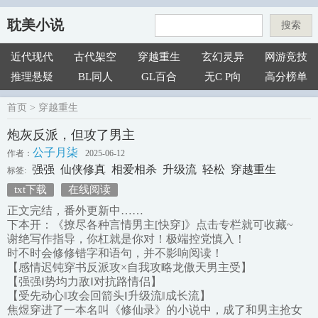
耽美小说
搜索
近代现代
古代架空
穿越重生
玄幻灵异
网游竞技
推理悬疑
BL同人
GL百合
无C P向
高分榜单
首页
>
穿越重生
炮灰反派，但攻了男主
公子月柒
作者：
2025-06-12
强强
仙侠修真
相爱相杀
升级流
轻松
穿越重生
标签:
txt下载
在线阅读
正文完结，番外更新中……
下本开：《撩尽各种言情男主[快穿]》点击专栏就可收藏~
谢绝写作指导，你杠就是你对！极端控党慎入！
时不时会修修错字和语句，并不影响阅读！
【感情迟钝穿书反派攻×自我攻略龙傲天男主受】
【强强‖势均力敌‖对抗路情侣】
【受先动心‖攻会回箭头‖升级流‖成长流】
焦煜穿进了一本名叫《修仙录》的小说中，成了和男主抢女