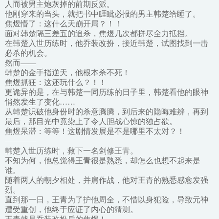
人而被男主炮灰掉的前期反派。
他刚穿来的当头，就把书中睚眦必报的男主韩楚给睡了。
焦煜懵了：这什么天崩开局？！！
面对韩楚隔三差五的追杀，焦煜几次都拼尽全力抵挡。
在韩楚入世历练时，他乔装改扮，接近韩楚，试图找到一击
必杀的机会。
然而——
韩楚的金手指逆天，他根本杀不死！
焦煜抓狂：这还玩什么？！！
更诡异的是，在与韩楚一同历练的日子里，韩楚看他的眼神
悄然发生了变化……
从韩楚识破他身份时的杀意腾腾，到后来的隐晦难辨，再到
最后，那目光中竟染上了令人胆战心惊的独占欲。
焦煜呆滞：等等！这剧情发展是不是哪里不太对？！
————
韩楚入世历练时，救下一名剑修王青。
不知为何，他总觉得王青很是熟悉，却怎么也想不起来是
谁。
随着两人的朝夕相处，并肩作战，他对王青的熟悉感愈发强
烈。
直到那一日，王青为了护他周全，不惜以身犯险，导致元神
遭受重创，他终于应证了内心的猜测。