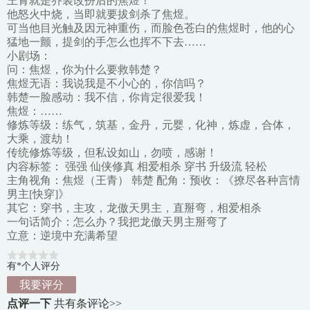
王青就是乔装改扮后的焦煜！
他怒火中烧，当即就要拔剑杀了焦煜。
可当他目光触及因元神重伤，而脸色苍白的焦煜时，他的心
猛地一颤，提剑的手怎么也挥不下去……
小剧场：
问：焦煜，你为什么要救韩楚？
焦煜无语：我说我是不小心的，你信吗？
韩楚一脸感动：我不信，你肯定很爱我！
焦煜：……
修炼等级：练气，筑基，金丹，元婴，化神，炼虚，合体，
大乘，渡劫！
传统修炼等级，但私设如山，勿喷，感谢！
内容标签： 强强 仙侠修真 相爱相杀 穿书 升级流 轻松
主角视角：焦煜（王青） 韩楚 配角：预收：《撩尽各种言情
男主[快穿]》
其它：穿书，主攻，龙傲天男主，直掰弯，相爱相杀
一句话简介：怎么办？我把龙傲天男主掰弯了
立意：逆境中充满希望
有*个人评分
我要评分
点评一下
共有
条评论>>