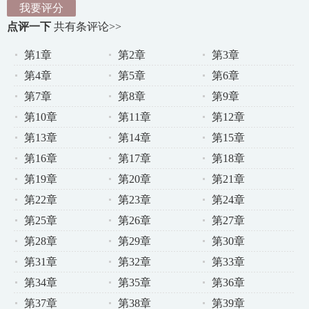
我要评分
点评一下
共有
条评论>>
第1章
第2章
第3章
第4章
第5章
第6章
第7章
第8章
第9章
第10章
第11章
第12章
第13章
第14章
第15章
第16章
第17章
第18章
第19章
第20章
第21章
第22章
第23章
第24章
第25章
第26章
第27章
第28章
第29章
第30章
第31章
第32章
第33章
第34章
第35章
第36章
第37章
第38章
第39章