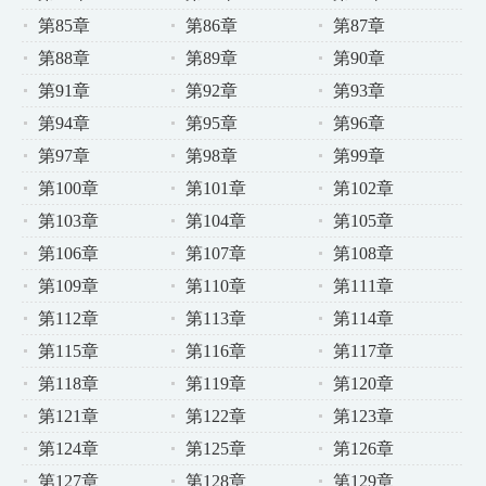
第85章
第86章
第87章
第88章
第89章
第90章
第91章
第92章
第93章
第94章
第95章
第96章
第97章
第98章
第99章
第100章
第101章
第102章
第103章
第104章
第105章
第106章
第107章
第108章
第109章
第110章
第111章
第112章
第113章
第114章
第115章
第116章
第117章
第118章
第119章
第120章
第121章
第122章
第123章
第124章
第125章
第126章
第127章
第128章
第129章