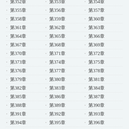
第352章
第353章
第354章
第355章
第356章
第357章
第358章
第359章
第360章
第361章
第362章
第363章
第364章
第365章
第366章
第367章
第368章
第369章
第370章
第371章
第372章
第373章
第374章
第375章
第376章
第377章
第378章
第379章
第380章
第381章
第382章
第383章
第384章
第385章
第386章
第387章
第388章
第389章
第390章
第391章
第392章
第393章
第394章
第395章
第396章