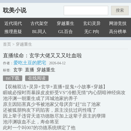
耽美小说
搜索
近代现代
古代架空
穿越重生
玄幻灵异
网游竞技
推理悬疑
BL同人
GL百合
无C P向
高分榜单
首页
>
穿越重生
直播续命：玄学大佬又又又吐血啦
爱吃土豆的肥宅
作者：
2026-04-12
玄学
直播
穿越重生
标签:
txt下载
在线阅读
【双楠双洁+灵异+玄学+直播+捉鬼+小故事+穿越】
睚眦必报时而暴躁皮皮虾受VS“冷酷无情”内心阴暗神经病攻
池渟渊一朝重生成了洱城池家的养子
原主因陷害真少爷被池家父母厌弃“赶”出了池家
还被狐朋狗友下药陷害，原主没抗过药性嘎了
因上辈子违背天道功德散尽加上这辈子原主的孽障
池渟渊咳血不止，寿命将至
此时一个叫007的功德系统绑定了他