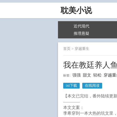
耽美小说
近代现代
推理悬疑
首页
>
穿越重生
我在教廷养人
强强
甜文
轻松
穿越重
标签:
txt下载
在线阅读
【本文已完结，番外陆续更
————
本文文案：
李希穿到一本大热的坑文里