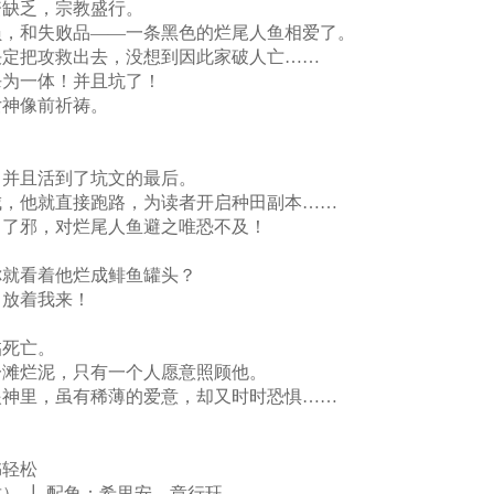
资缺乏，宗教盛行。
员，和失败品——一条黑色的烂尾人鱼相爱了。
决定把攻救出去，没想到因此家破人亡……
杀为一体！并且坑了！
女神像前祈祷。
，并且活到了坑文的最后。
城，他就直接跑路，为读者开启种田副本……
中了邪，对烂尾人鱼避之唯恐不及！
你就看着他烂成鲱鱼罐头？
，放着我来！
临死亡。
一滩烂泥，只有一个人愿意照顾他。
眼神里，虽有稀薄的爱意，却又时时恐惧……
书轻松
） ┃ 配角：希里安，章行珏