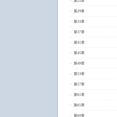
第25章
第29章
第33章
第37章
第41章
第45章
第49章
第53章
第57章
第61章
第65章
第69章