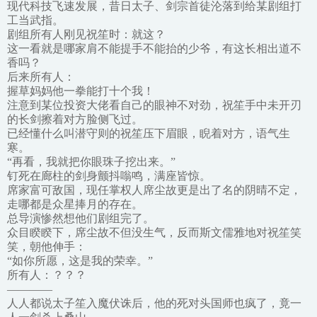
现代科技飞速发展，昔日太子、剑宗首徒沦落到给某剧组打
工当武指。
剧组所有人刚见祝笙时：就这？
这一看就是哪家肩不能提手不能抬的少爷，有这长相出道不
香吗？
后来所有人：
握草妈妈他一拳能打十个我！
注意到某位投资大佬看自己的眼神不对劲，祝笙手中未开刃
的长剑擦着对方脸侧飞过。
已经懂什么叫潜守则的祝笙压下眉眼，睨着对方，语气生
寒。
“再看，我就把你眼珠子挖出来。”
钉死在廊柱的剑身颤抖嗡鸣，满座皆惊。
席家富可敌国，现任掌权人席尘故更是出了名的阴晴不定，
走哪都是众星捧月的存在。
总导演惨然想他们剧组完了。
众目睽睽下，席尘故不但没生气，反而斯文儒雅地对祝笙笑
笑，朝他伸手：
“如你所愿，这是我的荣幸。”
所有人：？？？
————
人人都说太子笙入魔伏诛后，他的死对头国师也疯了，竟一