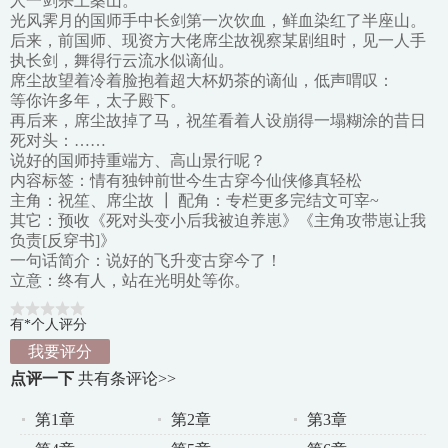
人一剑杀上桑山。
光风霁月的国师手中长剑第一次饮血，鲜血染红了半座山。
后来，前国师、现资方大佬席尘故视察某剧组时，见一人手
执长剑，舞得行云流水似谪仙。
席尘故望着冷着脸抱着超大杯奶茶的谪仙，低声喟叹：
等你许多年，太子殿下。
再后来，席尘故掉了马，祝笙看着人设崩得一塌糊涂的昔日
死对头：……
说好的国师持重端方、高山景行呢？
内容标签：情有独钟前世今生古穿今仙侠修真轻松
主角：祝笙、席尘故 ┃ 配角：专栏更多完结文可宰~
其它：预收《死对头变小后我被迫养崽》《主角攻带崽让我
负责[反穿书]》
一句话简介：说好的飞升变古穿今了！
立意：终有人，站在光明处等你。
有*个人评分
我要评分
点评一下
共有
条评论>>
第1章
第2章
第3章