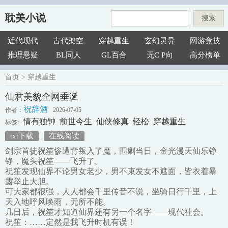
耽美小说
搜索
近代现代
古代架空
穿越重生
玄幻灵异
网游竞技
推理悬疑
BL同人
GL百合
无C P向
高分榜单
首页
>
穿越重生
仙君美貌全网垂涎
祝辞酒
作者：
2026-07-05
情有独钟
前世今生
仙侠修真
轻松
穿越重生
标签:
txt下载
在线阅读
剑宗首徒祝笙惨遭背叛入了魔，围剿当日，金光漫天仙乐铮
铮，魔头祝笙——飞升了。
祝笙发现仙界不论男女老少，男不束发女不遮面，皆衣着暴
露举止大胆。
可大家都很强，人人都会千里传音不说，坐骑日行千里，上
天入地呼风唤雨，无所不能。
几日后，祝笙才知道仙界还有另一个名字——现代社会。
祝笙：……定然是我飞升时机有误！