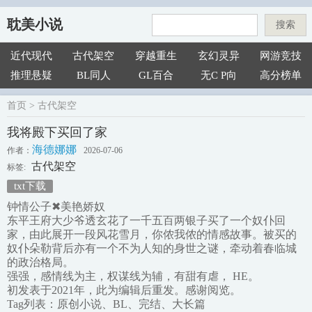
耽美小说
搜索
近代现代
古代架空
穿越重生
玄幻灵异
网游竞技
推理悬疑
BL同人
GL百合
无C P向
高分榜单
首页
>
古代架空
我将殿下买回了家
海德娜娜
作者：
2026-07-06
古代架空
标签:
txt下载
钟情公子✖美艳娇奴
东平王府大少爷透玄花了一千五百两银子买了一个奴仆回
家，由此展开一段风花雪月，你侬我侬的情感故事。被买的
奴仆朵勒背后亦有一个不为人知的身世之谜，牵动着春临城
的政治格局。
强强，感情线为主，权谋线为辅，有甜有虐， HE。
初发表于2021年，此为编辑后重发。感谢阅览。
Tag列表：原创小说、BL、完结、大长篇