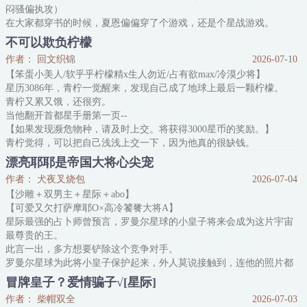
闷骚偏执攻）
在大家都穿书的时候，夏恩偏偏穿了个游戏，还是个星战游戏。
别人穿书逆袭炸裂，他的游戏结局世界全灭。
不可以欺负柠檬
别人有系统，他也有系统，不过是野生系统。
作者： 回文织锦
2026-07-10
别人参加直播真人秀是涨粉的，他参加真人秀是砸场让人上坟的。
【笨蛋小美人/软乎乎柠檬精x生人勿近/占有欲max/冷漠少将】
别人撒娇卖萌白切黑，攻略反派，他撕下娇花人设，立一个强强，结
星历3086年，青柠一觉醒来，发现自己成了地球上最后一颗柠檬。
果被反派攻略……不对，被反派操练……
青柠又累又饿，还很穷。
夏恩：够了吧
当他翻开首都星手册第一页--
【如果发现濒危物种，请及时上交。将获得3000星币的奖励。】
青柠觉得，可以把自己浅浅上交一下，因为他真的很缺钱。
可是等他翻开手册第二页--
漂亮耶耶是帝国大将心尖宠
【研究院在此承诺，将通过一切科学手段，辅助濒危植物繁衍。包括
作者： 犬夜叉烧包
2026-07-04
但不限于对植物进行切片、泡水、风干等研究。】
【沙雕＋双男主＋星际＋abo】
青柠瞳孔剧震，合上手册。他觉得，一点都不可以!!
【可爱又欠打萨摩耶O×高冷饕餮大将A】
于是青柠隐
星际最强的占卜师曾预言，罗曼尔星球的小皇子将来会成为这片宇宙
最尊贵的王。
此言一出，多方想要铲除这个竞争对手。
罗曼尔星球为此将小皇子保护起来，外人莫说接触到，连他的照片都
见不到。
冒牌皇子？爱情骗子√[星际]
小皇子成为星际最大的谜团，所有人都在猜他究竟继承了皇帝的黑龙
作者： 柴帽双全
2026-07-03
血统，还是皇后的人鱼血统。