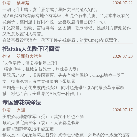
作者： 橘与紫
2026-07-22
陆赫燃理智崩断，一脚踹飞施
一朝飞升出错，虞千雁穿成了星际文里的渣A女配。
渣A虽然有钱有颜有地位有等级，却是个行事荒唐、半点本事没有的
花架子，整日游手好闲不说，还喜欢虐待自己的Omega。
不光家暴、出轨、言语辱骂，还囚禁、强制标记、挑起对方情潮发作
又恶意放置叫人痛苦。
在被害得毁容流产，落下了终身残疾后，娇妻Omega彻底黑化。
废了渣A的等级、掏了渣A的腺体、断了渣A的腿骨，一举揭露了渣A
把alpha人鱼陛下叼回窝
的叛国证据，将人送去垃圾星流放。
作者： 双面煎大鳕鱼
2026-07-20
回忆完剧情，虞千雁心有余悸，腺体腿骨都隐隐作痛。
[人鱼皇帝，温柔控制年上攻]
目前剧情进行到渣A跟娇妻订婚的节点，为了改写
[猛禽游隼，机械义肢战士，荆棘美人受]
星际历2400年，旧帝国覆灭。失去当权的保护，omega地位一落千
丈，彻底沦为只有生育价值的下蛋机器。
白翎是一只分化失败的残疾O，同时也是碾压众A的最强革命军领
袖，对他而言，全世界的A只有一种作用：
“满足我需求的军需品罢了。”
帝国娇花演绎法
重生回19岁后，白翎发现，只要自己潜入皇宫干掉新君，帝国就还有
作者： 火狸
2026-07-17
救！
美貌娇花懒散将军（受）：其实不娇也不弱
他不知道的是，自己所敬仰的人鱼先皇并没有死，而是被囚在皇宫深
顶流人设完美皇帝（攻）：人设都是假象
处，精神力枯竭且双目失明。
剧情+感情HE双洁不虐互宠
白翎错把先皇A当成了皇后O，和金发粲然
预收文：《兄弟崩坏之替身》点专栏求收藏（外热内冷钓系受X洁癖