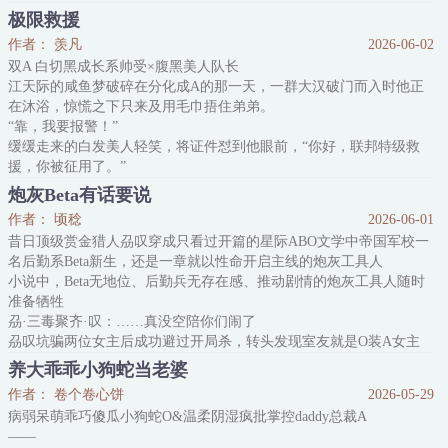
而在这个帝国，一个普通偏小微酸的西瓜，居然能卖到七千星币！
极限救援
而他坐拥整颗星球，可以出产1000000000000……颗西瓜！
作者： 羡凡
2026-06-02
and哈密瓜and甜瓜and各式美味的瓜果蔬菜！
双A 白切黑成长系帅受×腹黑美人队长
何·有私生子·爸：“何乐他知错了吗？”
江天际的咸鱼梦破碎在分化成A的那一天，一群大汉破门而入时他正
管家：“大少种的西瓜已经成为星际驰名商标，创
在沐浴，惊慌之下只来及用毛巾捂住弟弟。
“靠，我要报警！”
缓缓走来的白发美人轻笑，将证件怼到他眼前，“你好，联邦特级救
援，你被征用了。”
“什么？？”
炮灰Beta有话要说
话音未落，他就这样裸着被扭送部队。
作者： 顷稔
2026-06-01
凌空渺幼年涉世未深，被一个小流氓哄骗着结婚，他曾对自己的医生
昔日顶级赏金猎人刕叹穿成只看过开篇的星际ABO文学中帝国军校一
说。
名后勤系Beta新生，还是一章就以性命开启主线的炮灰工具人
“有人忽悠我给他当媳妇，自己却忘得一干二净，日子过得滋润。”凌
小说中，Beta无地位、后勤兵无存在感、推动剧情的炮灰工具人随时
空渺轻笑，银白的长发顺着指尖落下，“我当时看到他闲散的样子，
准备牺牲
脑子里就一句话。”
刕·三毒聚齐·叹：……真没空陪你们闹了
刕叹坑骗两位女主后成功避过开局杀，转头发现室友就是O装A女主
——帝国皇室七皇女、SSS级单兵扶青泱
养大乖乖小狗蛇当老婆
且另一位草根逆袭的女主A就住隔壁
作者： 卷个卷心饼
2026-05-29
刕·炮灰·叹：……我有话（狡辩）要说
病弱呆萌乖巧傻瓜小狗蛇O&温柔阴湿疯批掌控daddy总裁A
＊
——
扶青泱很不满意自己这位室友