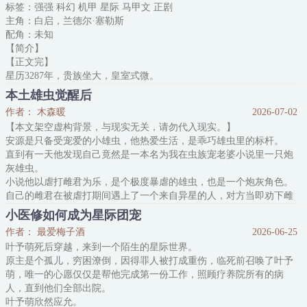
标签：强强 科幻 机甲 星际 马甲文 正剧
谁都没想到他是一只圆成球的萨摩耶，大名龙天傲，小名白耶耶。
主角：白启，兰德尔·塞勒斯
二十年过去，他身上也不见得有一统星际的王霸之气，只有一身作死
配角：未知
的王八之气。
【简介】
钻狗洞逃出星球后，
【正文完】
星历3287年，贵族坐大，皇室式微。
皇室血脉断绝二十余年后，一名年轻的偷渡客突然被检测出拥有皇室
本土雄虫觉醒后
血脉。
作者： 木森暖
2026-07-02
从出身底层的平民一跃成为尊贵的皇室成员，即便是个精神力低到没
【本文架空虚构背景，与现实无关，请勿代入现实。】
法驾驭机甲，注定没有实权的傀儡，也是足够叫人艳羡的好运气。
安源是只备受宠爱的小雄虫，他热爱生活，是乖巧雄虫里的标杆。
唯有偷渡客本人不这么想。
直到有一天他发现自己竟然是一本名为我在虫族宠老婆小说里一只炮
白启：归功于运气也太看不起人了，这分明全靠我的努力。
灰雄虫。
要知道，他为了伪造这个身份，可花了不少功夫呢。
小说他以虐打雌君为乐，是个极度暴虐的雄虫，也是一个炮灰角色。
*
自己的雌君在被虐打期间遇上了一个来自异星的人，对方当即劝下雌
为了调查一桩尘封的旧案
君和安源离婚，并在和自己曾经的雌君结婚后在星网上公布了安源的
小医修如何成为星际团宠
暴虐行为。
作者： 最爱梅子酒
2026-06-25
同时他带头宣扬“雄虫当自强”，“是男人就应该宠老婆”的言论，并以
叶予萌死后穿越，来到一个陌生的星际世界。
身作则，在星网上公布自己的宠妻日常。
原主是个孤儿，穷困潦倒，因得罪人被打成重伤，临死前召唤了叶予
虫族自此掀起一阵宠妻热
萌，唯一的心愿仅仅是帮他完成第一份工作，照顾疗养院所有的病
人，直到他们全部出院。
叶予萌欣然应允。