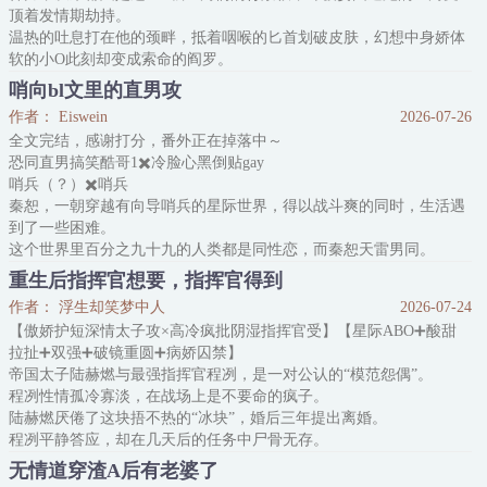
顶着发情期劫持。
的所有活物屠戮殆尽，然后一步
温热的吐息打在他的颈畔，抵着咽喉的匕首划破皮肤，幻想中身娇体
软的小O此刻却变成索命的阎罗。
“带我走，立刻，马上！”冷冷的威胁说出来像是撒娇，裴矩却毫不怀
哨向bl文里的直男攻
疑，只要他拒绝，自己立刻就会死。
作者： Eiswein
2026-07-26
裴矩：“……好。”
全文完结，感谢打分，番外正在掉落中～
作为一个跟班，裴矩没有什么必须忠诚的觉悟，为了逃离被杀的命
恐同直男搞笑酷哥1✖️冷脸心黑倒贴gay
运，即刻反水带着限制文主角乘着机
哨兵（？）✖️哨兵
秦恕，一朝穿越有向导哨兵的星际世界，得以战斗爽的同时，生活遇
到了一些困难。
这个世界里百分之九十九的人类都是同性恋，而秦恕天雷男同。
*
重生后指挥官想要，指挥官得到
一次大胜归来，帝国边境得以平定，荣归故里的新晋上校秦恕也被组
作者： 浮生却笑梦中人
2026-07-24
织强制催婚。
【傲娇护短深情太子攻×高冷疯批阴湿指挥官受】【星际ABO➕酸甜
秦恕眼神一扫自己的适婚对象：性取向为男的男的，妖里妖气的男
拉扯➕双强➕破镜重圆➕病娇囚禁】
的，娇小的男的，很gay的男的。
帝国太子陆赫燃与最强指挥官程冽，是一对公认的“模范怨偶”。
我靠，这个世界还能不能好了？？
程冽性情孤冷寡淡，在战场上是不要命的疯子。
陆赫燃厌倦了这块捂不热的“冰块”，婚后三年提出离婚。
程冽平静答应，却在几天后的任务中尸骨无存。
重生回军校报到那日，陆赫燃发誓：这一世，放程冽自由。
无情道穿渣A后有老婆了
然而，当他在地下黑拳场，看到年仅18岁、浑身是血的程冽时——