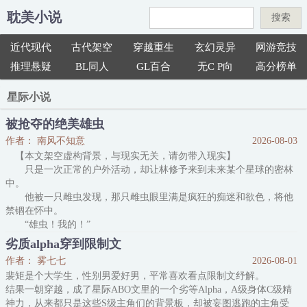
耽美小说
搜索
近代现代
古代架空
穿越重生
玄幻灵异
网游竞技
推理悬疑
BL同人
GL百合
无C P向
高分榜单
星际小说
被抢夺的绝美雄虫
作者： 南风不知意
2026-08-03
【本文架空虚构背景，与现实无关，请勿带入现实】
只是一次正常的户外活动，却让林修予来到未来某个星球的密林
中。
他被一只雌虫发现，那只雌虫眼里满是疯狂的痴迷和欲色，将他
禁锢在怀中。
“雄虫！我的！”
林修予听不懂他的语言，他只能拼命挣扎着，企图逃出这个怪人
劣质alpha穿到限制文
的怀抱。
作者： 雾七七
2026-08-01
不过很快，他便看到一艘巨大的星舰从天而降，一群高大，精
裴矩是个大学生，性别男爱好男，平常喜欢看点限制文纾解。
悍，身穿统一暗色制服的身影鬼魅般出现，轻而易举就将抱着他的怪
结果一朝穿越，成了星际ABO文里的一个劣等Alpha，A级身体C级精
人杀掉。
神力，从来都只是这些S级主角们的背景板，却被妄图逃跑的主角受
紧接着，为首的身影突然长出了巨大的骨刺，将现场除了他以外