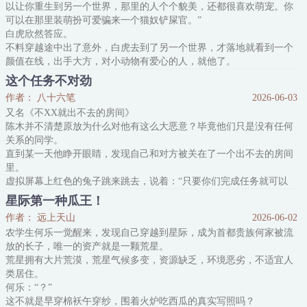
以让你重生到另一个世界，那里的人个个貌美，还都很喜欢萌宠。你
住手！那是我的强力迫击炮，不是农田灌溉用具！
可以在那里装萌扮可爱骗来一个猫奴铲屎官。”
那是我的战宠，不是耕地牛！
白虎欣然答应。
不料穿越途中出了意外，白虎去到了另一个世界，才落地就看到一个
颜值在线，出手大方，对小动物有爱心的人，就他了。
猫仔一样大小的小白虎迈开小短腿，屁颠颠的走向预定铲屎官，非常
这个任务不对劲
熟练的来个左脚绊右脚，一溜烟的滚到了那人面前，四脚朝天，露出
作者： 八十六笔
2026-06-03
毛茸茸的肚皮，歪着可可爱爱的小脑袋软软糯糯的叫一声：喵？
又名《不XX就出不去的房间》
根据白虎以往的经验，这一定能萌得所
陈木并不清楚原放为什么对他有这么大恶意？毕竟他们只是没有任何
关系的同学。
直到某一天他睁开眼睛，发现自己和对方被关在了一个出不去的房间
里。
虚拟屏幕上红色的兔子跳来跳去，说着：“只要你们完成任务就可以
出去哦～”
星际第一种瓜王！
只是这任务……
作者： 远上天山
2026-06-02
【肌肤相贴2小时or亲吻10分钟】
农学生何乐一觉醒来，发现自己穿越到星际，成为首都贵族何家被流
这是什么任务？
放的长子，唯一的资产就是一颗荒星。
陈木攻，双洁，每天中午十二点，下午六点更新
荒星拥有大片荒漠，荒星气候多变，资源缺乏，环境恶劣，不适宜人
内容标签： 欢喜冤家 相爱相杀 星际 打脸 未来架空 腹黑
类居住。
主角视角陈木互动原放
何乐：“？”
一句话简介：不xx就出不去的房间
这不就是早穿棉袄午穿纱，围着火炉吃西瓜的真实写照吗？
立意：为了梦想而努