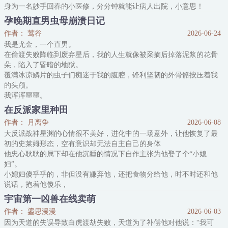
身为一名妙手回春的小医修，分分钟就能让病人出院，小意思！
于是，他拖着还没痊愈的断腿，一瘸一拐去医疗星报道，然而等看到
孕晚期直男虫母崩溃日记
值班病房中，一屋子的小动物时，他不免陷入了迷茫。
作者： 莺谷
2026-06-24
嗯？原主你清醒一点，你确定你需要的是医修吗？卧槽，怎么还有植
我是尤金，一个直男。
物？！
在偷渡失败降临到废弃星后，我的人生就像被采摘后掉落泥浆的花骨
不过，看着一屋子气息奄奄的小可怜们，叶予萌还是心软了。
朵，陷入了昏暗的地狱。
他
覆满冰凉鳞片的虫子们痴迷于我的腹腔，锋利坚韧的外骨骼按压着我
的头颅。
我浑浑噩噩。
我不能动弹。
在反派家里种田
……
作者： 月离争
2026-06-08
我……怀孕了。
大反派战神星渊的心情很不美好，进化中的一场意外，让他恢复了最
数道无机质的冷漠声音贴近了我的耳边，一遍遍不厌其烦地诉说着我
初的史莱姆形态，空有意识却无法自主自己的身体
的使命——
他忠心耿耿的属下却在他沉睡的情况下自作主张为他娶了个“小媳
繁衍。
妇”。
不断地繁衍。
小媳妇傻乎乎的，非但没有嫌弃他，还把食物分给他，时不时还和他
腹部被挤压着，脖颈也在被嗅闻。
说话，抱着他傻乐，
我在富丽堂皇的宫殿，坐在至高无上的王座，却仿佛一无所有的囚
就是嗜好奇怪了点，一会儿把他当床睡，一会儿把他当凳子坐。
徒。
宇宙第一凶兽在线卖萌
拜托，战神也是要面子的好不好！
孕晚期了。
作者： 鎏思漫漫
2026-06-03
好不容易，战神终于完全苏醒，却发现自己的帝国在媳妇手下居然发
我摸了摸肚子，决定从祂们为我筑建的爱巢中——
因为天道的失误导致白虎渡劫失败，天道为了补偿他对他说：“我可
生了翻天覆地的变化。
逃出去。