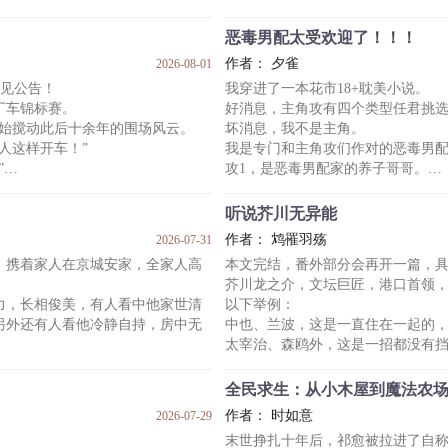
当晚，他借着篝火，给几个好奇的
为人风光霁月，慈悲悯生，一柄斩
“君不见黄河之水天上来——”
恶毒男配太受欢迎了！！！
月光撕裂，白衣自虚空中踏出，醉
作者： 夕雀
2026-08-01
，他只想在宗门小心翼翼地活着。
“小子，你唤我？”
新见公告！
我穿进了一本花市18+耽美小说。
诗仙李白，踏剑而来。
卡丁车锦标赛。
好消息，主角攻有四个类型任君挑
的炉鼎身份，教导他入道，帮他洗
——
开始搅动此后十余年的围场风云。
坏消息，我不是主角。
后来，姜辞决意奔赴万族盟会。
人这样开车！”
我是专门和主角攻们作对的恶毒男配。但
万族盟会，胜者，五年免战，诸族
”
攻1，是恶毒男配家的养子哥哥。
他优雅又绅士，冷静且从容，是极
车模拟器。
嫉妒万分。
听说芥川无异能
还是研究神经科学的妈，还是玩了
但实际上，他有重度焦虑症。
作者： 鸩罹羽殇
2026-07-31
甚至......会泪失禁。
，携着家人在京城安家，全家人高
本文完结，番外部分会再开一篇，
气值”，能找到赛道上闪烁的“金色光
攻2，是公私分明到极度刻板的学生
芥川龙之介，文坛巨匠，港口首领
NPC”情绪。
他是父母的骄傲，是学校里的优等
力，长相俊美，有人看中他家世清
以下举例：
但实际上，他是清心寡欲的反义词
另外还有人看他冷静自持，房中无
中也、兰波，这是一直住在一起的
攻3，是极具亲和力的校园偶像。
太宰治、森鸥外，这是一招都没有
但实际上
萩原朔太郎，这是几句话直接从敌
一起，在古代过完一辈子。
菊池宽、志贺直哉，加上两个人的
全民求生：从小木屋到魔法农
了十几年。
会就加入的。
作者： 时如意
2026-07-29
武装侦探社，这是假敌对，真帮忙
末世挣扎十年后，祁愈被拉进了自
嫡亲哥儿，身份贵重。不过传闻嚣
费奥多尔，这是真敌对，但是初心