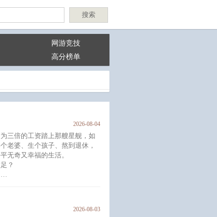
搜索
网游竞技
高分榜单
2026-08-04
因为三倍的工资踏上那艘星舰，如
娶个老婆、生个孩子、熬到退休，
平平无奇又幸福的生活。
满足？
。
为虫族诞下了数位领主。
是虫母的游乐场，他想要什么都应
2026-08-03
艾伦问它们，还有祂的孩子们，“想