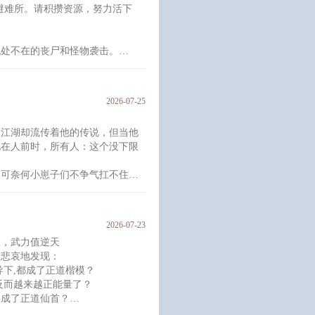
避难所。请积攒资源，努力活下
之光！
无处不在的丧尸和怪物袭击。
，不必担心感染。
同类。
2026-07-25
幻想！
爱求生游戏】
，江湖却流传着他的传说，但当他
现在人前时，所有人：这个没下限
求生游戏中好好活下去。
，可奈何小崽子们不争气扛不住大
局最后一章不用看，看到倒数第二
2026-07-23
，为下部文薛田一的故事铺垫。）
工，武力值逆天
 轻松
，悲哀地发现：
川、江旭、唐茵
导下,都成了正道楷模？
反而越来越正能量了？
却成了正道仙首？