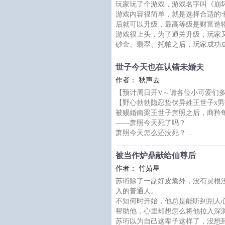
玩家玩了个游戏，游戏名字叫《崩
天赋二：【来，叔叔给你糖吃】送
游戏内容很简单，就是选择合适的卡
谁拿谁倒霉。
后就可以升级，最高等级是财富造
谢从云：无害.jpg
游戏很上头，为了通关升级，玩家
后来，各族都用血泪般的经历推翻
砂金、翡翠、托帕之后，玩家成功
看着系统的升级提示，【亲爱的玩
和平公司]，恭喜您成为寰宇中最富
世子今天也在认错未婚夫
玩家很满意。
作者： 秋声去
完美结局：财富造物主达成。
【预计周日开V～请各位小可爱们
就在达成完美结局之后，玩家穿进
【野心勃勃隐忍蛰伏异姓王世子x
.
被赐婚南梁王世子萧照之后，商矜
没人不知道那个自公司扬名
——萧照今天死了吗？
萧照今天怎么还没死？
萧照哪天能死？
*
被当作炉鼎献给仙尊后
商矜身份贵重，是手握煊赫权柄的
作者： 竹茹星
——谁想夺他权位、抢他江山，他
苏珩除了一副好皮囊外，没有灵根
萧照才智卓绝，是野心勃勃的异姓
入的普通人。
——谁敢阻他霸业、 拦他皇途，他
不知何时开始，他总是能听到别人
这样的两个人，被定宁七年冬月的
帮助他，心里却想怎么将他拉入深
天家许嫁清河长公主商矜，赐婚南
苏珩以为自己这辈子这样了，没想