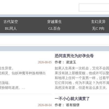
古代架空
穿越重生
玄幻灵异
BL同人
GL百合
无C P向
恐同直男沦为好孕虫母
作者： 凌波玉
2026-08-05
发生异变。
如果人生再来一次机会，艾伦不会
统精灵、仙妖神魔等种族相继出
果没有踏上那艘星舰，他或许可以
和地球上任何一个直男一样，过着
的顶端。
它们常问祂，何为不满足？为何不
擅扮猪吃老虎。
虽然没有老婆，但是有这么多王夫
身边当起了乖巧的小“锦鲤”。
虽然没有老婆生孩子，但他自己却
赋。
虽然没有熬到退休，但整个宇宙都
一不小心就大满贯了
是辣鸡】我总比周围最幸运那个还
有尽有。
作者： 谁有猫饼
2026-08-04
“真的是想要什么都应有尽有吗？”