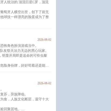
牙人统治的:顶流巨星C罗，顶流
。
话说。
个葡萄牙人横空出世，创下了前无
跟他球技一样漂亮的脸蛋成为了整
为了他24岁的生日礼物。
实现了奖杯大满贯有什么想法
2026-08-02
型恐怖角色扮演游戏当中。
到我的登基大典。
有队友祭天法力无边的黑心玩家。
，明显开局即是送命的可怜虫黎
年世界杯，廷蜜介意
到危险身份牌，好好苟着还是能活
变态跟踪杀人狂？？！
2026-08-02
人，再低头看了看自己的细胳膊细
界。
。
气复苏，异族降临。
人为食，人族文化断层，退守十大
，捡回聚居地。