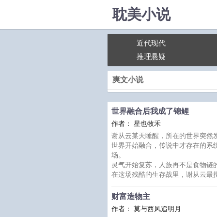
耽美小说
近代现代
推理悬疑
爽文小说
世界融合后我成了锦鲤
作者： 星也牧禾
谢从云某天睡醒，所在的世界突然
世界开始融合，传说中才存在的系
场。
灵气开始复苏，人族再不是食物链
在这场残酷的生存战里，谢从云最
明明能打，却在人族“守护神”秦昭
对外展示的，只有他激发的转运天
财富造物主
天赋一：【有我在，在场的各位都
作者： 莫与西风追明月
要好运一点。