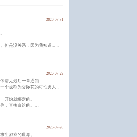
孩子，讲了一个故事，一首诗。
眼朦胧，低头笑问：
2026-07-31
选。
是没关系，因为我知道......
通商；败者，战争
富知名度的青年领袖，让恶毒男配
2026-07-29
具体请见最后一章通知
会长。
，一个被称为交际花的可怕男人，
生，是律己的模范。
。
，一开始就绑定的。
挡住，直接白给的。
对组织归顺的。
组织全体，这是潜移默化，一有机
场
2026-07-28
的。
称求生游戏的世界。
是为了芥川好的。