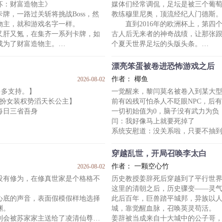
坏：财富造物主》
媒体们经常调侃，足坛是被三个葡萄
出去的是东西，收回来的是运气，
要回家可以吗？”
牌，一路过关斩将挑战Boss，然
教练穆里尼奥，顶流经纪人门德斯
雄虫们千思万想，灵机一动，皆有
物主，就和游戏名字一样。
直到2016年的欧洲杯上，第四
“不可
又肝又氪，在集齐一系列卡牌，如
古人后无来者的神奇战绩，让那张
了
成为了财富造物主。
个夏天世界足坛的头版头条。
家，您成功击败最大竞争对手[星际
后来，他让2022年的大力神杯成
有的人！】
*
漂亮笨蛋被卷进恐怖游戏之后
记者：你对自己在24岁的年纪就
作者： 椰鱼
2026-08-02
吗？
多多支持。】
一觉醒来，黎闫莫名被卷入到某大
了游戏。
艾利克斯：谢谢你们盛装出席来
男扮女装权势滔天长公主】
前有凶残可怕杀人不眨眼NPC，后
注
每日三省吾身
一切初始值为0，脑子没有武力为负
1.作者超级伪球迷，会蝴蝶掉22
闫：我好像马上就要死掉了
系统安慰道：没关系啦，只要不抽
到大结局的。
让我们看看你的身份牌是什么——
穿越乱世，开局召唤李太白
长公主，醉心弄权。
黎闫：……？
作者： 一颗空心竹
2026-08-02
就要谁死。
看着不远处拿着电锯笑得诡异的男
没有修为，在修真世家是个格格不
历史教授姜辞死后穿越到了平行世
王世子，盘踞南梁。
腿，黎闫脑袋上缓缓打出一个问号
这里的清朝之后，历史骤变——灵
就要谁死。
变态杀人狂？我吗？
心底的声音，表面假模假样地选择
此后百年，巨兽踏平城邦，异族以
一道赐婚圣旨绑在了一起——
要不要听听你在说什么。
渊。
城，靠觉醒血脉，召唤英灵苟活。
梁王
—— —
到会被苏家家主送给了凌清仙尊做
姜辞被当成来自十大城中的公子哥