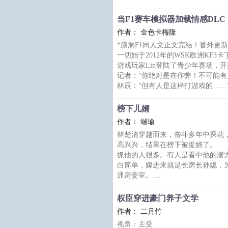
炉鼎。
传闻凌清仙尊身处天下第一宗门，
当F1赛车模拟器加载情感DLC
月剑劈出人间百年安宁。
作者： 金色卡梅隆
但苏珩不信，不信世上会有这般人
*脑洞F1同人文正文完结！番外更
没想到……
一切始于2012年的WSK欧洲KF3
凌清仙尊不嫌弃苏珩没有资格修行
游戏玩家Lin登陆了青少年赛场，
髓，重塑灵根……
记者：“你绝对是在作弊！不可能有
当有人在心里想要弄死苏
林辰：“但有人是这样打游戏的……
*
在林辰眼中，世界是一个巨大的赛
榜下儿婿
他不知道是该怪开游戏公司的爸，
作者： 端瑜
太多游戏的自己。
林楚清穿越而来，奋斗多年中探花
他能看到对手头顶的五星 ID和“怒
高兴兴，结果在榜下被捉婿了。
带”，也能用一盒巧克力，平复暴躁“
抓他的人很多。有人是看中他的潜
——虽
白简单，嫁进来就是长房长孙媳，
通房妾室。
林楚清:“……”
林楚清只想找一个真心喜欢的人在
权臣穿进豪门养子文学
从国公贵婿到天子近臣，林楚清走
作者： 二月竹
.
视角：主受
萧无泱出身兰陵萧氏，荣国公府的