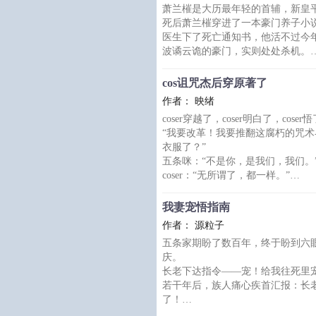
萧兰槯是大历最年轻的首辅，新皇
张跋扈，名声稀烂，母亲早逝，父
死后萧兰槯穿进了一本豪门养子小
在国公府吃了不少苦头。
医生下了死亡通知书，他活不过今
已到成亲的
波谲云诡的豪门，实则处处杀机。
看似疼爱他的慈父，无视他的养母
二少爷，阳光无邪四少爷。
cos诅咒杰后穿原著了
通通想要置他于死地。
作者： 映绪
因为他不是文名中的“养子”，他是
coser穿越了，coser明白了，coser
而另一位主角，也是学校里为了激
“我要改革！我要推翻这腐朽的咒
的唯一“好友”。
衣服了？”
……
五条咪：“不是你，是我们，我们。
后来，萧兰槯又遇到了一个
coser：“无所谓了，都一样。”
五条咪：“不一样，如果你又想丢
了。”
我妻宠悟指南
coser：“呃，别的先不说，你这绳
作者： 源粒子
五条咪：“哦，一直备着的，我还有
五条家期盼了数百年，终于盼到六
coser：“......”
庆。
其他人：“够了！能不能不要在开
长老下达指令——宠！给我往死里
你们非要弄成你
若干年后，族人痛心疾首汇报：长
了！
——