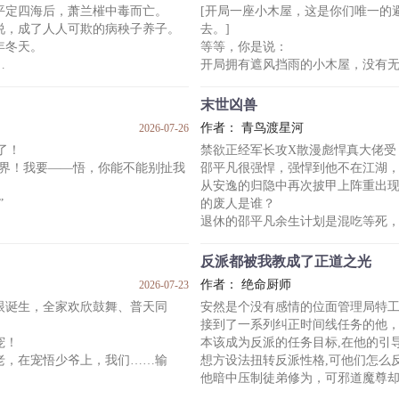
平定四海后，萧兰槯中毒而亡。
[开局一座小木屋，这是你们唯一的
亲又是冷淡待之，他仅有一幼弟，
于是
说，成了人人可欺的病秧子养子。
去。]
隐退的夏目老师：给我保护好文坛
年冬天。
等等，你是说：
港口的森先生：发际
开局拥有遮风挡雨的小木屋，没有
，威严沉默的大少爷，斯文有礼的
新手礼包免费提供干净的食物和水
独自生存，不存在随时捅你一刀的
末世凶兽
祁愈：！
作者： 青鸟渡星河
2026-07-26
真少爷，二少爷才是真主角“养子”。
美好到疑似被丧尸吃掉脑子之前的
悟了！
禁欲正经军长攻X散漫彪悍真大佬受
发假少爷嫉妒心而假装靠近萧兰槯
他怀着虔诚感恩的心，输入ID【我
术界！我要——悟，你能不能别扯我
邵平凡很强悍，强悍到他不在江湖
.
从安逸的归隐中再次披甲上阵重出
一开始，祁愈只是想在这个神奇的
”
的废人是谁？
可很快他发现——
退休的邵平凡余生计划是混吃等死
击杀怪物有奖励！
下我的话，我这次不会再放过你
旗，逼的他再次出山。
首次成就有奖励！
但这一次，他不再是孤军奋战。
反派都被我教成了正道之光
子是从哪掏出来的？”
（排雷：如果想看大团圆的圆满结
作者： 绝命厨师
2026-07-23
其它款式的，或许你喜欢粉色？”
章 就可以。最后一章算是埋的伏笔
眼诞生，全家欢欣鼓舞、普天同
安然是个没有感情的位面管理局特
内容标签： 强强 因缘邂逅 打脸 爽文
接到了一系列纠正时间线任务的他
战的时候说这些，明明很严肃的场合
主角:邵平凡、唐博言 ▏配角：庄离
宠！
本该成为反派的任务目标,在他的引
老，在宠悟少爷上，我们……输
想方设法扭转反派性格,可他们怎么
他暗中压制徒弟修为，可邪道魔尊
师兄：师尊都是为了你好。