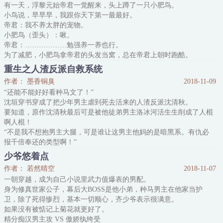
有一天，浮黎元始帝君一觉醒来，头上蹲了一只小肥鸟。
治愈系小甜文，修仙背景，主要目的是谈恋爱。
小鸟说，早早早，我跟你天下第一最最好。
帝君：我不养太胖的宠物。
【扫雷提示】：
小肥鸟（歪头）：啾。
1.受上辈子是
帝君：………………勉强养一养也行。
为了减肥，小肥鸟拿帝君的头发当窝，总在帝君上朝时跑酷。
帝君降下旨意，为它正名：它不胖，它只是毛绒绒。
重生之人渣反派自救系统
小肥鸟瞅瞅自己圆滚滚的毛，继续跑酷。
作者： 墨香铜臭
2018-11-09
帝君再降旨意：多吃多睡，禁止减肥，奉旨发胖。
“还能不能好好看种马文了！”
后来，小肥鸟终于化成人形，容颜出世，骨肉匀亭。
沈垣穿书穿成了把少年男主虐到死去活来的人渣反派沈清秋。
帝君（冷漠）：变回去。
要知道，原作沈清秋最后可是被他徒弟男主洛冰河活生生削成了人棍
小肥鸟（QAQ）：嘤。
啊人棍！
帝君：………………不变也行
“不是我不想抱男主大腿，可是谁让这男主他妈的是暗黑系。有仇必
报千倍奉还的类型啊！”
为什么女主们应该走的剧情都要强加给他。
少爷悠着点
为什么作为一个人渣反派却要不断地为主角挡刀挡枪舍己为人！
作者： 若然晴空
2018-11-07
沈清秋：“……我觉得我还可以再抢救一下。”他要证明——人渣反派
一朝穿越，成为自己小说里武力值爆表的男配。
不仅能活，还能活得酷炫√
身为修真世家公子，幕后大BOSS是他小弟，种马男主在他家当护
前期忠犬小白花后期黑化SJB少女攻×伪斯文败类反派吐槽狂魔受
卫，除了死得惨烈，基本一切顺心，齐少爷表示很满意。
这其实
如果没有被惦记上菊花就更好了。
精分痴汉男主攻 VS 傲娇纨绔受