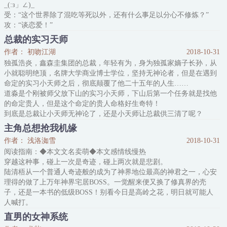
_(:з」∠)_
受：“这个世界除了混吃等死以外，还有什么事足以分心不修炼？”
攻：“谈恋爱！”
受：“我是问那种容易影响修为的事。”
总裁的实习天师
攻：“作天作地的，谈恋爱！”
作者： 初吻江湖
2018-10-31
受：“那最容易产生心魔，导致修为凝滞的事呢？”
独孤浩炎，鑫森圭集团的总裁，年轻有为，身为独孤家嫡子长孙，从
攻：“和我，作天作地的，谈恋爱！”
小就聪明绝顶，名牌大学商业博士学位，坚持无神论者，但是在遇到
命定的实习小天师之后，彻底颠覆了他二十五年的人生……
雷萌自选：
道淼是个刚被师父放下山的实习小天师，下山后第一个任务就是找他
1.主受。
的命定贵人，但是这个命定的贵人命格好生奇特！
2.作者脑子有坑。
到底是总裁让小天师无神论了，还是小天师让总裁供三清了呢？
3.文是蠢作者家的猫写
主角总想抢我机缘
作者： 浅洛洳雪
2018-10-31
阅读指南：◆本文文名卖萌◆本文感情线慢热
穿越这种事，碰上一次是奇迹，碰上两次就是悲剧。
陆清梧从一个普通人奇迹般的成为了神界地位最高的神君之一，心安
理得的做了上万年神界宅居BOSS。一觉醒来便又换了修真界的壳
子，还是一本书的低级BOSS！别看今日是高岭之花，明日就可能人
人喊打。
陆清梧端着一张高贵冷艳的脸思考人生，看了一眼不断在自己身边转
直男的女神系统
悠的某人。这个世界的主角，为何总想抢他机缘？