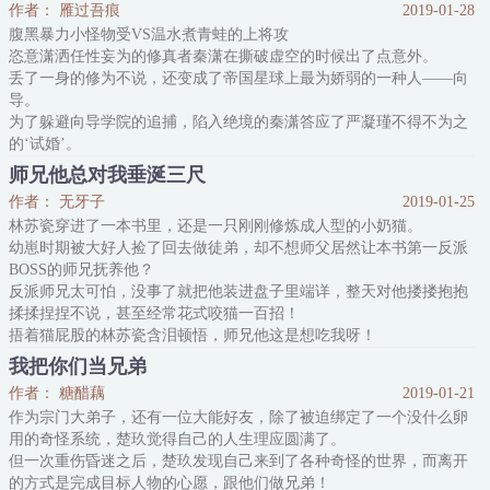
作者： 雁过吾痕
2019-01-28
没看过大唐双龙原著不影响阅读本文
腹黑暴力小怪物受VS温水煮青蛙的上将攻
内容标签：强强 武侠 江湖恩怨 天之骄子
恣意潇洒任性妄为的修真者秦潇在撕破虚空的时候出了点意外。
搜索关键字：主角：宋师道，寇仲 ┃ 配角：徐子陵，婠婠，宋缺，
丢了一身的修为不说，还变成了帝国星球上最为娇弱的一种人——向
宋玉致，师妃暄等 ┃ 其它：大唐双龙
导。
为了躲避向导学院的追捕，陷入绝境的秦潇答应了严凝瑾不得不为之
的‘试婚’。
不曾想，这人早就盯上了她。
师兄他总对我垂涎三尺
内容标签： 前世今生 仙侠修真 星际 甜文
作者： 无牙子
2019-01-25
搜索关键字：主角：秦潇、严凝瑾 ┃ 配角：雨竹、伊娃、白璇、凤
林苏瓷穿进了一本书里，还是一只刚刚修炼成人型的小奶猫。
念、爱格 ┃ 其它：
幼崽时期被大好人捡了回去做徒弟，却不想师父居然让本书第一反派
BOSS的师兄抚养他？
反派师兄太可怕，没事了就把他装进盘子里端详，整天对他搂搂抱抱
揉揉捏捏不说，甚至经常花式咬猫一百招！
捂着猫屁股的林苏瓷含泪顿悟，师兄他这是想吃我呀！
几次三番迈着小短腿试图逃跑的小奶猫第无数次被抓回后，林苏瓷猫
我把你们当兄弟
爪子捂着脸只得认命。
作者： 糖醋藕
2019-01-21
不就是做反派BOSS旗下的首席小弟么？把你的手从我尾巴上拿开，
作为宗门大弟子，还有一位大能好友，除了被迫绑定了一个没什么卵
这个猫腿子我当就是了！
用的奇怪系统，楚玖觉得自己的人生理应圆满了。
无脑苏苏苏甜甜甜宠宠宠
但一次重伤昏迷之后，楚玖发现自己来到了各种奇怪的世界，而离开
内容标签：
的方式是完成目标人物的心愿，跟他们做兄弟！