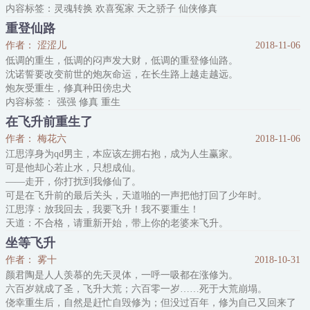
内容标签：灵魂转换 欢喜冤家 天之骄子 仙侠修真
重登仙路
作者： 涩涩儿
2018-11-06
低调的重生，低调的闷声发大财，低调的重登修仙路。
沈诺誓要改变前世的炮灰命运，在长生路上越走越远。
炮灰受重生，修真种田傍忠犬
内容标签： 强强 修真 重生
在飞升前重生了
作者： 梅花六
2018-11-06
江思淳身为qd男主，本应该左拥右抱，成为人生赢家。
可是他却心若止水，只想成仙。
——走开，你打扰到我修仙了。
可是在飞升前的最后关头，天道啪的一声把他打回了少年时。
江思淳：放我回去，我要飞升！我不要重生！
天道：不合格，请重新开始，带上你的老婆来飞升。
江思淳：……带老公行吗？
坐等飞升
*外冷内软的纯情小处-男受×爱好女装美人攻
作者： 雾十
2018-10-31
颜君陶是人人羡慕的先天灵体，一呼一吸都在涨修为。
内容标签： 仙侠修真 重生 打脸 爽文
六百岁就成了圣，飞升大荒；六百零一岁……死于大荒崩塌。
搜索关键字：主角：江思淳，沈踏岚 ┃ 配角：炮灰，女主，反派 ┃
侥幸重生后，自然是赶忙自毁修为；但没过百年，修为自己又回来了
其它：