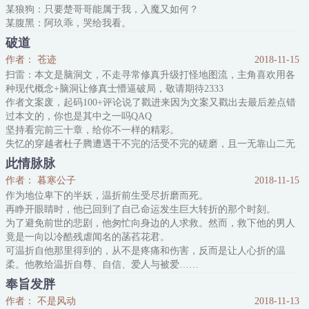
某狼狗：只要楚哥哥能属于我，入魔又如何？
某腹黑：阿玖乖，哭给我看。
某反派：能伤楚玖的只有我。
破道
系统总结：楚玖啊，你是有吸引变态的特殊体质吧。
作者： 苍迹
2018-11-15
楚玖：额，虽然每次遇到的变态很多，但幸好折玉他还是正常的！
扫雷：本文是脑洞文，不走寻常修真升级打怪地图流，主角喜欢用各
系统：你确定？
种现代概念+脑洞让修真士懵逼破局，敬请期待2333
在亲眼目睹挚友楚玖惨死，回溯时间后的薛折玉只有一个想法：
作者文案废，起码100+评论说了戳进来因为文案又戳出去最后差点错
去
过本文的，你也是其中之一吗QAQ
坚持看完前三十章，给你不一样的精彩。
失忆的穿越者杜子腾遭遇干不完的活受不完的磋磨，且一无靠山二无
天赋三无粗壮金手指，看起来全无翻身可能。
此情脉脉
天下修士皆修道，可如果这修真界根本无道给你修、无路给你走，又
作者： 暮寒公子
2018-11-15
该如何？
作为地位卑下的半妖，温折前生受尽折磨而死。
杜子腾选择拿起符笔，破道！破尽天下之道亦是唯一可走之道！（翻
再睁开眼睛时，他已回到了自己命运发生巨大转折的那个时刻。
译：既然你不给路走，
为了避免前世的悲剧，他匆忙向身边的人求救。然而，救下他的男人
竟是一向以冷酷残虐闻名的菡萏花君。
可温折自他那里得到的，从不是疼痛和伤害，反而是让人心折的温
柔。他教给温折自尊、自信、爱人与被爱……
有人问温折：“容雪淮是你的良师、益友，还是爱侣？”
奉旨发胖
温折：“都是。雪淮是我的光。”
作者： 不是风动
2018-11-13
穿越温柔攻X前期弱受后期温润受