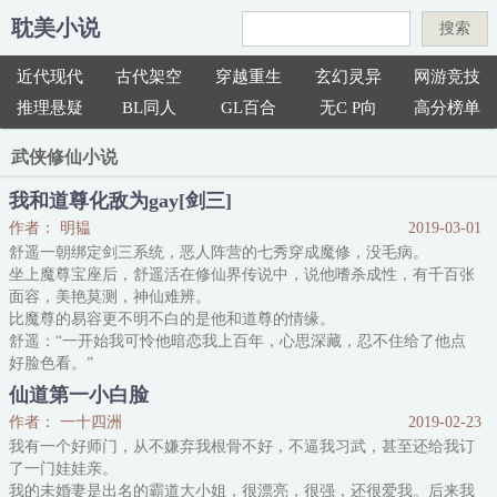
耽美小说
搜索
近代现代
古代架空
穿越重生
玄幻灵异
网游竞技
推理悬疑
BL同人
GL百合
无C P向
高分榜单
武侠修仙小说
我和道尊化敌为gay[剑三]
作者： 明韫
2019-03-01
舒遥一朝绑定剑三系统，恶人阵营的七秀穿成魔修，没毛病。
坐上魔尊宝座后，舒遥活在修仙界传说中，说他嗜杀成性，有千百张
面容，美艳莫测，神仙难辨。
比魔尊的易容更不明不白的是他和道尊的情缘。
舒遥：“一开始我可怜他暗恋我上百年，心思深藏，忍不住给了他点
好脸色看。”
“后来他发现我是个好人，感念我暗恋他许多年，苦苦追寻，忍不住
仙道第一小白脸
和我结为道侣。”
作者： 一十四洲
2019-02-23
这大概就是良缘天定。
我有一个好师门，从不嫌弃我根骨不好，不逼我习武，甚至还给我订
卫珩：“我曾经深恨人为七情六欲所役，构成世道污浊。”
了一门娃娃亲。
“后来遇上他，甘受驱使，俯首称臣。”
我的未婚妻是出名的霸道大小姐，很漂亮，很强，还很爱我。后来我
一个攻受互相误会对方暗恋自己最后弄假成真