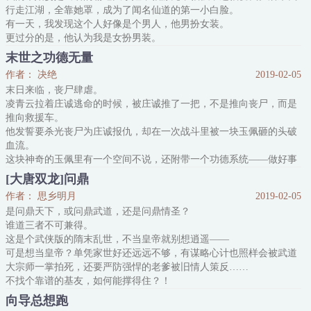
行走江湖，全靠她罩，成为了闻名仙道的第一小白脸。
有一天，我发现这个人好像是个男人，他男扮女装。
更过分的是，他认为我是女扮男装。
我肝肠寸断：“兄弟，你把我的未婚妻弄到哪里去了？”
末世之功德无量
他心如刀绞：“兄弟，你又把我的未婚妻弄到哪里去了？”
作者： 决绝
2019-02-05
江湖真是太浑浊。我就是饿死，死外边，从这里跳下去，也不会再吃
末日来临，丧尸肆虐。
他一口软饭。
凌青云拉着庄诚逃命的时候，被庄诚推了一把，不是推向丧尸，而是
——真香。
推向救援车。
[食用指南]
他发誓要杀光丧尸为庄诚报仇，却在一次战斗里被一块玉佩砸的头破
1.第三人称，修
血流。
这块神奇的玉佩里有一个空间不说，还附带一个功德系统——做好事
涨功德，做坏事减功德，这功德还看不见摸不着。
[大唐双龙]问鼎
不过，凌青云发誓，他定要攒下一亿功德，让庄诚再世为人！
作者： 思乡明月
2019-02-05
这是一个在末世这个考验人性的环境里，主角为了得到功德杀丧尸救
是问鼎天下，或问鼎武道，还是问鼎情圣？
人拼命做好事扮圣母最后成为救世主的故事～众：你真是个好人啊！
谁道三者不可兼得。
凌青云：靠！老子混黑社会的这会儿竟然成了民族英雄了
这是个武侠版的隋末乱世，不当皇帝就别想逍遥——
可是想当皇帝？单凭家世好还远远不够，有谋略心计也照样会被武道
大宗师一掌拍死，还要严防强悍的老爹被旧情人策反……
不找个靠谱的基友，如何能撑得住？！
CP宋师道X寇仲
向导总想跑
强强HE，正剧偏轻松风格，JQ与剧情齐飞。