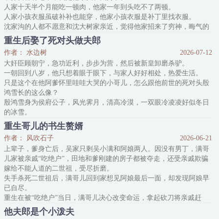
人家十天半个月能吃一顿肉，他家一年到头吃不了两顿。
他有点不敢相信，偷梁换柱的戏码竟然发生在自己身上。
人家小孩衣服虽破补补也能穿，他家小孩衣服是补丁里找衣服。
眼看
沈家沟的人都不愿意和沈大树家亲近，觉得他家招来了穷神，晦气的
很。
重生后娶了死对头做夫郎
从小家境优渥没受过物质上苦的沈凇，在穿来的当天，晚饭是水煮野
作者： 水边树
2026-07-12
菜，六个人睡一张木板，直接被穷哭了。
大奸臣顾朝宁，急功近利，步步为营，然后被新皇卸磨杀驴。
实在是太穷了！
一朝回到八岁，他只想着眼于眼下，与家人好好相处，热爱生活。
为了吃饱饭，睡好觉，沈凇决定和前世的爷爷学习，靠着
只是这个在他阿爹怀里哇哇大哭的小哥儿，怎么跟他前世的死对头殷
鸿雪长的这么像？
殷鸿雪身为侯府公子，风光霁月，清高冷漠，一双眼冷凌凌好似冬日
的冰雪。
可眼前的小哥儿被亲爹后娘虐待，瘦瘦小小却又可可爱爱，吃到好吃
重生哥儿的书生赘婿
的糕点会晃动脚丫，还会眼巴巴叫他朝宁哥。
作者： 风吹石子
2026-06-21
顾朝宁：“……呃？”
上辈子，爹身亡后，吴家只剩吴小满和阿娘两人。因没有男丁，满哥
顾朝宁思来想去，想来思去，转身跑去找阿爹：
儿家被亲戚“吃绝户”，田地和爹刚建的房子都被夺走，还受亲戚欺骗
“阿爹，爹爹，我欢喜雪哥儿，想让他做我的童养夫郎。”
嫁给不能人道的二世祖，受尽折磨。
——
失手杀死二世祖后，满哥儿回到家想见阿娘最后一面，却发现阿娘早
已自尽。
重生在被“吃绝户”当日，满哥儿决心改变命运，拿起砍刀将亲戚赶
走！
他夫郎是个小泼夫
为保下爹留下的产业，阻止上辈子阿娘和自己的悲剧，满哥儿想到最