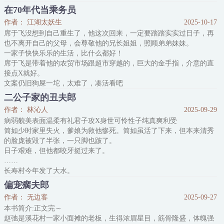
开局天崩，柳谷雨无奈苦笑，只想再死一次。
在70年代当乘务员
可事已成定局，死是不能死的，柳谷雨只好撸起袖子开干。白天摆
作者： 江湖太妖生
2025-10-17
摊、赚钱；晚上还得给小反派顺毛，提防他黑化。
席于飞没想到自己重生了，他这次回来，一定要踏踏实实过日子，再
柳谷雨本就是美食区的甜品博主，穿越后重操旧业。没多久镇子上就
也不离开自己的父母，会尊敬他的兄长姐姐，照顾弟弟妹妹。
流行起一些从未听过的稀罕
一家子快快乐乐的生活，比什么都好！
席于飞是带着他的农贸市场跟超市穿越的，巨大的金手指，介意的直
接点X就好。
文案仍旧狗屎一坨，太难了，凑活看吧
内容标签：布衣生活 随身空间 种田文 重生 年代文
二公子家的丑夫郎
搜索关键字：主角：云穆清，席于飞 ┃ 配角： ┃ 其它：
作者： 林沁人
2025-09-29
一句话简介：凤凰于飞，穆如清风
病弱貌美表面温柔有礼君子攻X身世可怜性子纯真爽利受
立意：积极向上的心态不会被任何困难打倒
简如少时家里失火，爹娘为救他惨死。简如虽活了下来，但本来清秀
的脸庞被毁了半张，一只脚也跛了。
日子艰难，但他都咬牙挺过来了。
……
长寿村今年发了大水。
眼看着房子被淹了不少，庄稼也要完了，村里要把张家好看温顺的娇
偏宠瘸夫郎
哥儿投进河里，给河神当祭品。
作者： 无边客
2025-09-27
简如从小和张娇一起长大，抓着铁锹去拼命，却没成想是自己被堵了
本书简介:正文完～
嘴，绑了手脚，蒙上了红盖头。
赵弛是溪花村一家小面摊的老板，生得浓眉星目，筋骨隆盛，体魄强
有人在他耳边说：“别怪我们，娇哥儿他胆小，会害怕，你既已经残