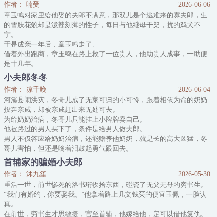
作者： 喃受
2026-06-06
后的办法——招个赘婿。
章玉鸣对家里给他娶的夫郎不满意，那双儿是个逃难来的寡夫郎，生
至于那些不怀好意的人，他也不会放过。
的雪肤花貌却是泼辣刻薄的性子，每日与他继母干架，扰的鸡犬不
*
宁。
李浔从小聪慧，十岁就已考中童生。
于是成亲一年后，章玉鸣走了。
爹娘意外身亡后，留下他和弟弟妹妹。纵使再聪明
借着外出跑商，章玉鸣在路上救了一位贵人，他助贵人成事，一助便
是十几年。
十几年后，他成了位高权重的国公爷，皇帝要给他赐婚，他婉拒，直
小夫郎冬冬
言老家已有夫郎。
作者： 凉千晚
2026-06-04
因为亲眼见过兄弟妻儿被折磨的惨状，他一瞒就是十几年，终于等到
河溪县闹洪灾，冬哥儿成了无家可归的小可怜，跟着相依为命的奶奶
天下太平，得以回去面见夫郎。
投奔亲戚，却被亲戚赶出来无处可去。
只是这一看，却发现了不得了的事。
为给奶奶治病，冬哥儿只能挂上小牌牌卖自己。
他不在的这些年里，他的夫郎被继母赶出家门，净身出户，住在漏雨
他被路过的男人买下了，条件是给男人做夫郎。
的茅草屋，
男人不仅答应给奶奶治病，还能赡养他奶奶，就是长的高大凶猛，冬
哥儿害怕，但还是噙着泪鼓起勇气跟回去。
————
首辅家的骗婚小夫郎
萧刈（yì）二十岁，同龄的汉子孩子都能满地跑。
作者： 沐九笙
2026-05-30
村里那些姑娘哥儿他全部看不上，只看上一个挂着牌牌卖自己的小哥
重活一世，前世惨死的洛书珩收拾东西，碰瓷了无父无母的穷书生。
儿。萧刈觉得他好看又孝顺，二两银子把人带回家，还给他奶奶治
“我们有婚约，你要娶我。”他拿着路上几文钱买的便宜玉佩，一脸认
病。
真。
只是小哥儿太怕他，连洗澡吃饭都
在前世，穷书生才思敏捷，官至首辅，他嫁给他，定可以借他复仇。