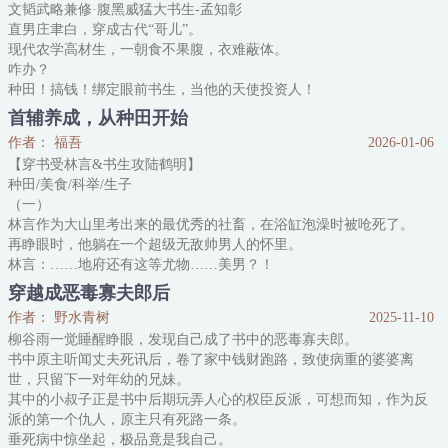
文韬武略兼修·腹黑威猛大书生-孟知彰
闹：“凭什么这煞星过得这么好？”
直男庄聿白，穿成古代“哥儿”。
……
现代农学高材生，一朝食不果腹，衣难蔽体。
咋办？
种田！搞钱！绑定眼前书生，当他的天使投资人！
【如何搞“第一桶金”？
首辅养成，从种田开始
“讨好”人性弱点，开发上瘾小零食——虾片。
作者： 福吾
2026-01-06
【带着启动资本，正式捞金、养汉。
【穿书受林言&书生攻陆鹤明】
虾片生意做大做强，村镇县城声名鹊起。
种田/美食/科举/生子
瞄准茶炭，高附加值，高回报率，带朋友四邻一起飞。
（一）
开辟葡萄园，从藤苗培育到酿酒建庄，带富百姓，充盈国库。
林言作为大山里考出来的最优秀的社畜，在浴缸泡澡时被呛死了。
【研制新型肥田术，举国稻粱增产增收。
再睁眼时，他躺在一个超级无敌帅男人的怀里。
林言：……地府还有这等尤物……美男？！
只是林言还没来得及动手动脚，脑子里突然钻进来一大堆回忆，早死
穿越成恶毒寡夫郎后
的娘，沉默的爹，还有被恶毒后娘欺负的他……
作者： 野水青树
2025-11-10
林言：哦，原来他穿书了。
柳谷雨一觉睡醒睁眼，发现自己成了书中的恶毒寡夫郎。
眼前的男人不仅是未来的首辅，还是主角未来发家致富的超大金手
书中原主听闻丈夫死讯后，卷了家中钱财跑路，致使病重的婆婆离
指。
世，只留下一对年幼的兄妹。
而自己，是主角早死的炮灰夫郎。
其中的小叔子正是书中后期玩弄人心的权臣反派，可想而知，作为反
林言：……我会种地，会做饭，如何从大山走出去的心得更是数不
派的第一个仇人，原主只有死路一条。
垂死病中惊坐起，极品竟是我自己。