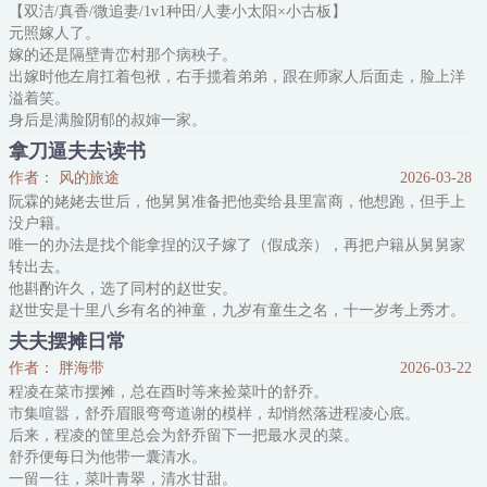
【双洁/真香/微追妻/1v1种田/人妻小太阳×小古板】
的眼神，像毒蛇在掂量从何处下口。
元照嫁人了。
他只能拼命做事，惶惶不安地讨生活，将自
嫁的还是隔壁青峦村那个病秧子。
出嫁时他左肩扛着包袱，右手揽着弟弟，跟在师家人后面走，脸上洋
溢着笑。
身后是满脸阴郁的叔婶一家。
嫁进师家前就知道是什么样，落魄归村的人家，能有一处茅屋避风雨
拿刀逼夫去读书
都是好的。
作者： 风的旅途
2026-03-28
而他的夫君，此时还因伤势过重昏迷着，娶他也是为冲喜。
阮霖的姥姥去世后，他舅舅准备把他卖给县里富商，他想跑，但手上
元照很勤快，将婆家的一切都照顾妥当，弟弟也不用再像从前那样被
没户籍。
欺负，恩人每夜都安安静静在他身边躺着。
唯一的办法是找个能拿捏的汉子嫁了（假成亲），再把户籍从舅舅家
只是这种安逸并未持续太久，因为师无相醒了。
转出去。
这位连名都格外佛性之人
他斟酌许久，选了同村的赵世安。
赵世安是十里八乡有名的神童，九岁有童生之名，十一岁考上秀才。
可惜，十四岁去文州考举人时落了榜，十五岁爹娘意外没了，他因此
夫夫摆摊日常
守孝三年。
作者： 胖海带
2026-03-22
姥姥说过，赵世安爱读书，读书会科举。
程凌在菜市摆摊，总在酉时等来捡菜叶的舒乔。
而科举废银子，赵世安现在没家人，无人能供养他，他趁机钻了空
市集喧嚣，舒乔眉眼弯弯道谢的模样，却悄然落进程凌心底。
子。
后来，程凌的筐里总会为舒乔留下一把最水灵的菜。
当然，阮霖选择赵世安的原因之一在于，赵世安的脸是十里八乡的清
舒乔便每日为他带一囊清水。
俊，看着赏心悦目。
一留一往，菜叶青翠，清水甘甜。
没过一