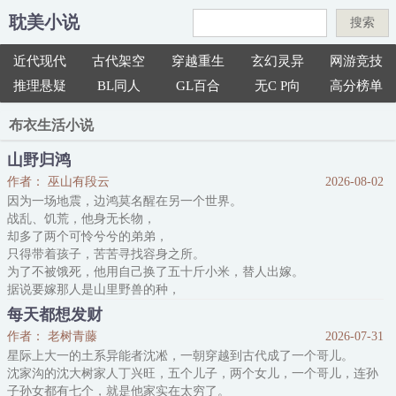
耽美小说
搜索
近代现代
古代架空
穿越重生
玄幻灵异
网游竞技
推理悬疑
BL同人
GL百合
无C P向
高分榜单
布衣生活小说
山野归鸿
作者： 巫山有段云
2026-08-02
因为一场地震，边鸿莫名醒在另一个世界。
战乱、饥荒，他身无长物，
却多了两个可怜兮兮的弟弟，
只得带着孩子，苦苦寻找容身之所。
为了不被饿死，他用自己换了五十斤小米，替人出嫁。
据说要嫁那人是山里野兽的种，
长的钩爪锯牙，很是穷凶极恶，
每天都想发财
仿佛还有吃人的癖好，人人闻之色变，
作者： 老树青藤
2026-07-31
边鸿无所谓，比活活饿死强，好歹痛快些。
星际上大一的土系异能者沈凇，一朝穿越到古代成了一个哥儿。
谁知花轿帘子一掀，眼前的男人英俊且高大，
沈家沟的沈大树家人丁兴旺，五个儿子，两个女儿，一个哥儿，连孙
那双蓝棕异瞳的眼睛，深沉如海。
子孙女都有七个，就是他家实在太穷了。
且男人看着有过一面之缘的边鸿欲言又止。