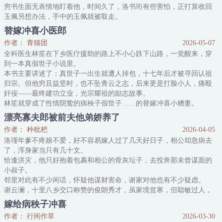
穷书生面无表情地盯着他，时间久了，洛书珩有些害怕，正打算收回
玉佩另想办法，手中的玉佩就被取走。
他抬眸小心地看过去，就见穷书生唇角轻扬：“好啊。”
替嫁冲喜小医郎
不知为何，洛书珩突然后背一寒：“我，我不要你娶我了。”
作者： 青猫团
2026-05-07
穷书生笑容越发温和，语气却不容置疑：“说好的婚约，怎能不算
全科医生林笙在下乡医疗援助的路上不小心跌下山路，一觉醒来，穿
数？”
到一本真假世子小说里。
***
本书主要讲述了：真世子一出生就遭人掉包，十七年后才被寻回认祖
许泽衍生了副好容貌，却是
归宗。但他穷且益坚时，也不坠青云之志，后来更是打脸小人，痛殴
奸佞——最终建功立业，光宗耀祖的励志故事。
林笙就穿成了性情阴鸷的病秧子假世子……的替嫁冲喜小糟妻。
冲喜——假世子病入膏肓，眼看要凉。
漂亮寡夫郎被前夫他弟娇养了
替嫁——林妹妹不愿嫁给病痨鬼，下了药把庶子林笙塞进了花轿。
作者： 种枇杷
2026-04-05
结局——假世子病死后，小糟妻好吃懒做什么都不会，最后成了众纨
洛瑾年爹不疼娘不爱，好不容易嫁人过了几天好日子，相公却急病去
绔恶霸的玩物。
了，浑身家当只有几十文。
林笙：心，如，死，灰
恰逢洪灾，他只好抱着包裹和相公的骨灰坛子，去投奔那未曾谋面的
小叔子。
邻里对此有不少闲话，怀疑他谋财害命，谢家对他也有不少疑虑。
谢云澜，十里八乡交口称赞的俊朗秀才，虽家境贫寒，但聪敏过人，
都说他以后定能当官儿，是有出息的人。
嫁给病秧子冲喜
人人都夸谢云澜性子温柔，洛瑾年却怕极了这个小叔子。
作者： 行闲作草
2026-03-30
谢云澜待他越好，他骨子里的寒意就越重。那人的笑不达眼底，看他