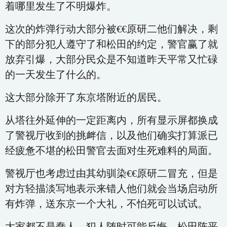
着哪里发生了不明爆炸。
这次的炸弹行动大部分被€€原研二他们解决，剩
下的部分犯人遵守了和松田的约定，警官赢了就
放弃引爆，大部分民众是不知道昨天平常又忙碌
的一天发生了什么的。
这大部分除开了东京塔附近的居民。
从塔往外延伸的一定距离内，所有显示屏都换成
了警视厅收到的挑衅信，以及他们确实打算派已
经疲惫不堪的松田警官去面对生死难料的局面。
警视厅也考虑过由其幼驯染€€原研二冒充，但是
对方轻描淡写地表示来错人他们就会当场启动所
有炸弹，送东京一个大礼，不怕死可以试试。
大家都不是蠢人，犯人随时可能反悔，松田阵平