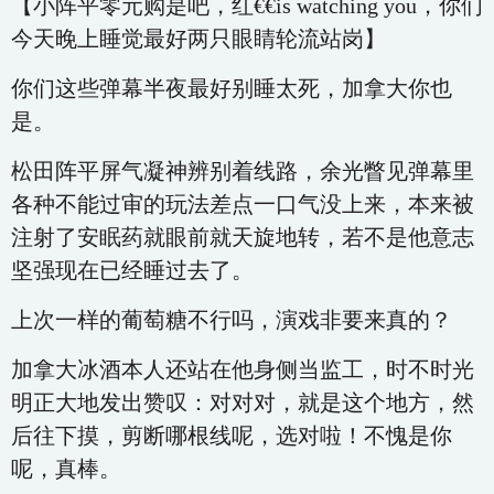
【小阵平零元购是吧，红€€is watching you，你们
今天晚上睡觉最好两只眼睛轮流站岗】
你们这些弹幕半夜最好别睡太死，加拿大你也
是。
松田阵平屏气凝神辨别着线路，余光瞥见弹幕里
各种不能过审的玩法差点一口气没上来，本来被
注射了安眠药就眼前就天旋地转，若不是他意志
坚强现在已经睡过去了。
上次一样的葡萄糖不行吗，演戏非要来真的？
加拿大冰酒本人还站在他身侧当监工，时不时光
明正大地发出赞叹：对对对，就是这个地方，然
后往下摸，剪断哪根线呢，选对啦！不愧是你
呢，真棒。