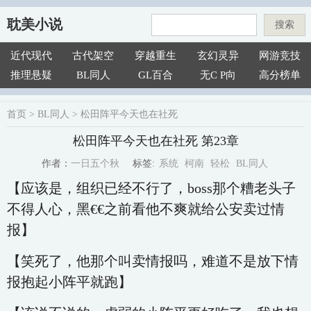
耽美小说
搜索
近代现代
古代架空
穿越重生
玄幻灵异
网游竞技
推理悬疑
BL同人
GL百合
无C P向
高分榜单
首页
>
BL同人
>
松田阵平今天也在社死
松田阵平今天也在社死 第23章
系统
柯南
轻松
BL同人
一日五个秋
标签:
作者：
【应该是，组织已经不行了，boss那个糟老头子
不得人心，黑€€之前看他不爽就给公安卖过情
报】
【笑死了，他那个叫卖情报吗，难道不是放下情
报抱起小阵平就跑】