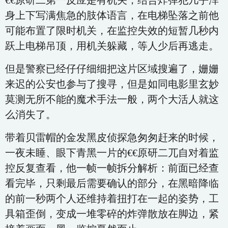
€€原研二第一反应是有机关，结合炸弹犯几乎浑
身上下写满焦急的肢体语言，在电梯坠落之前他
可能布置了限时机关，在监控失效的短暂几秒内
跃上电梯吊顶，用机关躲藏，等人少后再逃走。
但是警察已经仔仔细细把这片区域搜遍了，姗姗
来迟的公安也参与了搜寻，但是如同电影里玄妙
莫测无所不能的魔术手法一般，两个大活人就这
么消失了。
带着贝雷帽的金发黑皮侦探急匆匆赶来的时候，
一夜未睡、眼下青黑一片的€€原研二兀自对着监
控反复查看，他一帧一帧拆分解析：前面已经查
看完毕，只剩最后需要确认的部分，在黑暗降临
的前一秒两个人还维持着扭打在一起的姿势，工
具箱歪倒，变成一堆零碎的炸弹散放在脚边，紧