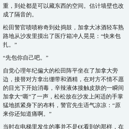
重，到处都是可以藏东西的空间。估计墙壁也改
成了隔音的。
松田警官啧啧称奇到处捣鼓，加拿大冰酒轻车熟
路地从沙发里摸出了医疗箱冲人晃晃：“快来包
扎。”
“先包你自己吧。”
自觉心理年纪偏大的松田阵平坐在了加拿大旁
边，接替对方拿出绷带和酒精，在对方不情不愿
的目光下开始消毒，辛辣液体接触皮肤的一瞬间
加拿大“嘶”了一声，松松放在沙发上闲适的手掌
猛地抓紧身下的布料，警官先生语气凉凉：“原
来你还知道痛啊。”
当时在电梯里发生的事并不是€€看到的那样，在