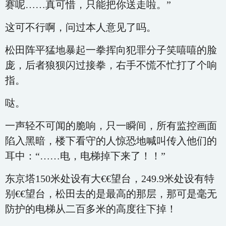
赛呢……真可惜，只能把你送走啦。”
这可不行啊，问过本人意见了吗。
松田阵平猛地暴起一拳挥向犯罪分子笑嘻嘻的脸
庞，后者狼狈闪过接拳，右手不慌不忙打了个响
指。
哒。
一声轻不可闻的脆响，只一瞬间，所有监控画面
陷入黑暗，楼下看守的人惊恐地喊叫传入他们的
耳中：“……电，电梯掉下来了！！”
东京塔150米处设有大€€望台，249.9米处设有特
别€€望台，松田去的是最高的那层，那可是毫无
防护的电梯从二百多米的高度往下掉！