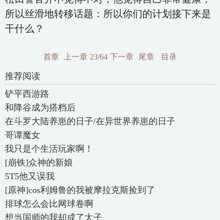
所以丝滑地转移话题：所以你们的计划接下来是
干什么？
首章
上一章
23/64
下一章
尾章
目录
推荐阅读
铲平西游路
和降谷成为搭档后
在斗罗大陆养崽的日子/在异世界养崽的日子
哥谭魔女
我只是个生活玩家啊！
[崩铁]众神的新娘
5T5他又误我
[原神]cos利姆鲁的我被摩拉克斯捡到了
排球怎么会比网球卷啊
想当国师的我却成了太子