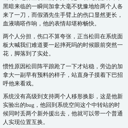
黑暗来临的一瞬间加拿大毫不犹豫地给两个人各
来了一刀，而假酒先生手臂上的伤口显然更长，
血液嘀嗒作响，他的表情却堪称畅快。
两个人分担，伤口不算夸张，正当松田在系统面
板大喊我们难道要一起摔死吗的时候眼前突然一
花，脚落到了实处。
惯性原因松田阵平踉跄了一下才站稳，旁边的加
拿大一副早有预料的样子，站直身子摸着下巴招
呼他来看戏。
系统没有高级到支持两个人移形换影，这是他新
实验出的bug，他回到系统空间这个中转站的时
候同时丢两个新外援出去，他就可以带一个普通
人实现位置互换。