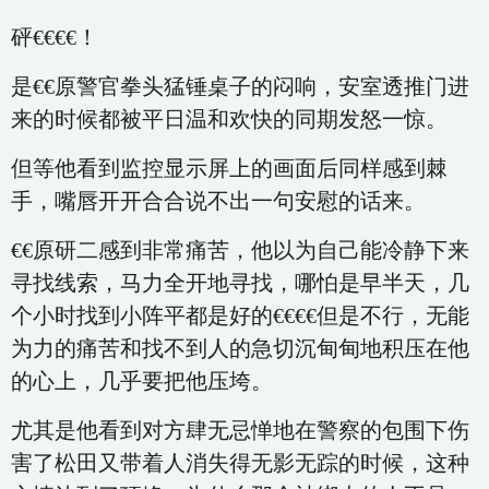
砰€€€€！
是€€原警官拳头猛锤桌子的闷响，安室透推门进
来的时候都被平日温和欢快的同期发怒一惊。
但等他看到监控显示屏上的画面后同样感到棘
手，嘴唇开开合合说不出一句安慰的话来。
€€原研二感到非常痛苦，他以为自己能冷静下来
寻找线索，马力全开地寻找，哪怕是早半天，几
个小时找到小阵平都是好的€€€€但是不行，无能
为力的痛苦和找不到人的急切沉甸甸地积压在他
的心上，几乎要把他压垮。
尤其是他看到对方肆无忌惮地在警察的包围下伤
害了松田又带着人消失得无影无踪的时候，这种