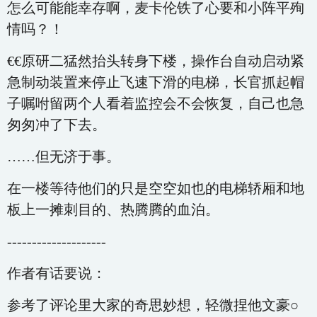
怎么可能能幸存啊，麦卡伦铁了心要和小阵平殉
情吗？！
€€原研二猛然抬头转身下楼，操作台自动启动紧
急制动装置来停止飞速下滑的电梯，长官抓起帽
子嘱咐留两个人看着监控会不会恢复，自己也急
匆匆冲了下去。
……但无济于事。
在一楼等待他们的只是空空如也的电梯轿厢和地
板上一摊刺目的、热腾腾的血泊。
--------------------
作者有话要说：
参考了评论里大家的奇思妙想，轻微捏他文豪○