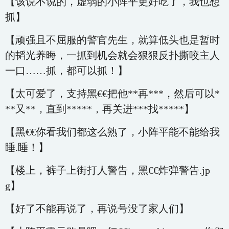
【该说不说的，虚弱的小阵平更好吃了，我也想
抓】
【顽强且不屈服的警官先生，就算低头也是暂时
的韬光养晦，一抓到机会就会狠狠反扑撕咬主人
一口……抓，都可以抓！】
【太可爱了，支持黑€€把他**再***，然后可以*
**又**，直到*****，再关进***找*****】
【黑€€你看我们都这么熟了，小阵平能不能给我
睡.睡！】
【楼上，裤子上街打人警告，黑€€炸弹警告.jp
g】
【好了不能再说了，再说号没了家人们】