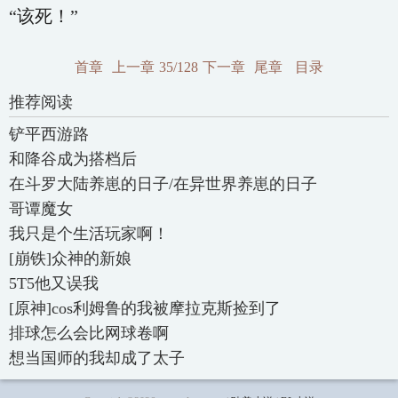
“该死！”
首章
上一章
35/128
下一章
尾章
目录
推荐阅读
铲平西游路
和降谷成为搭档后
在斗罗大陆养崽的日子/在异世界养崽的日子
哥谭魔女
我只是个生活玩家啊！
[崩铁]众神的新娘
5T5他又误我
[原神]cos利姆鲁的我被摩拉克斯捡到了
排球怎么会比网球卷啊
想当国师的我却成了太子