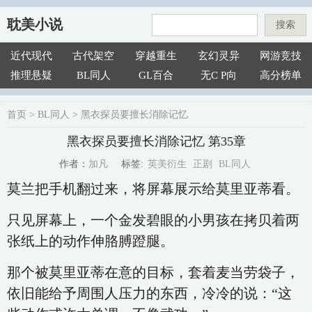
耽美小说
搜索
近代现代
古代架空
穿越重生
玄幻灵异
网游竞技
推理悬疑
BL同人
GL百合
无C P向
高分榜单
首页
>
BL同人
>
黑衣探员要擅长消除记忆
黑衣探员要擅长消除记忆 第35章
英美衍生
正剧
BL同人
加凡
标签:
作者：
莫兰把手机翻过来，将屏幕展示给莫里亚蒂看。
只见屏幕上，一个金发碧眼的小男孩在拷贝着两
张纸上的动作伸胳膊蹬腿。
那个被莫里亚蒂在意的目标，套着麦当劳袋子，
依旧能给予周围人压力的东西，冷冷的说：“这