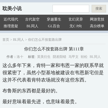
耽美小说
搜索
近代现代
古代架空
穿越重生
玄幻灵异
网游竞技
推理悬疑
BL同人
GL百合
无C P向
高分榜单
首页
>
BL同人
>
你们怎么不按套路出牌
你们怎么不按套路出牌 第111章
英美衍生
阴差阳错
马甲文
轻松
BL同人
洛十
标签:
作者：
这么多年下来，肯特一家和韦恩一家的联系早就
很紧密了，虽然小型基地被建设在韦恩新宅但是
这并不代表着肯特农场就没有这些东西。
布鲁斯的东西都是最好的。
最好意味着最先进，也意味着最贵。