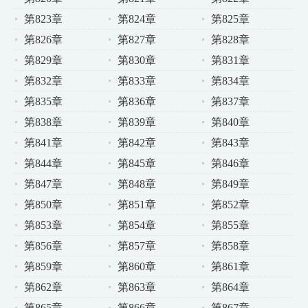
第823章
第824章
第825章
第826章
第827章
第828章
第829章
第830章
第831章
第832章
第833章
第834章
第835章
第836章
第837章
第838章
第839章
第840章
第841章
第842章
第843章
第844章
第845章
第846章
第847章
第848章
第849章
第850章
第851章
第852章
第853章
第854章
第855章
第856章
第857章
第858章
第859章
第860章
第861章
第862章
第863章
第864章
第865章
第866章
第867章