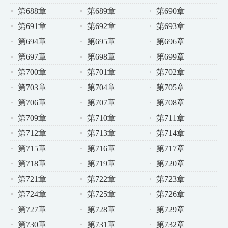
第688章
第689章
第690章
第691章
第692章
第693章
第694章
第695章
第696章
第697章
第698章
第699章
第700章
第701章
第702章
第703章
第704章
第705章
第706章
第707章
第708章
第709章
第710章
第711章
第712章
第713章
第714章
第715章
第716章
第717章
第718章
第719章
第720章
第721章
第722章
第723章
第724章
第725章
第726章
第727章
第728章
第729章
第730章
第731章
第732章