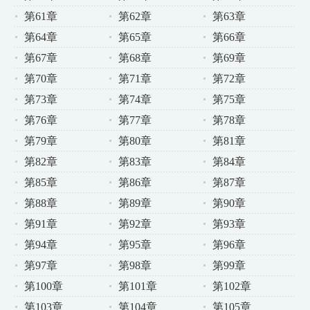
第61章
第62章
第63章
第64章
第65章
第66章
第67章
第68章
第69章
第70章
第71章
第72章
第73章
第74章
第75章
第76章
第77章
第78章
第79章
第80章
第81章
第82章
第83章
第84章
第85章
第86章
第87章
第88章
第89章
第90章
第91章
第92章
第93章
第94章
第95章
第96章
第97章
第98章
第99章
第100章
第101章
第102章
第103章
第104章
第105章