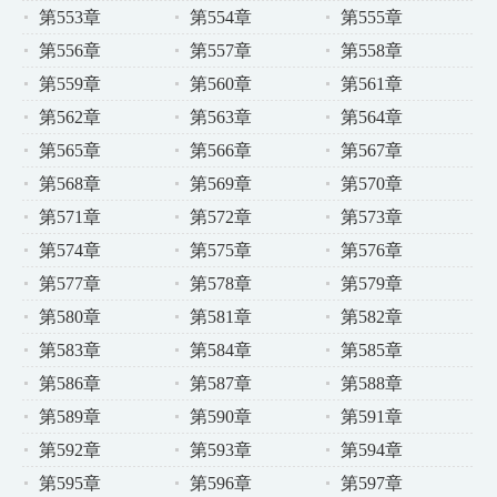
第553章
第554章
第555章
第556章
第557章
第558章
第559章
第560章
第561章
第562章
第563章
第564章
第565章
第566章
第567章
第568章
第569章
第570章
第571章
第572章
第573章
第574章
第575章
第576章
第577章
第578章
第579章
第580章
第581章
第582章
第583章
第584章
第585章
第586章
第587章
第588章
第589章
第590章
第591章
第592章
第593章
第594章
第595章
第596章
第597章