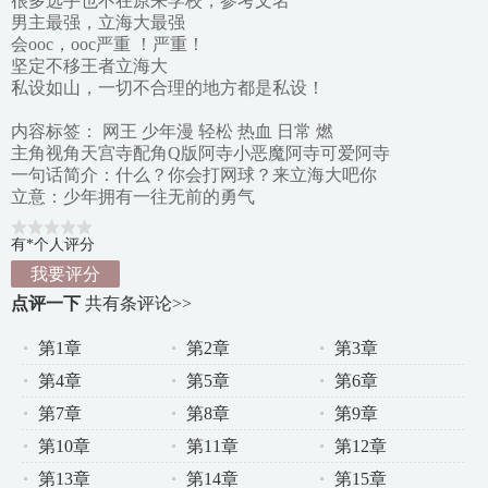
很多选手也不在原来学校，参考文名
男主最强，立海大最强
会ooc，ooc严重 ！严重！
坚定不移王者立海大
私设如山，一切不合理的地方都是私设！
内容标签： 网王 少年漫 轻松 热血 日常 燃
主角视角天宫寺配角Q版阿寺小恶魔阿寺可爱阿寺
一句话简介：什么？你会打网球？来立海大吧你
立意：少年拥有一往无前的勇气
有*个人评分
我要评分
点评一下
共有
条评论>>
第1章
第2章
第3章
第4章
第5章
第6章
第7章
第8章
第9章
第10章
第11章
第12章
第13章
第14章
第15章