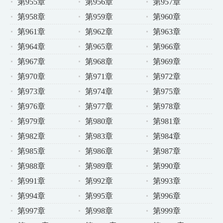
第955章
第956章
第957章
第958章
第959章
第960章
第961章
第962章
第963章
第964章
第965章
第966章
第967章
第968章
第969章
第970章
第971章
第972章
第973章
第974章
第975章
第976章
第977章
第978章
第979章
第980章
第981章
第982章
第983章
第984章
第985章
第986章
第987章
第988章
第989章
第990章
第991章
第992章
第993章
第994章
第995章
第996章
第997章
第998章
第999章