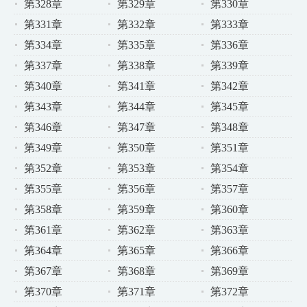
第328章
第329章
第330章
第331章
第332章
第333章
第334章
第335章
第336章
第337章
第338章
第339章
第340章
第341章
第342章
第343章
第344章
第345章
第346章
第347章
第348章
第349章
第350章
第351章
第352章
第353章
第354章
第355章
第356章
第357章
第358章
第359章
第360章
第361章
第362章
第363章
第364章
第365章
第366章
第367章
第368章
第369章
第370章
第371章
第372章