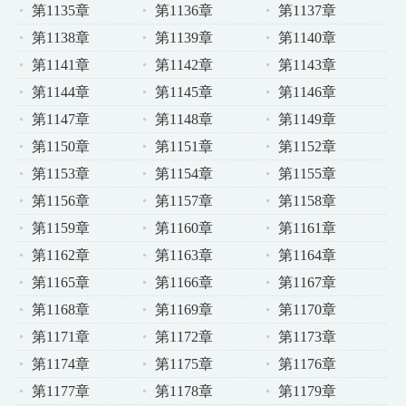
第1135章
第1136章
第1137章
第1138章
第1139章
第1140章
第1141章
第1142章
第1143章
第1144章
第1145章
第1146章
第1147章
第1148章
第1149章
第1150章
第1151章
第1152章
第1153章
第1154章
第1155章
第1156章
第1157章
第1158章
第1159章
第1160章
第1161章
第1162章
第1163章
第1164章
第1165章
第1166章
第1167章
第1168章
第1169章
第1170章
第1171章
第1172章
第1173章
第1174章
第1175章
第1176章
第1177章
第1178章
第1179章