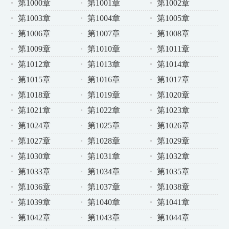
第1000章
第1001章
第1002章
第1003章
第1004章
第1005章
第1006章
第1007章
第1008章
第1009章
第1010章
第1011章
第1012章
第1013章
第1014章
第1015章
第1016章
第1017章
第1018章
第1019章
第1020章
第1021章
第1022章
第1023章
第1024章
第1025章
第1026章
第1027章
第1028章
第1029章
第1030章
第1031章
第1032章
第1033章
第1034章
第1035章
第1036章
第1037章
第1038章
第1039章
第1040章
第1041章
第1042章
第1043章
第1044章