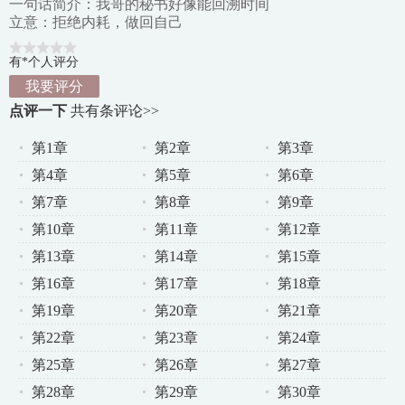
一句话简介：我哥的秘书好像能回溯时间
立意：拒绝内耗，做回自己
有*个人评分
我要评分
点评一下
共有
条评论>>
第1章
第2章
第3章
第4章
第5章
第6章
第7章
第8章
第9章
第10章
第11章
第12章
第13章
第14章
第15章
第16章
第17章
第18章
第19章
第20章
第21章
第22章
第23章
第24章
第25章
第26章
第27章
第28章
第29章
第30章