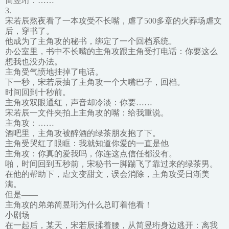
简昱珩：……
3.
宋若辰熬夜看了一本攻受不长嘴，虐了500多章的火葬场虐文
后，穿书了。
他成为了主角攻的秘书，绑定了一个回档系统。
办公室里，书中不长嘴的主角攻跟主角受打电话：你要这么
想我也没办法。
主角受气愤地挂掉了电话。
下一秒，宋若辰抽了主角攻一个大嘴巴子，回档。
时间回到十秒前。
主角攻双眼通红，声音却冷淡：你要……
宋若辰一文件夹拍上主角攻的嘴：给我重说。
主角攻：……
酒吧里，主角攻被醉酒的绿茶朋友抱了下。
主角受哭红了眼眶：我就知道你爱的一直是他
主角攻：你真的爱我吗，你连这点信任都没有。
啪，时间回到五秒前，宋秘书一脚踹飞了靠过来的绿茶男。
在他的帮助下，虐文变甜文，误会消除，主角攻受日渐美
满。
但是——
主角攻的弟弟简昱珩为什么总盯着他看！
小剧场
在一起后，某天，宋若辰揉着腰，从简昱珩身边逃开：离我