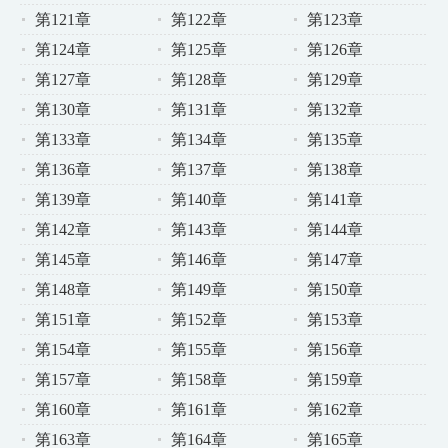
第121章
第122章
第123章
第124章
第125章
第126章
第127章
第128章
第129章
第130章
第131章
第132章
第133章
第134章
第135章
第136章
第137章
第138章
第139章
第140章
第141章
第142章
第143章
第144章
第145章
第146章
第147章
第148章
第149章
第150章
第151章
第152章
第153章
第154章
第155章
第156章
第157章
第158章
第159章
第160章
第161章
第162章
第163章
第164章
第165章