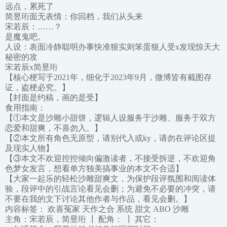
远点，累死了
简昱珩面无表情：你回档，我们从头来
宋若辰：……？
是魔鬼吧。
人设：表面冷静聪明办事快准狠实则笨蛋狠人受x发现惊天大
秘密的攻
宋若辰x简昱珩
【核心梗写于2021年，细化于2023年9月，微博皆有截图存
证，盗梗必究。】
【封面是约稿，画的是受】
食用指南：
【①本文是沙雕小甜饼，逻辑人设服务于沙雕、服务于双方
恋爱和甜爽，不喜勿入。】
【②本文所有角色无原型，请别代入或ky，请勿在评论区提
及现实人物】
【③本文不欢迎控控倾向偏激读者，不接受拆逆，不欢迎角
色梦女发言，想看单方独美搞事业的本文不合适】
【大家一起乐的轻松沙雕甜爽文，为保护段评氛围和阅读体
验，段评中的引战言论看见会删；为避免不必要的冲突，请
不要在我的文下讨论其他作者与作品，看见会删。】
内容标签： 欢喜冤家 天作之合 系统 甜文 ABO 沙雕
主角：宋若辰，简昱珩 ┃ 配角： ┃ 其它：