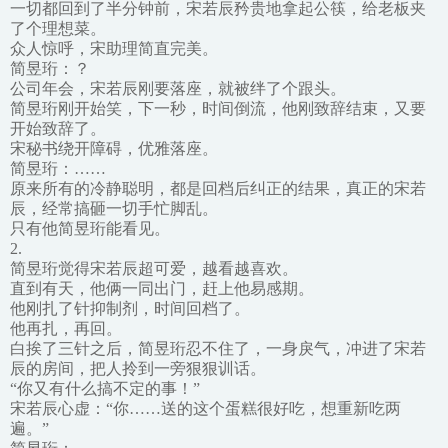
一切都回到了半分钟前，宋若辰矜贵地拿起公筷，给老板夹
了个理想菜。
众人惊呼，宋助理简直完美。
简昱珩：？
公司年会，宋若辰刚要落座，就被绊了个跟头。
简昱珩刚开始笑，下一秒，时间倒流，他刚致辞结束，又要
开始致辞了。
宋秘书绕开障碍，优雅落座。
简昱珩：……
原来所有的冷静聪明，都是回档后纠正的结果，真正的宋若
辰，经常搞砸一切手忙脚乱。
只有他简昱珩能看见。
2.
简昱珩觉得宋若辰超可爱，越看越喜欢。
直到有天，他俩一同出门，赶上他易感期。
他刚扎了针抑制剂，时间回档了。
他再扎，再回。
白挨了三针之后，简昱珩忍不住了，一身戾气，冲进了宋若
辰的房间，把人拎到一旁狠狠训话。
“你又有什么搞不定的事！”
宋若辰心虚：“你……送的这个蛋糕很好吃，想重新吃两
遍。”