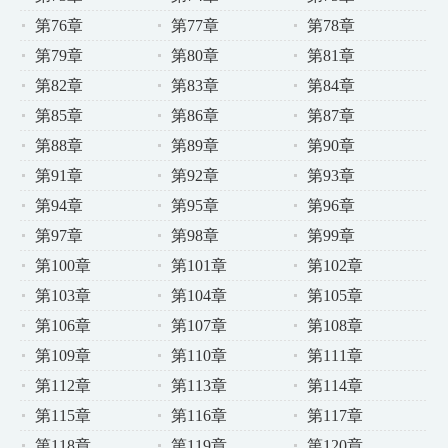
第76章
第77章
第78章
第79章
第80章
第81章
第82章
第83章
第84章
第85章
第86章
第87章
第88章
第89章
第90章
第91章
第92章
第93章
第94章
第95章
第96章
第97章
第98章
第99章
第100章
第101章
第102章
第103章
第104章
第105章
第106章
第107章
第108章
第109章
第110章
第111章
第112章
第113章
第114章
第115章
第116章
第117章
第118章
第119章
第120章