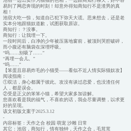
池宿一边出卖作为猫猫的色相，一边跟商知行聊天，好不容
易到了网恋奔现的时刻！却意外得知商知行不是渣男的真
相！
池宿大吃一惊，知道自己犯下弥天大谎。思来想去，还是老
实本分地跟猫奴道歉，试图获取原谅。
商知行：？没事。
商知行：让我埋一下。
一段时间后，白净的少年被压落地窗前，被顶到哭腔破碎，
而小腹还有脑袋在深埋呼吸。
“呜……别吸了……”
“再埋一会儿。”
“呜……”
【笨蛋且容易炸毛的小猫受——看似不近人情实际猫奴攻】
阅读指南：
①双洁，身心都属于彼此。攻没有谈过恋爱，也没渣任何
人，都是误会。
②受是正义的笨笨小猫，希望大家多加谅解。
您喜欢看是我的福气，不喜欢的话，我会尽量调整，以求更
好的呈现。
该文初版文案于2025.3.12
-
内容标签：天作之合 校园 萌宠 沙雕 日常
其它：池宿，商知行，情有独钟，天作之合，毛茸茸