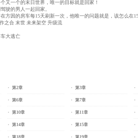
一个又一个的末日世界，唯一的目标就是回家！
副驾驶的男人一起回家。
在方因的房车每15天刷新一次，他唯一的问题就是，该怎么在1
作之合 末世 未来架空 升级流
房车大逃亡
第2章
第3章
第6章
第7章
第10章
第11章
第14章
第15章
第18章
第19章