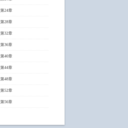
第24章
第28章
第32章
第36章
第40章
第44章
第48章
第52章
第56章