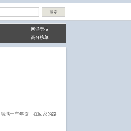
搜索
网游竞技
高分榜单
了满满一车年货，在回家的路