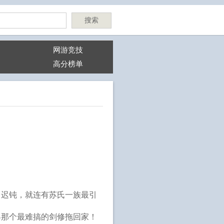
搜索
网游竞技
高分榜单
常迟钝，就连有苏氏一族最引
界那个最难搞的剑修拖回家！