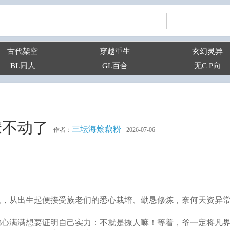
古代架空
穿越重生
玄幻灵异
BL同人
GL百合
无C P向
撩不动了
三坛海烩藕粉
作者：
2026-07-06
狐，从出生起便接受族老们的悉心栽培、勤恳修炼，奈何天资异
信心满满想要证明自己实力：不就是撩人嘛！等着，爷一定将凡