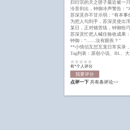
归衍宗的天之骄子最近被一
泠音剑出，钟御冷声警告：“
苏深灵亦不甘示弱：“有本事你
为把人勾到手，苏深灵使出
某日，正对镜苦练，钟御恰
苏深灵忙把人喊住验收成果：
钟御：“……汝有眼疾？”
**小情侣互怼互宠日常实录，
Tag列表：原创小说、BL、
有*个人评分
我要评分
点评一下
共有
条评论>>