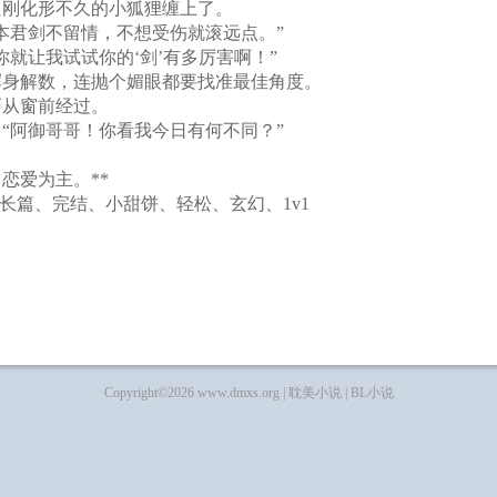
只刚化形不久的小狐狸缠上了。
本君剑不留情，不想受伤就滚远点。”
就让我试试你的‘剑’有多厉害啊！”
浑身解数，连抛个媚眼都要找准最佳角度。
巧从窗前经过。
“阿御哥哥！你看我今日有何不同？”
恋爱为主。**
大长篇、完结、小甜饼、轻松、玄幻、1v1
Copyright©2026 www.dmxs.org |
耽美小说
|
BL小说