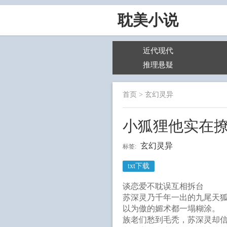
耽美小说
近代现代
推理悬疑
首页
>
玄幻灵异
小狐狸他实在
玄幻灵异
标签:
txt下载
谈恋爱不耽误互相拆台
苏深灵乃千年一出的九尾天
以为傲的媚术都一塌糊涂。
族老们愁到毛秃，苏深灵却