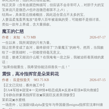
杀死倪岸后，他的头出现在盆栽。
据说沉胤一直没结婚，是个gay，而他恰好受足阿妈熏陶，很知道怎
纯正灵异（含有血腥恐怖描写，但应该不会非常吓人，对胆子大的宝
么讨男人喜欢。都要流落街头了，勾引没血缘的哥哥算得了什么？
宝来说只是微恐🎶也许连微恐都算不上🎶）。
沉胤
结局oe，具体雷点很难概括，因此适合雷点不太多的宝。
人妻温柔鬼畜男鬼攻*造孽八百年被逼疯的受，可能都不是很讨喜。
类似一款年上养成，含大量插叙。
基本上约等于全文存稿，但更新频率1-3日一更，因为网络不是很稳
魔王的仁慈
定……（。
作者： 未知
6.73 MB
2026-07-17
—————
一生以来，我所渴望的只有力量。
————————————
我让世界变成了血河，最终获得了“力量魔王”的称号。然而，当我败
在亲手杀死倪岸的第七天。
给了一群英雄时，一切都变得毫无意义。
他们合种了十年的文竹，生长出新的枝桠。结
但是，败者又能说什么呢？在我奄奄一息之际，我被迫听着英雄的废
话：
“如果你能重生，我希望你能活得善良一点！”
但，嗯？当我再次睁开眼睛时，我回到了过去。
震惊，高冷指挥官是朵茉莉花
“我该做什么才能活得善良？”
作者： 应是惊蛰天
983.75 KB
2026-07-15
这是一位曾经的魔王，决心过上‘善良’生活的故事。
【正文已完结，番外施工中】
【EA➕军校➕甜宠➕一见钟情➕暗恋成真➕反差➕双强➕双向救赎】
【冷静自持爹系指挥官攻✖️双面巨反差美强惨受】
茉莉花✖️水蜜桃
一场意外，让顶级S级alpha姜玺年与帝国最强enigma指挥官沈聿纠缠