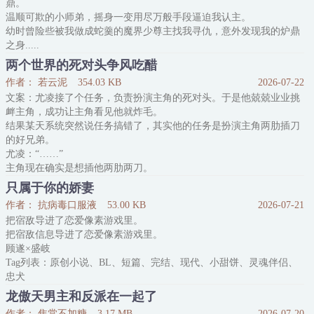
鼎。
“你家孩子真可爱啊！”
温顺可欺的小师弟，摇身一变用尽万般手段逼迫我认主。
是啊，不仅会卖萌，还会闹海呢！
幼时曾险些被我做成蛇羹的魔界少尊主找我寻仇，意外发现我的炉鼎
“这狗看着真乖啊！”
之身.....
咬人的时候，就不会这么觉得了。
这一切祸事皆因我体内的九转水灵丹引起，那我便剖金丹，剔仙骨，
“你这员工脾气不小啊……”
两个世界的死对头争风吃醋
还我逍遥身。
嗯
作者： 若云泥
354.03 KB
2026-07-22
Tips：
文案：尤凌接了个任务，负责扮演主角的死对头。于是他兢兢业业挑
1.NP三攻一受，第一人称
衅主角，成功让主角看见他就炸毛。
2.受贪慕虚荣好面子，攻也都不是什么好人
结果某天系统突然说任务搞错了，其实他的任务是扮演主角两肋插刀
3.强制爱 / 修仙瞎编的
的好兄弟。
尤凌：“……”
主角现在确实是想插他两肋两刀。
为了补偿尤凌，部门复制出一个平行世界。
只属于你的娇妻
尤凌可以在两个世界来回传送，一边当死对头，一边重新开始当好兄
作者： 抗病毒口服液
53.00 KB
2026-07-21
弟。
把宿敌导进了恋爱像素游戏里。
尤凌：坏处说完了，好处呢？
把宿敌信息导进了恋爱像素游戏里。
*
顾遂×盛岐
沈序衡这辈子没把什么坎坷放在眼里过，直到他遇见了那个叫作尤凌
Tag列表：原创小说、BL、短篇、完结、现代、小甜饼、灵魂伴侣、
的混蛋。
忠犬
一。直。在。挑。衅。他！
最近他发现尤凌有古怪，招惹他远不如之前频繁
龙傲天男主和反派在一起了
作者： 焦棠不加糖
3.17 MB
2026-07-20