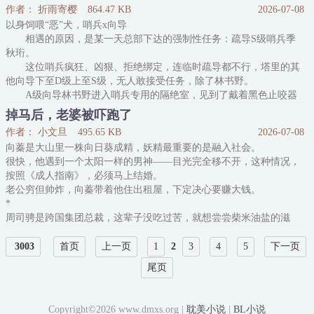
贺宸：“……”
作者： 折雨寄樱
864.47 KB
2026-07-08
后来，喻景眠意外发现，他只要和死对头贺宸用特定的方式接触就能
以身饲喂“恶”犬，哨兵x向导
暂时变回人身。
相遇的原因，是某一天总部下达的强制性任务：疏导S级哨兵季
闻一下，恢复五分钟，牵牵手恢复十分钟，亲一口恢复一个小时，负
秋珩。
距离接触……咳。
这位哨兵疯狂、凶狠、拒绝绑定，连临时疏导都不行，塔里的其
为了不被周围的人发现异样，喻景眠只能缠上了贺宸。
他向导下至D级上至S级，无人敢接受任务，除了林书野。
从那以后的课间——
A级向导林书野进入哨兵专用的隔绝室，见到了戴着黑色止咬器
喻景眠：“贺宸，
的哨兵——
掉马后，老婆被吓跑了
野兽几乎一身黑，黝黑的瞳眸向他投来目光，微微勾唇，似在挑
作者： 小文旦
495.65 KB
2026-07-08
衅：
向蓁是大山里一株向日葵成精，妖精最重要的是融入社会。
你也妄想让我服从吗？
很快，他遇到一个太阳一样的男神——目光完全移不开，这种情况，
人狠话骚偶尔抽象带点疯哨兵攻季秋珩
按照《成人指南》，必须马上结婚。
沉稳温和清冷美人异瞳向导受林书野
老公穷但帅炸，向蓁带着他住出租屋，下定决心要赚大钱。
一个强强拉扯，成为搭档合作打败怪物的
*
周司骋是跨国集团总裁，这辈子没吃过苦，就想尝尝柴米油盐的滋
味。
隐藏身份找的老婆很爱他，心里眼里都是他。
3003
首页
上一页
1
2
3
4
5
下一页
虽然他骗了向蓁，但无所谓，向蓁知道他身价千亿会更爱他。
尾页
*
向日葵结籽后，为了避免炙热的太阳灼伤花盘，不再跟着太阳转。
太阳愈是耀眼，愈要背对。
Copyright©2026 www.dmxs.org |
耽美小说
|
BL小说