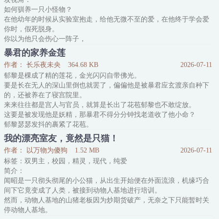
如何驯养一只小怪物？
在他幼年的时候从实验室抱走，给他无微不至的爱，在他终于学会爱
你时，假死脱身。
你以为他只会伤心一阵子，
你以为你还来得及道歉，
暴君的家养金莲
但他却为你复仇而死。
作者： 长乐夜未央
364.68 KB
2026-07-11
受视角：
郁黎是棵成了精的莲花，金光闪闪自带佛光。
怪物是如何被驯养的？
要是长在无人的深山里倒也就罢了，偏偏他是被暴君应玄渡亲自种下
用爱、用止咬器。
的，还被养在了寝宫院里。
怪物会为自己的指挥官而死吗？
来来往往都是宫人与官员，就算是长出了花苞郁黎也不敢绽放。
直到司辰牺牲的那一天，纪野才给出答案。
这要是被发现他是妖精，那暴君不得分分钟找老道收了他小命？
可惜，直到生命的尽头，伤痕累累的纪野才后知后觉——
郁黎瑟瑟发抖的裹紧了花苞。
司辰只是假死，真正命赴黄泉的，恐怕只有自己这个人尽可诛的非人
就这样春去冬来，暴君宫殿院子里的莲花依旧没有绽放，宫中谣言四
之物。
我的漂亮室友，竟然是只猫！
起。
原来自己的指挥官从来没有信任过自己，更
作者： 以万物为傻狗
1.52 MB
2026-07-11
某一日，已经起了疑心的暴君冷笑着威胁：“再不开花，寡人就命人
标签：双男主，校园，精灵，现代，纯爱
把你给铲了！”
简介：
郁黎吓得连夜开了花。
闻昭是一只彻头彻尾的小公猫，从出生开始便在外面流浪，机缘巧合
一时之间，暴君养出了一株祥瑞金莲的消息飞满了京城。
间下它竟变成了人类，被接到动物人基地进行培训。
.
然而，动物人基地的山猪老板因为炒期货破产，无奈之下只能暂时关
停动物人基地。