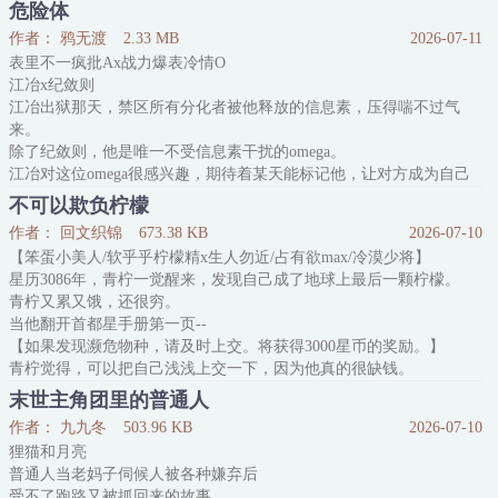
闻昭只能提前毕业融入人类社会，被安排进A大学习。
危险体
程野，A大篮球队小前锋，建模格外霸道。
作者： 鸦无渡
2.33 MB
2026-07-11
俗话说得好，巴山楚水凄凉地，总有给子觊觎me……夜黑风高夜，杀
表里不一疯批Ax战力爆表冷情O
人放火时，而程野却被给子狠狠阴了一把。至此，程野连夜爬上崆峒
江冶x纪敛则
山，发誓要与给子不死不休……
江冶出狱那天，禁区所有分化者被他释放的信息素，压得喘不过气
但生活就像两个大巴掌，打
来。
除了纪敛则，他是唯一不受信息素干扰的omega。
江冶对这位omega很感兴趣，期待着某天能标记他，让对方成为自己
最好用的杀器。
不可以欺负柠檬
江冶并不知道，omega已经窥探他2980天了。
作者： 回文织锦
673.38 KB
2026-07-10
-
【笨蛋小美人/软乎乎柠檬精x生人勿近/占有欲max/冷漠少将】
所有人都说江冶死了，纪敛则却在禁区监狱见到了他。
星历3086年，青柠一觉醒来，发现自己成了地球上最后一颗柠檬。
天之骄子沦为阶下囚，他心爱的Alpha不见了，如今只剩危险的疯子
青柠又累又饿，还很穷。
怪物。
当他翻开首都星手册第一页--
纪敛则想，江冶以前属于联盟，现在该是他一个人的了。
【如果发现濒危物种，请及时上交。将获得3000星币的奖励。】
.
青柠觉得，可以把自己浅浅上交一下，因为他真的很缺钱。
1V1HE。A攻
可是等他翻开手册第二页--
末世主角团里的普通人
【研究院在此承诺，将通过一切科学手段，辅助濒危植物繁衍。包括
作者： 九九冬
503.96 KB
2026-07-10
但不限于对植物进行切片、泡水、风干等研究。】
狸猫和月亮
青柠瞳孔剧震，合上手册。他觉得，一点都不可以!!
普通人当老妈子伺候人被各种嫌弃后
于是青柠隐
受不了跑路又被抓回来的故事