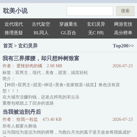
耽美小说
搜索
近代现代
古代架空
穿越重生
玄幻灵异
网游竞技
推理悬疑
BL同人
GL百合
无C P向
高分榜单
首页
>
玄幻灵异
Top200>>
我有三界撑腰，却只想种树致富
作者： 爱辣炒肉的橘
2.08 MB
2026-07-23
标签：双男主，现代，美食，甜宠，搞笑轻松
简介：
【种田+双男主+甜宠+神话+美食+发家致富+搞笑】角色没有原
型！！！
在大城市没赚到钱，还差点猝死的宋云乐
重整包袱踏上了回乡的道路
宋云乐握紧拳头，“要想先致富，就得……”
当我被迫剖丹后
众仙齐声，“先种树！！！”
作者： 给我一粒盐
473.40 KB
2026-07-23
“我们福利是？”
所有人都要火葬场
“包吃包住！！！”
以与我结为道侣为饵的师尊，为救白月光的孤子逆天改命将我炼成炉
在振奋人心的口号声中，‘神仙农家乐’开业了！！