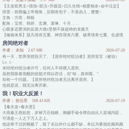
【主攻双男主+强强+双洁+升级流+日久生情+相爱相杀+命中注定】
排雷：前期偏上帝视角，后期有包子，不喜勿入，蟹蟹~
主角：方奕，韩栎
配角：宝塔、韩烬、玄渊、寰琳、十月……
心眼多还爱演的反派大佬x坚韧不拔超帅的龙傲天
【修炼体系】脱凡境有五重、神宫境有六重、破界境有七重、化虚境
有八重、通天境有九重。
房间绝对者
【神魂体系】神魂一共九炼，每一炼对应的神魂颜色不同，神魂九炼
作者： 未知
2.67 MB
2026-07-20
为透明。
有一天，世界突然毁灭了。【居所绝对统治者】居所宣言（被动）
天尊方奕修为达到通天九重后，欲一统十方界域，成就十方之主。
Lv. 1 -
本是胸有成竹，却偏偏遇上了气运逆天的新晋天尊韩栎，他也同样
未经绝对统治者许可，任何人不得擅入居所。
虽然我靠着觉醒的技能才得以存活，但“哈，真倒霉。”
却有一个问题。【居所绝对统治者无法离开居所。】
也就是说，我无法离开家。
我！职业大反派！
作者： 拾伍里
508.43 KB
2026-07-19
【毒夫攻×毒夫受】
大燕秦王燕欲恕，岁禄万石钱粮，御赐手谕令牌自由出入皇城内廷，
可谓是一人之下万人之上。
他这辈子过的顺极了，除了名以外什么都不缺，本以为要就此顺风顺