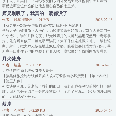
水下去，可某日一个自称系统的东西却突然出现在他脑中大叫着男主
啊反派啊皇位什么的让他去留心自己的七皇弟。
本着宁可错杀一千不可放过一个的念头。
师兄别吸了，我真的一滴都没了
燕欲恕去好好“照料”了一番自己这位皇弟，谁料刚回宫就见自己亲爹
作者： 晚星撞满怀
1.01 MB
2026-07-18
邀请这家小姐进宫赏花，那家哥儿进宫喝茶，搞的燕欲恕烦不胜烦，
【双男主+双强+另类吸血鬼+玄幻脑洞+掉马危机】
干脆跑出去躲清净。
妖族太子白黎身负上古神血，为躲避追杀封印修为，苟在人族宗门当
谁成想刚找地方待好，就有个柔弱貌美哥儿泪眼朦胧的往
个小透明。谁知月圆之夜，那光风霁月的大师兄墨珩突然身中奇毒暴
走，化身嗜血修罗，差点屠灭满门！为了保住这处藏身地，白黎被迫
撕开封印，把大师兄按在地上疯狂摩擦。眼看就要打爆对方狗头，墨
珩竟一口咬住了他的脖颈！神血入喉，疯批师兄不仅瞬间恢复理智，
修为还当场突破。白黎本以为这只是个意外，结果从此被这怪物彻底
月火焚身
缠上。下秘境打怪，墨珩一剑能劈碎十只大妖，却偏要故意挨上一爪
作者： 崖生
745.00 KB
2026-07-18
子，眼巴巴凑过来：“师弟，我又毒发了，
为夺遗产不择手段勾引美人哥哥
【腹黑优雅控制欲强爹系美人攻X可爱作精小坏蛋受】【年上养成】
【第三人称】
初次遇到沉胤，是老头子葬礼的那日，沉野正跪在灵柩前哭得撕心裂
肺，因为老头子遗产一分也没留给他，全给了沉胤…那位从国外归来
的、大他13岁的长兄。
他是个伪造了亲子鉴定的假少爷没错，可妈伺候老头子那么多年，遗
歧岸
产就该留给他们。当那个苍白俊美的男人走进灵堂时，沉野盯着他心
作者： 今有梨
372.29 KB
2026-07-17
想。