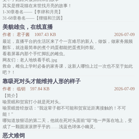
其实是狸花猫在末世找月亮的故事！
1-30章卷名——【李肆和月亮】
31-68章卷名——【狸猫和兰因】
高亮：
美貌雄虫，在线直播
主角后期非普通人，文名仅适用前期
作者： 君子酱
1007.43 KB
2026-07-09
1V1，但正牌攻出场非常晚
最近，直播平台的生活区来了个一言难尽的新人，做饭，做家务频频
末世文，但不过多描写打怪升级过程
翻车，就连最简单的煮个鸡蛋都能把蛋煮到炸裂。
原创小说-BL-长篇-完结-现代-HE-第三人称-末世-架空世界
看着屏幕内那个手忙脚乱的雌虫。
网友们：老人地铁看手机.jpg
救命，雌虫上学时必备的家务课，这新人哪怕上过一次也不至于如此
吧？！
况且在如今这个直播制度完善，主播们人人露脸的情况下，那新人用
靠吸死对头才能维持人形的样子
贴纸遮挡脸部的行为就显得更怪异了。
作者： 临钥
597.84 KB
2026-07-09
网友们纷纷吐槽，让主播去掉贴纸，哪怕主播长的再丑他们也能接
【简介】
受。
喻景眠和贺宸打小就是死对头。
可主播却摇了摇头，犹豫道：“我长的太好看了，我怕吓到你们。”
喻景眠曾经放话：“我这辈子都不可能和贺宸近距离接触的！不可
网友们：哈？这是什么普信虫说出来的迷
能！”
哪知道放狠话的第二天，他就在死对头面前“嘭”地一声落在地上，变
成了一颗圆滚滚胖乎乎的……浅蓝色球体小幽灵。
喻景眠：“？？？”
恶犬难饲