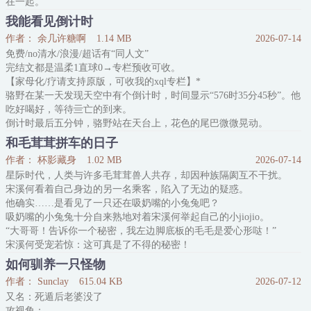
在一起。
信息素失控，三天沉沦，从抗拒到沉溺，从陌生到依赖。
我能看见倒计时
姜玺年，表面冷漠孤傲的军校天才，实则是一个身世坎坷、
作者： 余几许糖啊
1.14 MB
2026-07-14
免费/no清水/浪漫/超话有“同人文”
完结文都是温柔1直球0→专栏预收可收。
【家母化/疗请支持原版，可收我的xql专栏】*
骆野在某一天发现天空中有个倒计时，时间显示“576时35分45秒”。他
吃好喝好，等待亖亡的到来。
倒计时最后五分钟，骆野站在天台上，花色的尾巴微微晃动。
他想亖前“恶心”一下讨厌自己的同事，打电话表白：“其实我喜欢你好
和毛茸茸拼车的日子
久了。”
作者： 杯影藏身
1.02 MB
2026-07-14
说完就美滋滋地挂掉了电话，手机关机，等倒计时结束。
星际时代，人类与许多毛茸茸兽人共存，却因种族隔阂互不干扰。
“三，二，一。”
宋溪何看着自己身边的另一名乘客，陷入了无边的疑惑。
骆野闭上眼睛，结果没等到亖亡通知，等到了天空中的一声：“新年
他确实……是看见了一只还在吸奶嘴的小兔兔吧？
快乐！”
吸奶嘴的小兔兔十分自来熟地对着宋溪何举起自己的小jiojio。
“大哥哥！告诉你一个秘密，我左边脚底板的毛毛是爱心形哒！”
宋溪何受宠若惊：这可真是了不得的秘密！
此后每一天，宋溪何拼车出行，总能遇上一只又一只毛茸茸。
如何驯养一只怪物
头回出门买东西的小奶猫，车上摆摊卖咖啡的养家汪，还有坐错车一
作者： Sunclay
615.04 KB
2026-07-12
脸懵的小肥啾……
又名：死遁后老婆没了
他帮毛茸茸捡遗落的东西，把他们送到目的
攻视角：