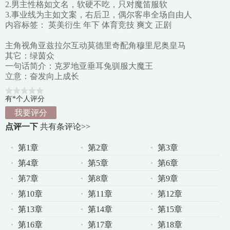
2.男主性格如文名，软硬不吃，只对魔笛服软
3.事业线为主如文案，右后卫，偶尔客串全场自由人
内容标签： 英美衍生 年下 体育竞技 爽文 正剧
主角视角亚兹拉尔互动莫德里奇配角穆里尼奥皇马
其它：绿茵众
一句话简介：克罗地亚垂耳兔驯服大魔王
立意：奋发向上成长
有*个人评分
我要评分
点评一下
共有
条评论>>
第1章
第2章
第3章
第4章
第5章
第6章
第7章
第8章
第9章
第10章
第11章
第12章
第13章
第14章
第15章
第16章
第17章
第18章