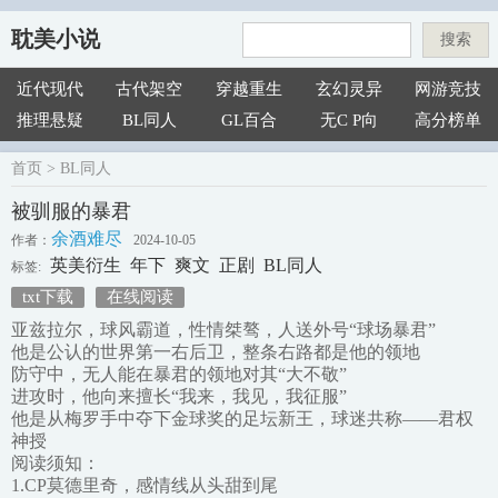
耽美小说
搜索
近代现代
古代架空
穿越重生
玄幻灵异
网游竞技
推理悬疑
BL同人
GL百合
无C P向
高分榜单
首页
>
BL同人
被驯服的暴君
余酒难尽
作者：
2024-10-05
英美衍生
年下
爽文
正剧
BL同人
标签:
txt下载
在线阅读
亚兹拉尔，球风霸道，性情桀骜，人送外号“球场暴君”
他是公认的世界第一右后卫，整条右路都是他的领地
防守中，无人能在暴君的领地对其“大不敬”
进攻时，他向来擅长“我来，我见，我征服”
他是从梅罗手中夺下金球奖的足坛新王，球迷共称——君权
神授
阅读须知：
1.CP莫德里奇，感情线从头甜到尾