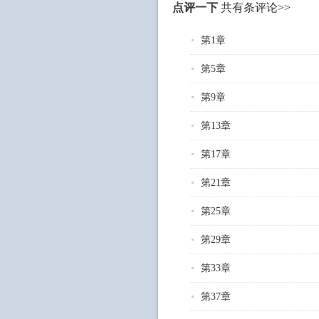
点评一下
共有
条评论>>
第1章
第5章
第9章
第13章
第17章
第21章
第25章
第29章
第33章
第37章