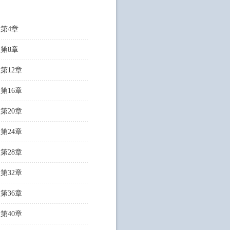
第4章
第8章
第12章
第16章
第20章
第24章
第28章
第32章
第36章
第40章