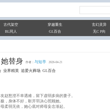
古代架空
穿越重生
玄幻灵异
BL同人
GL百合
无C P向
了她替身
与短亭
作者：
2026-04-21
合
业界精英
追爱火葬场
GL百合
好友赵愁澄不幸遇难，留下虚弱多病的妻子。
至极，身体不好，靳开羽决心照顾她。
师母柔弱无依，她心底对师母妄念渐起。