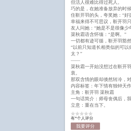
但活人很难比得过死人。
巧的是，在她准备放弃的时
住靳开羽的头，夸奖她：“好
幸福来得不可思议，靳开羽
友人问她：“她是不是很像少
渠秋霜语含怀缅：“是啊。”
一切都有迹可循，靳开羽豁
“以前只知道长相类似的可以
太？”
——
渠秋霜一开始没想过在靳开
衷。
那双含情的眼却倏然转冷，对
内容标签：年下情有独钟天
主角：靳开羽 渠秋霜
一句话简介：师母丧偶后，
立意：重在当下。
有*个人评分
我要评分