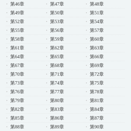
第46章
第47章
第48章
第49章
第50章
第51章
第52章
第53章
第54章
第55章
第56章
第57章
第58章
第59章
第60章
第61章
第62章
第63章
第64章
第65章
第66章
第67章
第68章
第69章
第70章
第71章
第72章
第73章
第74章
第75章
第76章
第77章
第78章
第79章
第80章
第81章
第82章
第83章
第84章
第85章
第86章
第87章
第88章
第89章
第90章