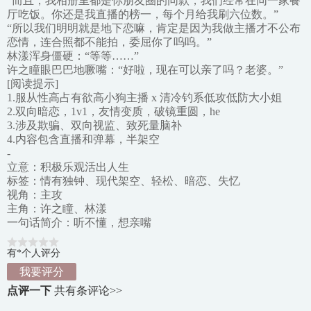
“而且，我相册里都是你朋友圈的同款，我们经常在同一家餐
厅吃饭。你还是我直播的榜一，每个月给我刷六位数。”
“所以我们明明就是地下恋嘛，肯定是因为我做主播才不公布
恋情，连合照都不能拍，委屈你了呜呜。”
林漾浑身僵硬：“等等……”
许之瞳眼巴巴地噘嘴：“好啦，现在可以亲了吗？老婆。”
[阅读提示]
1.服从性高占有欲高小狗主播 x 清冷钓系低攻低防大小姐
2.双向暗恋，1v1，友情变质，破镜重圆，he
3.涉及欺骗、双向视监、致死量脑补
4.内容包含直播和弹幕，半架空
-
立意：积极乐观活出人生
标签：情有独钟、现代架空、轻松、暗恋、失忆
视角：主攻
主角：许之瞳、林漾
一句话简介：听不懂，想亲嘴
有*个人评分
我要评分
点评一下
共有
条评论>>