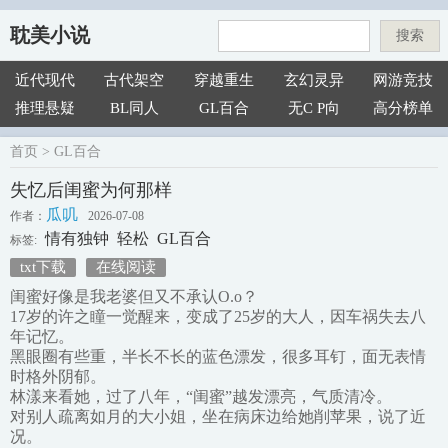
耽美小说
搜索
近代现代
古代架空
穿越重生
玄幻灵异
网游竞技
推理悬疑
BL同人
GL百合
无C P向
高分榜单
首页
>
GL百合
失忆后闺蜜为何那样
瓜叽
作者：
2026-07-08
情有独钟
轻松
GL百合
标签:
txt下载
在线阅读
闺蜜好像是我老婆但又不承认O.o？
17岁的许之瞳一觉醒来，变成了25岁的大人，因车祸失去八
年记忆。
黑眼圈有些重，半长不长的蓝色漂发，很多耳钉，面无表情
时格外阴郁。
林漾来看她，过了八年，“闺蜜”越发漂亮，气质清冷。
对别人疏离如月的大小姐，坐在病床边给她削苹果，说了近
况。