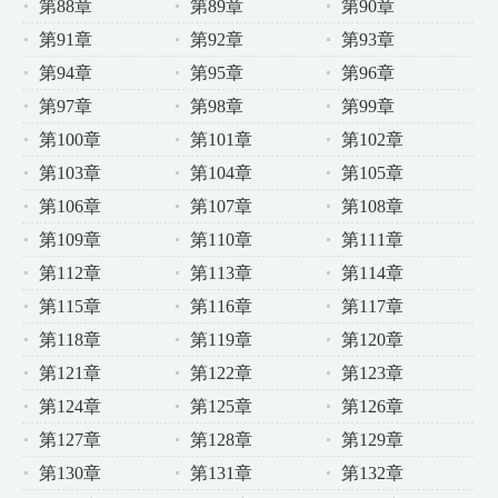
第88章
第89章
第90章
第91章
第92章
第93章
第94章
第95章
第96章
第97章
第98章
第99章
第100章
第101章
第102章
第103章
第104章
第105章
第106章
第107章
第108章
第109章
第110章
第111章
第112章
第113章
第114章
第115章
第116章
第117章
第118章
第119章
第120章
第121章
第122章
第123章
第124章
第125章
第126章
第127章
第128章
第129章
第130章
第131章
第132章