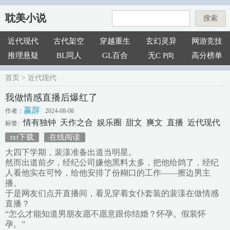
耽美小说
搜索
近代现代
古代架空
穿越重生
玄幻灵异
网游竞技
推理悬疑
BL同人
GL百合
无C P向
高分榜单
首页
>
近代现代
我做情感直播后爆红了
嬴辞
作者：
2024-08-08
情有独钟
天作之合
娱乐圈
甜文
爽文
直播
近代现代
标签:
txt下载
在线阅读
大四下学期，裴漾准备出道当明星。
然而出道前夕，经纪公司嫌他黑料太多，把他给鸽了，经纪
人看他实在可怜，给他安排了份糊口的工作——擦边男主
播。
于是网友们点开直播间，看见穿着女仆套装的裴漾在做情感
直播？
“怎么才能知道男朋友愿不愿意跟你结婚？怀孕。假装怀
孕。”