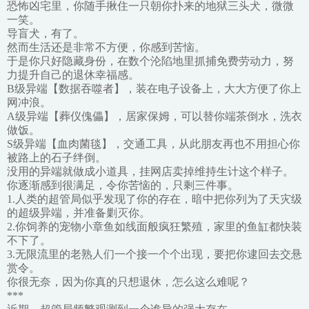
恐怖凶宅里，你随手揪住一只朝你扑来的地狱三头犬，微微
一笑。
导盲犬，有了。
然而生活还是非常不方便，你感到苦恼。
于是你只好隐藏身份，在数个沦陷地里抓捕免费劳动力，努
力提升自己的退休幸福感。
B级异端【数据吞噬者】，装在电子设备上，大大方便了你上
网冲浪。
A级异端【葬仪傀儡】，居家保姆，可以替你端茶倒水，洗衣
做饭。
S级异端【血肉菌毯】，交通工具，从此朋友再也不用担心你
被路上的石子绊倒。
没用的异端就做成小道具，挂网店卖掉维持生计这个样子。
你逐渐感到很满足，令你苦恼的，只剩三件事。
1.人类的超管局似乎发现了你的存在，暗中把你列为了天灾级
的超级异端，并准备剿灭你。
2.你饲养的宠物小章鱼如线面般疯狂繁殖，家里的鱼缸都快装
不下了。
3.无限流里的老熟人们一个接一个个出现，要把你逮回去交悬
赏令。
你很无奈，因为你真的只想退休，怎么这么难呢？
***