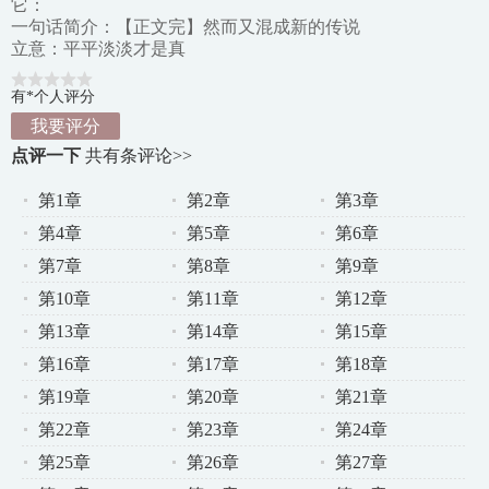
它：
一句话简介：【正文完】然而又混成新的传说
立意：平平淡淡才是真
有*个人评分
我要评分
点评一下
共有
条评论>>
第1章
第2章
第3章
第4章
第5章
第6章
第7章
第8章
第9章
第10章
第11章
第12章
第13章
第14章
第15章
第16章
第17章
第18章
第19章
第20章
第21章
第22章
第23章
第24章
第25章
第26章
第27章