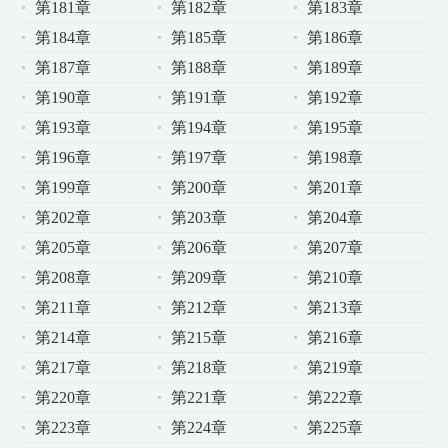
第181章
第182章
第183章
第184章
第185章
第186章
第187章
第188章
第189章
第190章
第191章
第192章
第193章
第194章
第195章
第196章
第197章
第198章
第199章
第200章
第201章
第202章
第203章
第204章
第205章
第206章
第207章
第208章
第209章
第210章
第211章
第212章
第213章
第214章
第215章
第216章
第217章
第218章
第219章
第220章
第221章
第222章
第223章
第224章
第225章