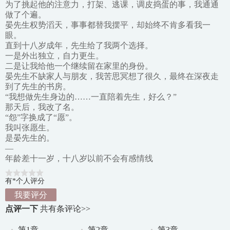
为了挑起他的注意力，打架、逃课，调皮捣蛋的事，我通通
做了个遍。
晏先生权势滔天，事事都替我摆平，却始终不肯多看我一
眼。
直到十八岁成年，先生给了我两个选择。
一是外出独立，自力更生。
二是让我给他一个继续留在家里的身份。
晏先生不缺家人与朋友，我苦思冥想了很久，最终在深夜走
到了先生的书房。
“我想做先生身边的……一直陪着先生，好么？”
那天后，我改了名。
“怨”字换成了“愿”。
我叫张愿生。
是晏先生的。
—
年龄差十一岁，十八岁以前不会有感情线
有*个人评分
我要评分
点评一下
共有
条评论>>
第1章
第2章
第3章