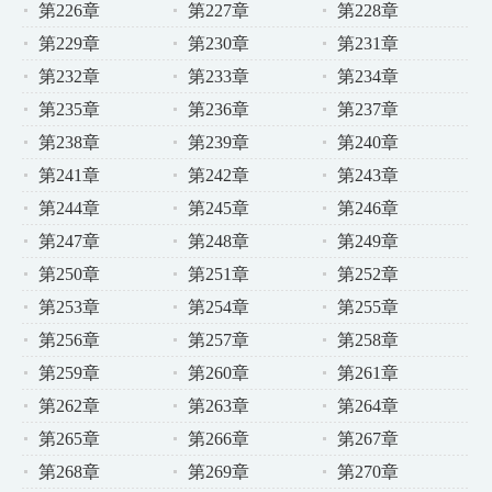
第226章
第227章
第228章
第229章
第230章
第231章
第232章
第233章
第234章
第235章
第236章
第237章
第238章
第239章
第240章
第241章
第242章
第243章
第244章
第245章
第246章
第247章
第248章
第249章
第250章
第251章
第252章
第253章
第254章
第255章
第256章
第257章
第258章
第259章
第260章
第261章
第262章
第263章
第264章
第265章
第266章
第267章
第268章
第269章
第270章