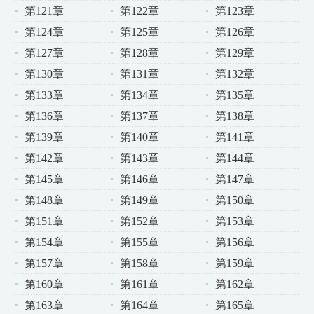
第121章
第122章
第123章
第124章
第125章
第126章
第127章
第128章
第129章
第130章
第131章
第132章
第133章
第134章
第135章
第136章
第137章
第138章
第139章
第140章
第141章
第142章
第143章
第144章
第145章
第146章
第147章
第148章
第149章
第150章
第151章
第152章
第153章
第154章
第155章
第156章
第157章
第158章
第159章
第160章
第161章
第162章
第163章
第164章
第165章