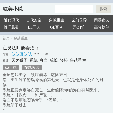
耽美小说
搜索
近代现代
古代架空
穿越重生
玄幻灵异
网游竞技
推理悬疑
BL同人
GL百合
无C P向
高分榜单
首页
>
穿越重生
亡灵法师他会治疗
吱吱复吱吱
作者：
2025-10-01
天之骄子
系统
爽文
成长
轻松
穿越重生
标签:
txt下载
在线阅读
全球游戏降临，秩序崩坏，堪比末日。
洛白重生到了游戏降临的第七天，也就是他身体死亡的时
候。
系统正要判定洛白死亡，生命值降为0的洛白突然醒来。
系统：【救命！！诈尸啦！】
洛白不耐烦地召唤骨手：“闭嘴。”
系统晕了过去。
*