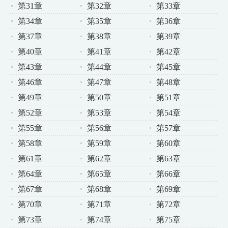
第31章
第32章
第33章
第34章
第35章
第36章
第37章
第38章
第39章
第40章
第41章
第42章
第43章
第44章
第45章
第46章
第47章
第48章
第49章
第50章
第51章
第52章
第53章
第54章
第55章
第56章
第57章
第58章
第59章
第60章
第61章
第62章
第63章
第64章
第65章
第66章
第67章
第68章
第69章
第70章
第71章
第72章
第73章
第74章
第75章