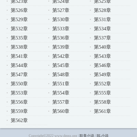
第523章
第524章
第525章
第526章
第527章
第528章
第529章
第530章
第531章
第532章
第533章
第534章
第535章
第536章
第537章
第538章
第539章
第540章
第541章
第542章
第543章
第544章
第545章
第546章
第547章
第548章
第549章
第550章
第551章
第552章
第553章
第554章
第555章
第556章
第557章
第558章
第559章
第560章
第561章
第562章
Copyright©2022 www.dmxs.org |
耽美小说
|
BL小说