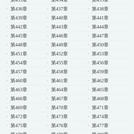
第436章
第437章
第438章
第439章
第440章
第441章
第442章
第443章
第444章
第445章
第446章
第447章
第448章
第449章
第450章
第451章
第452章
第453章
第454章
第455章
第456章
第457章
第458章
第459章
第460章
第461章
第462章
第463章
第464章
第465章
第466章
第467章
第468章
第469章
第470章
第471章
第472章
第473章
第474章
第475章
第476章
第477章