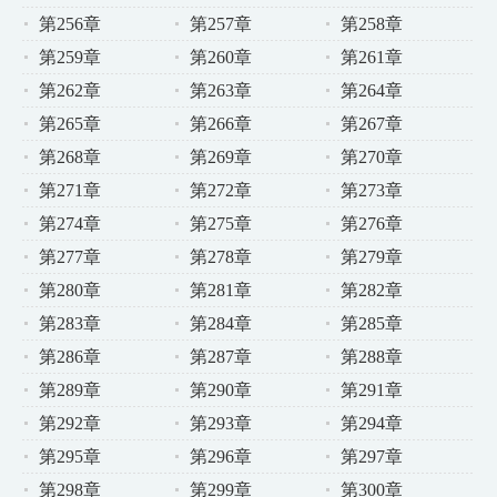
第256章
第257章
第258章
第259章
第260章
第261章
第262章
第263章
第264章
第265章
第266章
第267章
第268章
第269章
第270章
第271章
第272章
第273章
第274章
第275章
第276章
第277章
第278章
第279章
第280章
第281章
第282章
第283章
第284章
第285章
第286章
第287章
第288章
第289章
第290章
第291章
第292章
第293章
第294章
第295章
第296章
第297章
第298章
第299章
第300章