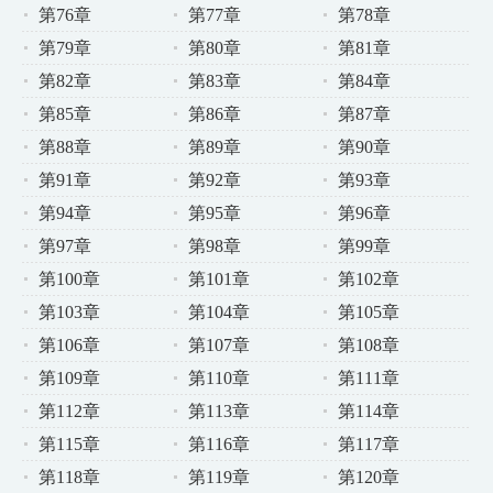
第76章
第77章
第78章
第79章
第80章
第81章
第82章
第83章
第84章
第85章
第86章
第87章
第88章
第89章
第90章
第91章
第92章
第93章
第94章
第95章
第96章
第97章
第98章
第99章
第100章
第101章
第102章
第103章
第104章
第105章
第106章
第107章
第108章
第109章
第110章
第111章
第112章
第113章
第114章
第115章
第116章
第117章
第118章
第119章
第120章