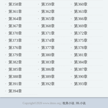
第358章
第359章
第360章
第361章
第362章
第363章
第364章
第365章
第366章
第367章
第368章
第369章
第370章
第371章
第372章
第373章
第374章
第375章
第376章
第377章
第378章
第379章
第380章
第381章
第382章
第383章
第384章
第385章
第386章
第387章
第388章
第389章
第390章
第391章
第392章
第393章
第394章
Copyright©2026 www.dmxs.org |
耽美小说
|
BL小说