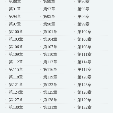
第88章
第89章
第90章
第91章
第92章
第93章
第94章
第95章
第96章
第97章
第98章
第99章
第100章
第101章
第102章
第103章
第104章
第105章
第106章
第107章
第108章
第109章
第110章
第111章
第112章
第113章
第114章
第115章
第116章
第117章
第118章
第119章
第120章
第121章
第122章
第123章
第124章
第125章
第126章
第127章
第128章
第129章
第130章
第131章
第132章