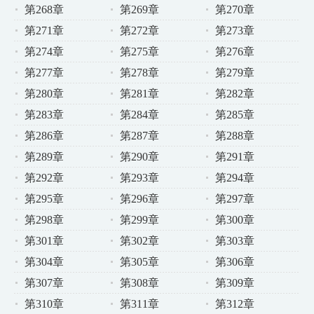
第268章
第269章
第270章
第271章
第272章
第273章
第274章
第275章
第276章
第277章
第278章
第279章
第280章
第281章
第282章
第283章
第284章
第285章
第286章
第287章
第288章
第289章
第290章
第291章
第292章
第293章
第294章
第295章
第296章
第297章
第298章
第299章
第300章
第301章
第302章
第303章
第304章
第305章
第306章
第307章
第308章
第309章
第310章
第311章
第312章