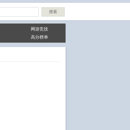
搜索
网游竞技
高分榜单