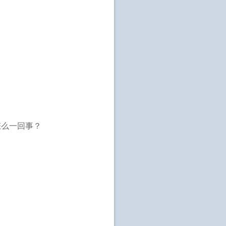
怎么一回事？