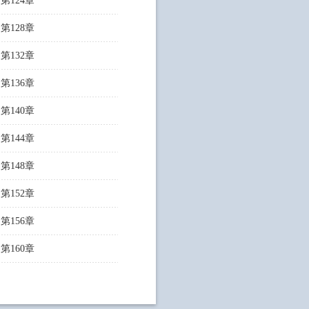
第124章
第128章
第132章
第136章
第140章
第144章
第148章
第152章
第156章
第160章