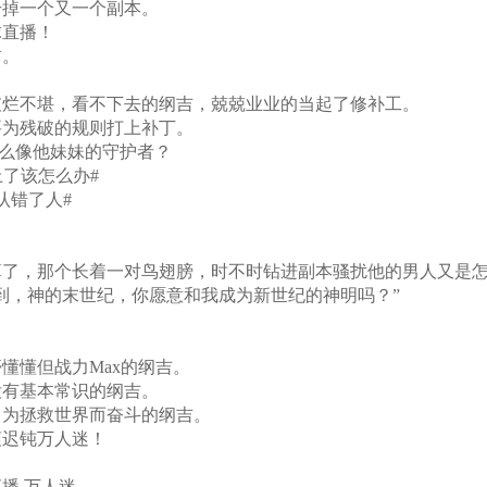
干掉一个又一个副本。
球直播！
首。
破烂不堪，看不下去的纲吉，兢兢业业的当起了修补工。
要为残破的规则打上补丁。
那么像他妹妹的守护者？
上了该怎么办#
认错了人#
算了，那个长着一对鸟翅膀，时不时钻进副本骚扰他的男人又是
到，神的末世纪，你愿意和我成为新世纪的神明吗？”
。
懂懂但战力Max的纲吉。
没有基本常识的纲吉。
，为拯救世界而奋斗的纲吉。
爽迟钝万人迷！
直播 万人迷