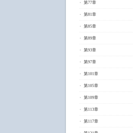
第77章
第81章
第85章
第89章
第93章
第97章
第101章
第105章
第109章
第113章
第117章