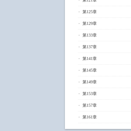
第121章
第125章
第129章
第133章
第137章
第141章
第145章
第149章
第153章
第157章
第161章