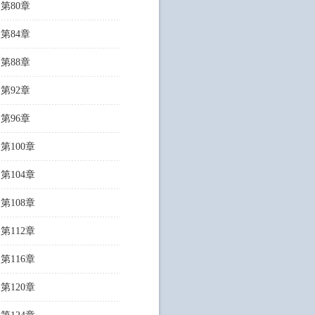
第80章
第84章
第88章
第92章
第96章
第100章
第104章
第108章
第112章
第116章
第120章