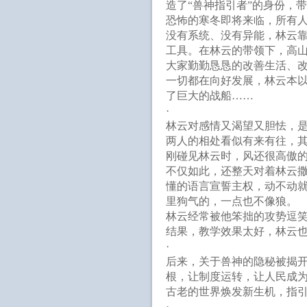
造了“兽神指引者”的身份，
恐怖的寒冬即将来临，所有
没有系统、没有异能，林云
工具。在林云的带领下，高
大家勤勤恳恳的改善生活、
一切都在向好发展，林云本
了巨大的战船……
·
林云对感情又渴望又胆怯，是
两人的相处看似有来有往，
刚碰见林云时，风还很高傲
不仅如此，还整天对着林云
懂的语言宣誓主权，动不动
里狗气的，一点也不像狼。
林云经常被他笨拙的攻势逗笑
结果，教学效果太好，林云也
·
后来，关于兽神的隐秘被揭开
根，让制度运转，让人民成
古老的世界焕发新生机，指
·