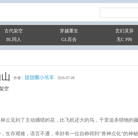
古代架空
穿越重生
玄幻灵异
BL同人
GL百合
无C P向
仙山
甜甜圈小吊车
作者：
2026-07-08
架空
，林云见到了主动捕猎的花，比飞机还大的鸟，千里追杀猎物的
，生存艰难，语言不通，幸好有一位自称得到“兽神点化”的神