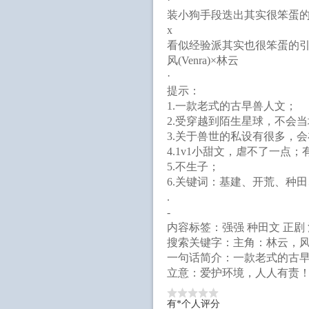
装小狗手段迭出其实很笨蛋
x
看似经验派其实也很笨蛋的
风(Venra)×林云
·
提示：
1.一款老式的古早兽人文；
2.受穿越到陌生星球，不会
3.关于兽世的私设有很多，
4.1v1小甜文，虐不了一
5.不生子；
6.关键词：基建、开荒、种
.
-
内容标签：强强 种田文 正剧 
搜索关键字：主角：林云，
一句话简介：一款老式的古
立意：爱护环境，人人有责
有*个人评分