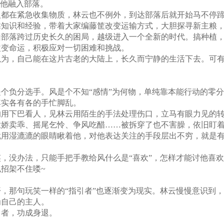
带他融入部落。
人都在紧急收集物质，林云也不例外，到达部落后就开始马不停
靠知识和经验，带着大家编藤筐改变运输方式，大胆探寻新主粮
山部落跨过历史长久的困局，越级进入一个全新的时代。搞种植
改变命运，积极应对一切困难和挑战。
以为，自己能在这片古老的大陆上，长久而宁静的生活下去。可
个负分选手。风是个不知“感情”为何物，单纯靠本能行动的零
其实各有各的手忙脚乱。
的用下巴看人，见林云用陌生的手法处理伤口，立马有眼力见的
撒娇卖乖、摇尾乞怜、争风吃醋……被拆穿了也不害臊，依旧盯
就用湿漉漉的眼睛瞅着他，对他表达关注的手段层出不穷，就是
，没办法，只能手把手教给风什么是“喜欢”，怎样才能讨他喜
招架不住喽~
，那句玩笑一样的“指引者”也逐渐变为现实。林云慢慢意识到
为自己的主人。
引者，功成身退。