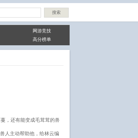
搜索
网游竞技
高分榜单
藤蔓，还有能变成毛茸茸的兽
秘兽人主动帮助他，给林云编