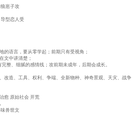
的狼崽子攻
引导型恋人受
当地的语言，要从零学起；前期只有受视角；
会在文中讲清楚；
点；有完整、细腻的感情线；攻前期未成年，后期会成长。
田、改造、工具、权利、争端、全新物种、神奇景观、天灾、战
治愈 原始社会 开荒
风
早味兽世文
！