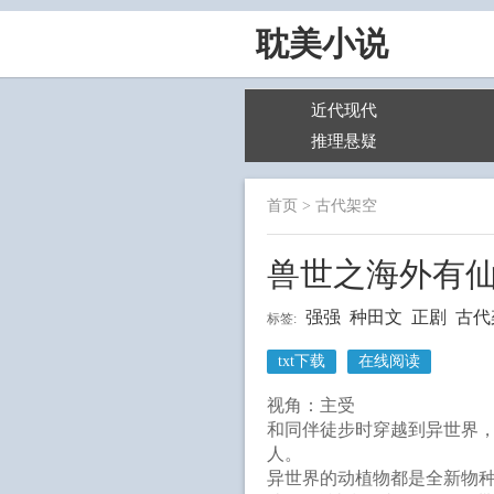
耽美小说
近代现代
推理悬疑
首页
>
古代架空
兽世之海外有
强强
种田文
正剧
古代
标签:
txt下载
在线阅读
视角：主受
和同伴徒步时穿越到异世界
人。
异世界的动植物都是全新物种