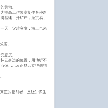
蹄的劳动。
，为提高工作效率制作各种新
，搞基建，开矿产，拉贸易，
有一天，灾难突发，海上也来
分笨蛋。
转变态度。
着林云身边的位置，用他听不
有点偏……反正林云觉得他狗
欢。
，真正的指引者，是让知识生