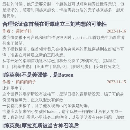
最初的时候，他只需要分裂一个超英就可以顺利糊弄过世界意识，但
布鲁斯觉得，新领养的这个孩子，表现有点奇怪。
是渐渐的，随着时间越来越长，卡拉需要分裂的壳子越来越多，越来
他会在半夜用床单结成绳索
越复杂。
直到最后，就连超反和某些关键人物，甚至于一些普通路人，卡拉都
合理论证森首领在哥谭建立三刻构想的可能性
不得不硬着头皮分裂自己的精神力去制造壳子扮演。
作者： 碳烤羊排
2023-11-16
但好在这个世界没人知道真相。
横滨快要被不可言说和都市传说毁灭时，port mafia首领先生为新世界
有个系统辅助避免自己串戏，除了每天我杀我自己，我骂我自己，我
带来了希望。
为了拯救横滨，森首领带着只会模仿尖叫鸡的系统穿越到友好城市哥
谭，准备在哥谭建立新的三刻构想。
从零开始的柔弱首领迫不得已用积分兑换了[布偶宰治]、[狐狸红
叶]、[柯基中也]、[织田布丁鼠鼠×2]、[肥啾乱步]、[安哥拉兔龙之
介]、[考拉安吾]……
[综英美]不是美强惨，是Batson
宠物特工队在哥谭一顿咔咔乱杀，顺便互相乱杀。
作者： 鹤鹤鹤鹤子
2023-11-15
开局就死的小丑等哥谭限定反派：……
比利重生了。
被彻底灭掉的某横滨不可言说：……
这个世界的堪萨斯没有被核平，星球日报的露易斯没死，蝙子哥的身
再也无法卷土重来的某横滨都市怪谈：……
份没有被曝光，正义联盟没有解散……
哥谭某
一切都完美极了，除了他发现自己的亲爹是阿蝙。
韦恩庄园新来的小男孩姓batson，这个玩梗一样的姓让所有人笑成一
团，直到他们看见小男孩身上的疤痕，以及明明没有任何问题，却始
终无法说出一个字的喉咙。
[综英美]摩拉克斯被当古神召唤后
原·神奇队长，魔法的统领，永恒之岩的守护者，世界上最强大的凡