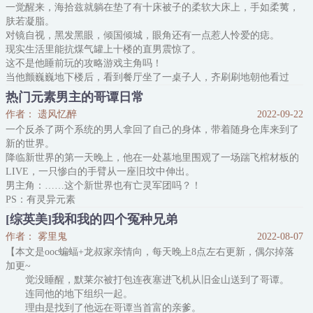
一觉醒来，海拾兹就躺在垫了有十床被子的柔软大床上，手如柔荑，
国当公务员？！
肤若凝脂。
对此，系统真诚的建议道：经系统检索，超英世界有个职位，叫做顾
对镜自视，黑发黑眼，倾国倾城，眼角还有一点惹人怜爱的痣。
问……
现实生活里能抗煤气罐上十楼的直男震惊了。
*
这不是他睡前玩的攻略游戏主角吗！
cp是超人~
当他颤巍巍地下楼后，看到餐厅坐了一桌子人，齐刷刷地朝他看过
内容标签：西方名著英美衍生天之骄子超级
来。
热门元素男主的哥谭日常
为首的那个禁欲男人是他爹，哥谭首富布鲁斯，他为游戏里能享受奢
作者： 遗风忆醉
2022-09-22
靡生活特意找的经济保障人。
一个反杀了两个系统的男人拿回了自己的身体，带着随身仓库来到了
另一视角：
新的世界。
大蝙蝠与邪恶博士反派大战数回合，终于将其打趴，解救困在实验室
降临新世界的第一天晚上，他在一处墓地里围观了一场踹飞棺材板的
的数个实验体。
LIVE，一只惨白的手臂从一座旧坟中伸出。
邪恶博士虽研究多年，研究对象却诡异地集中在一号实
男主角：……这个新世界也有亡灵军团吗？！
PS：有灵异元素
PSS：走亲情向，男主混血，身体18岁成年，本身就有魔法天赋，幼
[综英美]我和我的四个冤种兄弟
年体能量波动穿越主世界，因为灵魂特殊被游戏系统绑定穿越游戏世
作者： 雾里鬼
2022-08-07
界，在反杀系统X2之后，拿回了自己的身体，也回到了原本的超英混
【本文是ooc蝙蝠+龙叔家亲情向，每天晚上8点左右更新，偶尔掉落
合世界，因为主世界跟初始世界的流速不同，所以年龄跟他爹不匹
加更~
配，如果在初始世界长大
觉没睡醒，默莱尔被打包连夜塞进飞机从旧金山送到了哥谭。
连同他的地下组织一起。
理由是找到了他远在哥谭当首富的亲爹。