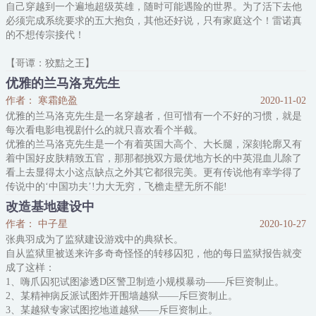
自己穿越到一个遍地超级英雄，随时可能遇险的世界。为了活下去他
跟你一样酷，比如神奇女侠。你值得世界上最好的一切，娜特，包括
必须完成系统要求的五大抱负，其他还好说，只有家庭这个！雷诺真
最好的男人。”
的不想传宗接代！
【哥谭：狡黠之王】
老爷：雷诺，不越界，我们是爱人；越界，我们是敌人。
优雅的兰马洛克先生
雷诺：我们本可以有更美好的未来，可是有些东西从最开始就注定
作者： 寒霜銫盈
2020-11-02
了。
优雅的兰马洛克先生是一名穿越者，但可惜有一个不好的习惯，就是
【多布斯小岛：豪宅大王】
每次看电影电视剧什么的就只喜欢看个半截。
雷诺：我以为我的养父母是普通人，直到他们送给我一个小岛。
优雅的兰马洛克先生是一个有着英国大高个、大长腿，深刻轮廓又有
【纽约：群雄之首-显赫家世-？】
着中国好皮肤精致五官，那那都挑双方最优地方长的中英混血儿除了
花花公子：天才？这个世界上谁敢我面前自
看上去显得太小这点缺点之外其它都很完美。更有传说他有幸学得了
传说中的‘中国功夫’!力大无穷，飞檐走壁无所不能!
改造基地建设中
优雅的兰马洛克先生是金士曼元老特工之一，永远穿着笔挺精致的西
作者： 中子星
2020-10-27
装，拿着奢华高贵的手杖，黑色的长发被束起发尾放在一边的胸前，
张典羽成为了监狱建设游戏中的典狱长。
看不出岁月痕的脸上永远挂着矜持高雅的笑容。
自从监狱里被送来许多奇奇怪怪的转移囚犯，他的每日监狱报告就变
然
成了这样：
1、嗨爪囚犯试图渗透D区警卫制造小规模暴动——斥巨资制止。
2、某精神病反派试图炸开围墙越狱——斥巨资制止。
3、某越狱专家试图挖地道越狱——斥巨资制止。