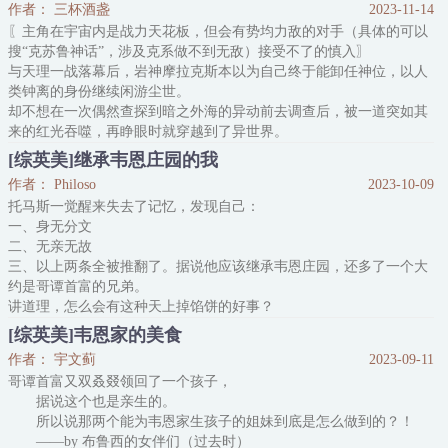
作者： 三杯酒盏
2023-11-14
人，正义联盟的资深成员·现·患有PTSD的退休咸鱼·比利：家里人看
〖主角在宇宙内是战力天花板，但会有势均力敌的对手（具体的可以
我的眼神好怪，难道我掉马了？！
搜“克苏鲁神话”，涉及克系做不到无敌）接受不了的慎入〗
很久以后，就在阿蝙庆幸新来的蝙蝠崽
与天理一战落幕后，岩神摩拉克斯本以为自己终于能卸任神位，以人
类钟离的身份继续闲游尘世。
却不想在一次偶然查探到暗之外海的异动前去调查后，被一道突如其
来的红光吞噬，再睁眼时就穿越到了异世界。
眼前昏暗狭小的暗室内尸横遍野，到处都是用鲜血刻画的诡异的召唤
[综英美]继承韦恩庄园的我
法阵，怎么看怎么像某个邪/教团举行仪式失败后的现场。
作者： Philoso
2023-10-09
作为被一个失败的召唤仪式召唤而来的钟.前岩神.摩拉克斯.
托马斯一觉醒来失去了记忆，发现自己：
离：“…………”
一、身无分文
神盾局
二、无亲无故
三、以上两条全被推翻了。据说他应该继承韦恩庄园，还多了一个大
约是哥谭首富的兄弟。
讲道理，怎么会有这种天上掉馅饼的好事？
若干据说认识他的韦恩家庭成员/蒙面义警/地下反派：哈哈，挺正常
[综英美]韦恩家的美食
的。
作者： 宇文蓟
2023-09-11
男主：……演的吧。
哥谭首富又双叒叕领回了一个孩子，
他怀疑自己误入了诈骗传销团伙，这个叫布鲁斯的人有八成可能是主
据说这个也是亲生的。
谋。
所以说那两个能为韦恩家生孩子的姐妹到底是怎么做到的？！
**
——by 布鲁西的女伴们（过去时）
哥谭义警一觉醒来记忆完整，但他发现自己多了个兄弟。