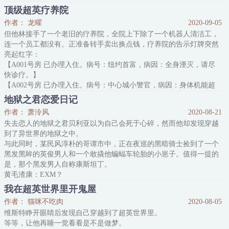
4、财政情况：赤字！！！
顶级超英疗养院
张典羽：这个游戏好像有哪里不对？
作者： 龙曜
2020-09-05
卧底超英们：……这个监狱哪里都不对！
但他林接手了一个老旧的疗养院，全院上下除了一个机器人清洁工，
囚犯们：新来的老哥们个个都是人才……我现在只想好好改造申请减
连一个员工都没有。正准备转手卖出换点钱，疗养院的告示灯牌突然
刑假释离他们远点。
亮起红字：
张典羽：不知道为什么，囚犯们的工作热情空前高涨，
【A001号房 已办理入住。病号：纽约首富，病因：全身湮灭，请尽
快诊疗。】
【A002号房 已办理入住。病号：中心城小警官，病因：身体机能超
速代谢，请尽快诊疗】
地狱之君恋爱日记
【A003号房 已办理入住。病号：教授，病因：脑衰竭，请尽快诊
作者： 萧泠风
2020-08-21
疗】
失去恋人的地狱之君贝利亚以为自己会死于心碎，然而他却发现穿越
但他林：？？？
到了异世界的地狱之中。
这都是死人了吧，棺材板都盖上了。
与此同时，某民风淳朴的哥谭市中，正在夜巡的黑暗骑士捡到了一个
后来，他陆续又接诊了某重度辐射小记者，某粉碎性骨折甜心首富，
黑发黑眸的英俊男人和一个敢撬他蝙蝠车轮胎的小崽子。值得一提的
某过速老化爱国大兵，某脑部
是，那个黑发男人自称康斯坦丁。
黄毛渣康：EXM？
***世界日常***
我在超英世界里开鬼屋
自从聘请了地狱之君和驱魔人做韦恩集团的魔法顾问，蝙蝠老板时不
作者： 猫咪不吃肉
2020-08-05
时就会从他们那里收到“礼物”：
维斯特睁开眼睛后发现自己穿越到了超英世界里。
从未来重生归来的亲儿子√
等等，让他再睡一觉看看是不是做梦。
处在人生迷茫期的氪星遗孤小镇男孩√