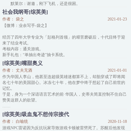
默莱尔：谢邀，刚下飞机，还是很困。
因为超能力的缘故，默莱尔看起来一副碰一下就会死的模样。
社会我纲哥[综英美]
他新认的兄弟们不得不对他万分小心，深怕他突然就搁那儿了搁
作者： 袋之
2021-01-23
那儿了。
【微博：业余写手-袋之】
背地里，默莱尔在哥谭干起了老本行，他先是挖了红头罩在警局
下方的基地、紧接着在蝙蝠家眼皮下劫走了企鹅人的军火，把哥谭能
经历了四年大学专业为「彭格列首领」的艰苦磨砺后，十代目终于迎
揍的
来了结业考试。
考核内容：通关游戏。
新手礼包：“单抽出奇迹”抽卡系统。
卡牌库：「N·营养料理」、「N·奇迹网球」、「R·伪装眼镜」、
[综英美]嘴甜奥义
「SR·怀孕之石」、「SR·现代魔法」、「SSR·命运之礼」、「SSR·
作者： 丈夫无酒
2021-01-01
沉重王冠」……
作为华国人李山，他甚至连超级英雄迷都算不上，却胎穿成了即将闻
于是，年轻的彭格列十代目来到了这个英雄满地跑的超英世界。
名七十年的美国甜心。冰冻七十年，他在梦中终于想起了自己前世的
开局一个绿胖爹，接下来全靠欧气……还有氪金！
记忆。
开坑注意：（封面画手-童君）
于是，身为一个深谙语言艺术的前·华国人，史蒂夫简直控制不住自己
①想再写一篇27穿超英的轻松文
赞美这群人的欲望。
②更新时间频
……
“或许你并不知道，托尼，你是个了不起的人。我从来没有，也永远
[综英美]吸血鬼不想传宗接代
都不会认为你不如任何人。”
作者： 白喻统
2020-11-18
托尼避开他的视线，假装不信地问：“真的？”
游戏NPC雷诺因为反抗玩家导致游戏卡顿被雷劈死了。苏醒后他发现
“我敢保证你比世界上99.99999%的女孩都酷，而剩下那0.00001%则是