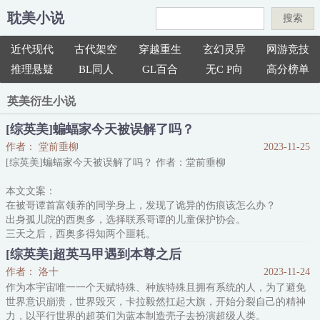
耽美小说
搜索
近代现代
古代架空
穿越重生
玄幻灵异
网游竞技
推理悬疑
BL同人
GL百合
无C P向
高分榜单
英美衍生小说
[综英美]蝙蝠家今天被误解了吗？
作者： 堂前垂柳
2023-11-25
[综英美]蝙蝠家今天被误解了吗？ 作者：堂前垂柳
本文文案：
在被哥谭首富领养的同学身上，发现了诡异的伤痕该怎么办？
出身孤儿院的西奥多，选择联系哥谭的儿童保护协会。
三天之后，西奥多得知两个噩耗。
一、儿童保护协会出示调查结果，认定哥谭首富没有问题。
[综英美]超英马甲遇到本尊之后
二、孤儿院通知西奥多，他被这位哥谭首富收养了。
作者： 洛十
2023-11-24
西奥多：“……”
作为本宇宙唯一一个天赋特殊、种族特殊且拥有系统的人，为了避免
瞳孔地震。
世界意识崩溃，世界毁灭，卡拉毅然扛起大旗，开始分裂自己的精神
提问：刚被你举报过的权贵，忽然领养了你，有多大可能性是想报复
力，以平行世界的超英们为蓝本制造壳子去扮演超级人类。
你？在线等，急！！！