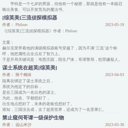
亨特是一个七岁的男孩，但他有一个秘密，那就是他有一本能召
名叫托马斯的男人毫无预兆地融进他的日常生活，昼伏夜出行踪成
唤出美食、可以开发荒岛的魔法书。
谜，和各地反派还有着不清不楚的关
这个秘密他谁也没有告诉，除了他的家人。
[综英美]三流侦探模拟器
▼
作者： Philoso
2023-05-19
1.主角七岁，无CP纯亲情文，团宠
《[综英美]三流侦探模拟器》作者：Philoso
2.甜甜甜！披着超英外皮的美食种田文
3.美食来自某部日漫+以此基础上虚构的美食
文案：
4.主角有战斗力，能力来源同样来自那部日漫
赫尔克里带着他的满级模拟器账号穿越了，因为不满‘三流’这个称
呼，他把属性点全点在了智力上。
于是开局关键词是：韦恩庄园，陌生尸体，哥谭警局，犯罪嫌疑人。
赫尔克里是那个嫌疑人。
谋士系统在超英[综英美]
他看了看自己畸形的面板。
作者： 辣个糊涂
2023-04-03
赫尔克里：……我可以解释。
陆离在绑定了谋士系统之后，
阅读须知：
系统为他定下的目标，
1 综了超英、变种人和一些英美剧，哪个有趣写哪个
是在三国成为一名出色的谋士。
2 既搞事又搞事业，时间线非常靠前，比如刚出道的蝙蝠，问就是出
为此，他名、字都想好了，
名要趁早
出生地点想好了，未来的老板也想好了。
3 会有一些尽量靠谱的悬疑推理情节，对反派不友好
谁知，三国没去成，去了超英世界，还成为了一名歪果仁。
内容标签：
都这样了，系统定下的目标，也只是从成为三国的出色谋士，
禁止窥伺哥谭一级保护生物
变为了成为超英世界的出色谋士。
作者： 远山米沙
2023-03-30
求问：他现在去种花家考公务员，算是成为出色谋士吗？或者，在外