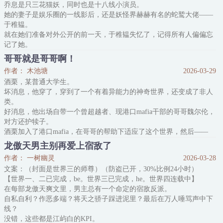
乔息是只三花猫妖，同时也是十八线小演员。
崭新的锦旗，上书三
她的妻子是娱乐圈的一线影后，还是妖怪界赫赫有名的蛇鹫大佬——
于稚韫。
就在她们准备对外公开的前一天，于稚韫失忆了，记得所有人偏偏忘
记了她。
乔息赶到病房的时候只对上一双冷漠的眼眸，再无之前的温柔和眷
哥哥就是哥哥啊！
恋，她听见于稚韫说：“我对你不感兴趣，我们可以离婚。”
作者： 木池塘
2026-03-29
还不等乔息悲伤，就被于稚韫打包送进了恋综充当炮灰。
酒栗，某普通大学生。
直到开拍当天乔息才知道于稚韫成为了恋综观察员，无数观众涌进直
坏消息，他穿了，穿到了一个有着异能力的神奇世界，还变成了非人
播间，只想看看这位影后综艺首秀。
类。
只不过她们发现
好消息，他出场自带一个曾超越者、现港口mafia干部的哥哥魏尔伦，
对方还护犊子。
酒栗加入了港口mafia，在哥哥的帮助下适应了这个世界，然后——
他爱上他哥了。
龙傲天男主别再爱上宿敌了
这种事非常糟糕，但酒栗不打算改。
作者： 一树幽灵
2026-03-28
下定决心的第一天，酒栗对哥哥魏尔伦发表了重要讲话：哥我喜欢
文案：（封面是世界三的师尊）（防盗已开，30%比例24小时）
你，你做我老婆吧。
【世界一、二已完成，be。世界三已完成，he。世界四连载中】
魏尔伦：嗯，喜欢我。
在每部龙傲天爽文里，男主总有一个命定的宿敌反派。
第二天，酒栗因为被逼训练，再度发表重要讲话：哥我好讨厌你。
自私自利？作恶多端？将天之骄子踩进泥里？最后在万人唾骂声中下
魏尔伦：嗯，讨厌我。
线？
第三天，酒栗被训得头脑
没错，这些都是江屿白的KPI。