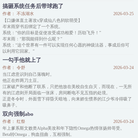
他按照剧情，兢兢业业地给男主下绊子，力求在男主崛起前刷满任务
搞砸系统任务后带球跑了
进度条，而后快进到男主龙傲天时期，坐等被“莫欺少年穷”的男主反
作者： 不冻湖水
2026-03-25
杀，让他下线领工资。
【口嫌体直土著攻x穿成仙八色鸫软萌受】
剧本完美，流程清晰。
岑末雨穿书后绑定了一个系统。
可是，明明男主对他的恨意值越来越高，怎么快进之后的剧情都不
系统：“你的目标是促使攻受成功相爱！历劫飞升！”
岑末雨：“那我能得到什么呢？”
系统：“这个世界有一件可以实现任何心愿的神级法器，事成后你可
以利用它回家。”
主角受是这个世界第一宗门的首座闻人歧，攻是他故友的孩子。
一勾手他就上了
岑末雨如今是一只仙八色鸫，不可能过得了修仙宗门的入门测试。
作者： 令舒
2026-03-24
他只好另辟蹊径，成了青横宗的关门弟子，真关门的那种。
当江虑意识到自己落魄时。
青横宗无论修为高低，都要在这山门打卡。
他正在炸两刀土豆。
一百年里，岑末雨从关门弟子升级到关门大弟子，但任务
江家破产和他断了联系，只把他放在美校自生自灭，而现在，一无所
有的江虑则开局面临一张床，房间断电不见五指的处境。
正是冬令时，外面雪下得昏天暗地，向来娇生惯养的江少爷冷得吸了
吸鼻子。
为了不被冻死，他决定出去看看电气表，怎料一出去就和对门狠狠撞
双向强制abo
上。
作者： 红祭
2026-03-24
眼前男人身高将近两米，眉眼深邃，尤其是眼睛蓝得像大海，占尽了
年上爹系斯文败类Alpha美攻和年下隐性Omega热情张扬帅哥受。
人种优势。
Beta转Omega，狗血扭曲，互相强制。
江虑心忧暖气，被撞得眉眼泛红也只是小声地说了抱歉，准备转身时