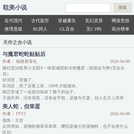
耽美小说
搜索
近代现代
古代架空
穿越重生
玄幻灵异
网游竞技
推理悬疑
BL同人
GL百合
无C P向
高分榜单
天作之合小说
与魔君蛇蛇贴贴后
作者： 桂枝茯苓丸
2026-04-09
微社恐治愈系小太阳X一体双魂阴郁冷艳魔君（前期会为挣1互扯头
花）
好消息，穿越了。
坏消息，死了还要上班，500年才能退休。
闻芯穿成了一名练功练坏了脑子的仙子。
天崩开局，没有系统，没有金手指，还修为尽废，别人在天上库库
飞，她在地下苦苦追。
美人蛇，但笨蛋
班还没上几天，又被一纸调令发配魔界。
作者： FFYJ
2026-04-08
闻芯以为去魔界只是单纯的出差，谁曾想别人的工作朝九晚五，她的
视角：主攻
工作是陪魔君吃饭，陪魔君上班，陪魔君逛街，陪魔君睡觉，当魔君
众所周知，宠物蛇都呆呆笨笨，哪怕是修士的宠物蛇，也不会有什么
的人形止疼剂，还不能离开她！！！！
区别。
等等，这真的是正经工作吗？