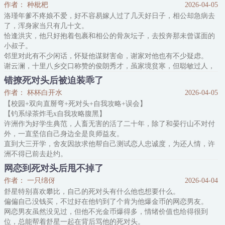
作者： 种枇杷
2026-04-05
誓：“再让我见到她，我一定不会放过她！！”
洛瑾年爹不疼娘不爱，好不容易嫁人过了几天好日子，相公却急病去
纪溪眨眨眼，搂着程诺的胳膊更紧了，“没放啊。”
了，浑身家当只有几十文。
好友：……
恰逢洪灾，他只好抱着包裹和相公的骨灰坛子，去投奔那未曾谋面的
*风流纨绔极度护短alpha×冷心冷情腹黑偏执omega
小叔子。
*非典型abo，无挂件！！
邻里对此有不少闲话，怀疑他谋财害命，谢家对他也有不少疑虑。
谢云澜，十里八乡交口称赞的俊朗秀才，虽家境贫寒，但聪敏过人，
都说他以后定能当官儿，是有出息的人。
错撩死对头后被迫装乖了
人人都夸谢云澜性子温柔，洛瑾年却怕极了这个小叔子。
作者： 杯杯白开水
2026-04-05
谢云澜待他越好，他骨子里的寒意就越重。那人的笑不达眼底，看他
【校园+双向直掰弯+死对头+自我攻略+误会】
的眼神，像毒蛇在掂量从何处下口。
【钓系绿茶炸毛x自我攻略腹黑】
他只能拼命做事，惶惶不安地讨生活，将自
许洲作为好学生典范，人畜无害的活了二十年，除了和晏行山不对付
外，一直坚信自己身边全是良师益友。
直到大三开学，舍友因故求他帮自己测试恋人忠诚度，为还人情，许
洲不得已前去赴约。
哪想到了赴约地点，看到站在那等他的，竟是他的死对头晏行山！
网恋到死对头后甩不掉了
许洲想起他和晏行山这两年的针锋相对，给舍友发了条消息：“这活
作者： 一只绵伢
2026-04-04
我接了。”
舒星特别喜欢攀比，自己的死对头有什么他也想要什么。
-
偏偏自己没钱买，不过好在他钓到了个肯为他爆金币的网恋男友。
为防掉马，许洲特意用小号起了个假名加晏行山，打算拿到对方出轨
网恋男友虽然没见过，但他不光金币爆得多，情绪价值也给得很到
证据后让他在院里身败名裂。
位，总能帮着舒星一起在背后骂他的死对头。
于是许洲按照舍友