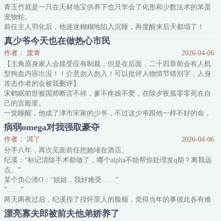
青玉竹就是一只在天材地宝供养下也只学会了化形和少数法术的笨蛋
最后坐在魔后位置上的闻芯内心
宠物蛇。
前任主人羽化后，他迷迷糊糊地陷入沉睡，再度醒来后天都塌了！
大妖（重音）一瞬间变成了文盲。
真少爷今天也在做热心市民
这些人类都在说什么？
作者： 渡青
2026-04-06
红绿灯是什么？车是什么？身份证是什么？手机是什么？电话号码是
【主角原身家人会接受应有制裁，但是在后面，二十四章前会有人机
什么？支付宝是什么？警察是什么？老年痴呆又是……等等，这群人
型狗血内容出没！！介意勿入勿入！可以批评人物情节错别字，人身
类怎么莫名其妙地骂蛇痴呆？！
攻击作者的会被我删评】
有没有天理了！
宋鹤眠前世被国师断言不祥，爹不疼娘不爱，在除夕夜孤零零死在自
青玉竹气不过三秒，又软了回去：蒜鸟蒜鸟，当人太复杂鸟，还是继
己的宫殿里。
续当
一觉睡醒，他成了津市宋家的少爷，不过这少爷跟他一样不好的命，
刚生下来就带着不祥的标签被父母抛弃到乡下。
病弱omega对我强取豪夺
宋鹤眠无语闭眼，结果发现自己闭眼还能看到东西。
作者： 洱丫
2026-04-06
他能共享凶案现场的动物视线。
分手八年，再次见面前任把她堵在酒店。
冰冷湖水下，一颗泡得发白的头颅正在静静注视着他，还未腐烂的眼
纪溪：“标记清除手术都做了，哪个alpha不能帮你处理发q期？离我远
睛里，倒映着一条鱼的身影。
点。”
要命的是，
某个负心渣O：“姐姐，我好难受……”
“……”
两天两夜过后，纪溪捏了捏怀里人的脸颊，觉得当年的事彼此各有难
处，她不能得理不饶人。
漂亮寡夫郎被前夫他弟娇养了
好友知道后默默打开当年的录音，那时纪溪刚被甩，边喝边哭边立