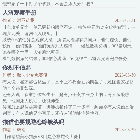
他想象了一下打了个寒颤，不会是杀人分尸吧？
系统笑了。
人渣观察手册
没有告诉宿主的是，祂们心底里最阴暗的欲望是狠狠的占有他，锁住
作者： 时不待我
2026-03-31
他，弄哭他，让他的视线之中只有祂一人。
【主攻单元文，单元更新的顺序不定 。虫族单元为架空虚构背景，与
【完颜团里的废物新人】
现实无关，请勿代入现实。】
池雉然是空降进出道团的新人，唱跳俱废不说，还带着一身酒气夜不
系统003的任务是观察人渣，所谓人渣都有共同点，他们虚伪、他们
归宿，团里的剩下三个人都觉得他是靠身体上位，出卖色相，纷纷面
狡诈、他们骗财、他们玩弄别人感情……经过数据分析，003发现无
露不屑的和他划
论在哪个世界，人渣遍地可寻。
看到数据库的结果，003信心满满，它觉得自己将以光速完成任务。
【单元一：学霸攻vs富二代受】
你别不信邪
【单元二：雄虫攻vs雌虫受】
作者： 魔法少女兔英俊
2026-03-30
【单元三：明星攻vs阴沉受】
有人说，崔家那位私生子，是个上不得台面的阴生子，难怪崔家提起
其他世界待定~
他个个讳莫如深。
内容标签：情有独钟 天作之合 快穿 日久生情 单元文
还有人说，崔家那位私生子，是有点子玄学在身上的，有人亲眼瞧
搜索关键字：主角：很多攻
见，他同死人说话，还能伸冤。
传闻总是越传越离谱，沸沸扬扬传了二十多年，到如今有人说他是活
判官，有人说他是小阎王，还有人说他能沟通地府。
而丰城重案组谢重阳表示，此人就是个聪明绝顶但喜欢装神弄鬼的神
猫猫也要规避恋综镜头吗
棍，虽然没什么坏心，但他们重案组和封建迷信势不两立，希望广大
作者： 羁南
2026-03-29
市民相信警察，不要上当受骗。
【作精貌美小猫妖VS口是心非蛇鹫大佬】
此事传到另一位当事人崔人往耳朵里，第二天丰城重案组就收到了面