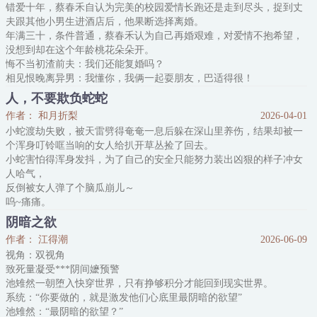
错爱十年，蔡春禾自认为完美的校园爱情长跑还是走到尽头，捉到丈
上门，没有推出去的道理。
夫跟其他小男生进酒店后，他果断选择离婚。
结就结，他是直男，他
年满三十，条件普通，蔡春禾认为自己再婚艰难，对爱情不抱希望，
没想到却在这个年龄桃花朵朵开。
悔不当初渣前夫：我们还能复婚吗？
相见恨晚离异男：我懂你，我俩一起耍朋友，巴适得很！
霸气外露小奶狗：编辑哥哥，你成功吸引了我的注意，你是我的谁也
人，不要欺负蛇蛇
抢不走。
作者： 和月折梨
2026-04-01
蔡春禾：我这是爆改万人迷了吗？
小蛇渡劫失败，被天雷劈得奄奄一息后躲在深山里养伤，结果却被一
四季情书系列之SP，四季轮回，欢迎来到江城武汉。
个浑身叮铃哐当响的女人给扒开草丛捡了回去。
1、追求过程3V1，最后受会选其中一人。前排提示：受离过婚，跟前
小蛇害怕得浑身发抖，为了自己的安全只能努力装出凶狠的样子冲女
人哈气，
反倒被女人弹了个脑瓜崩儿～
呜~痛痛。
女人弹完脑瓜崩还要吓唬她：“再敢龇牙，抓你回去泡酒喝。”
阴暗之欲
呜~怕怕。
作者： 江得潮
2026-06-09
小蛇缩着脑袋不敢说话。
视角：双视角
但让小蛇没想到的是，被女人带回家后等待她的不是巨大的酒坛子，
致死量凝受***阴间嬷预警
而是一块新鲜的肉，和鳞片上凉凉的药膏。
池雉然一朝堕入快穿世界，只有挣够积分才能回到现实世界。
呜~人喂她吃的，人给她擦药，人好。
系统：“你要做的，就是激发他们心底里最阴暗的欲望”
小蛇摆着尾巴爬过去轻轻蹭了蹭女人的手指表示亲昵，
池雉然：“最阴暗的欲望？”