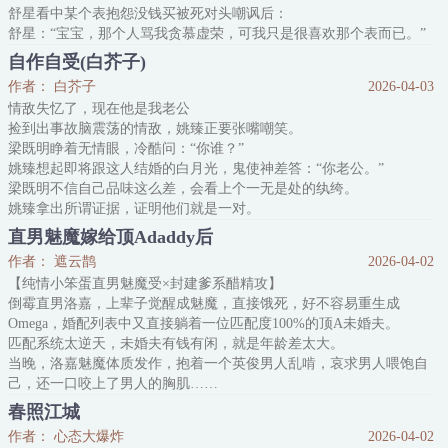
舒星看中某个表抱怨没钱买被死对头嘲讽后：
舒星：“宝宝，那个人骂我贪慕虚荣，可我只是很喜欢那个表而已。”
网恋对象迅速转来笔大额转账：“不知道我宝宝的时间是最珍贵的
自作自受(白芥子)
吗？别管他说什么，买！”
作者： 白芥子
2026-04-03
舒星住不惯宿舍被死对头骂矫情后：
情敌失忆了，现在他是我老公
舒星：“宝宝，我只是睡不惯那么硬的床而已，这样也算矫情吗？”
捡到出事故脑震荡的情敌，姚臻正要张嘴嘲笑。
梁既明睁着无情眼，冷酷问：“你谁？”
姚臻想起即将跟这人结婚的白月光，鬼使神差答：“你老公。”
梁既明不信自己品味这么差，会看上个一无是处的纨绔。
姚臻拿出所谓证据，证明他们就是一对。
梁既明沉默。
直男魅魔嫁给顶Adaddy后
行，他接受这个设定，但老公必须是他。
作者： 遮云鹊
2026-04-02
-
【纯情小笨蛋直男魅魔受×封建爹系醋精攻】
若干个月后，梁既明的记忆回来，但忘了失忆后发生的那些。
倒霉直男洛嘉，上辈子觉醒成魅魔，直接饿死，好不容易重生成
日子照常过，他按原定计划准备结婚。
Omega，婚配列表中又直接躺着一位匹配度100%的顶A未婚夫。
那屡次挑衅他跟他不对付的纨绔找来，红着眼睛问他：“老公，你不
匹配系统太逆天，未婚夫有钱有闲，就是年龄差太大。
要我了吗？”
当晚，洛嘉魅魔体质发作，抱着一个英俊男人乱啃，哀求男人喂饱自
梁既明
己，还一口咬上了男人的胸肌……
醒来后，男人向洛嘉求婚，定下信息素互换协议。
春照江城
原来他啃的就是自己的未婚夫，穆逐川。
作者： 心态大爆炸
2026-04-02
无奈穆逐川的信息素实在好吃，洛嘉不想再饿死一遍，上好的食物送