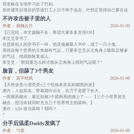
宿老板在当地学习起了竹刻。
加班通宵赶项目的苦逼打工人日子终于远去，叶鸻正觉得自己要在这
里优哉享受慢节奏时，却没想到某天，遇见了突然到来的盛择风。
不许攻击被子里的人
盛·某站up主·十万个为什么·社交恐怖分子·择风，没轻没重地闯入了
作者： 胡桃云片
2026-01-09
叶鸻给自己找的世外桃源。
【已完结，本文篇幅不长，希望大家多多支持030】
修好民宿故障电视后，这人第一时间就转头看向他，挑起眉得意地
宋爻爻穿书了。
问：“怎
但是跟别人的穿书不一样，他灵魂被吸入书中，成了一只小鬼。
系统说每个世界的主角都有气运，只要宋爻爻从主角身上吸取足够多
的气运，他就能恢复成人。
宋爻爻：“那我要怎么样才能从主角身上得到气运呢？”
系统：“包括但不限于触碰主角触碰过的物品、肢体接触、□□交换，
脸盲，但舔了3个男友
比如牵手、拥抱、接吻……”
作者： 若不经风
2026-01-08
宋爻爻脸红到耳朵尖：“！”
【天然金贵小漂亮受x三个性格各异实则都黑的攻】
-
漆许，人如其名，带着期许出生，在万千宠爱下长大。
谢宁皖最近发现了一点不对劲，自己的房子里似乎悄悄溜进了一只小
一路顺风顺水，最近却被3个舔狗系统缠上了——【三个小世界发生
鬼。
融合，想活命就同时充当三个世界男主的舔狗。】
比如冰箱里消失的冰淇淋，书房里落下的翻到一
漆许：òДó 谁当舔狗？我吗？
*
在认真审视三位男主帅得如出一辙的脸后，漆许默默举手：不好意
分手后温柔Daddy发疯了
思，我脸盲。
作者： 勺棠
2026-01-08
系统1、2、3：【没关系，舔谁不是舔。】