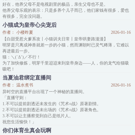
好在，他养父母不是电视剧里的极品，亲生父母也不是。
山川明月故人约
他养父母乐观的表示：只是多养个儿子而已，他们家钱有很多，爱也
内容标签： 灵异神怪 江湖 前世今生 天作之合 仙侠修
有很多，完全没问题。
他亲爸妈却有些忧虑：姜家把他们亲儿子养成了小少爷，他却把人家
小猫成为皇帝心尖宠后
的亲儿子养的像……
作者： 小楼昨夏
2026-01-16
一匹桀骜不驯的野马。
【白甜受惹火爹系攻丨小猫训夫日常丨皇帝哄妻路漫漫】
姜怀瑜第一次见到陆明骁时，就是这样想的。
明芽是只离成神兽就差一步的小猫，然而渊朝时已灵气稀薄，它难以
……
再进最后一步。
陆明骁第一次见到姜怀瑜时，这位娇气的小少爷拖着个大行李箱，箱
猫：＼(`Δ’)／不行！
子的轮子坏了
为了加快修炼，明芽千里迢迢来到皇帝身边——人，你的龙气给猫吸
吸吧！
小猫发现和楚衔青越亲近，龙气吸得越快。
当夏油君绑定直播间
等他和楚衔青最亲密的时候，就可以变成神兽啦！
作者： 温水煮书
2026-01-16
楚衔青批阅奏折他踩猫爪印，楚衔青睡觉他就在胸口踩奶，楚衔青喜
异时空的直播平台出现了一个神秘的直播间。
欢猫就得和猫亲亲，楚衔青上朝…嗯？
「直播守则：
明芽躲在楚衔青的袖子里，好奇地看着底下的帽子脑袋，忽然被捧到
1.不可以提前剧透还未发生的《咒术○战》原著剧情。
了膝头，大摇大摆地出现在众臣面前
2.不可以提前剧透还未出场的《咒术○战》原著角色。
3.不可以让主播察觉到自己是纸片人。
祝您生活愉快！」
观众们：？？？
你们体育生真会玩啊
……