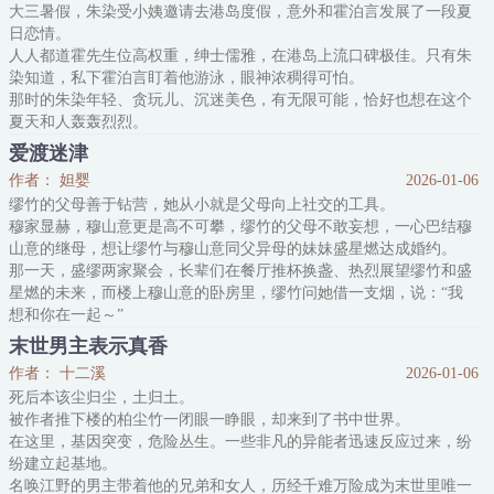
大三暑假，朱染受小姨邀请去港岛度假，意外和霍泊言发展了一段夏
有道理，但……
日恋情。
“为什么是当舔狗？”
人人都道霍先生位高权重，绅士儒雅，在港岛上流口碑极佳。只有朱
【因为舔狗握有主动权。】
染知道，私下霍泊言盯着他游泳，眼神浓稠得可怕。
舔狗守则第一条：任你岿然不动，我自有节奏，别管，想舔就舔，舔
那时的朱染年轻、贪玩儿、沉迷美色，有无限可能，恰好也想在这个
到就是赚到
夏天和人轰轰烈烈。
三十来岁的霍泊言成熟迷人，容貌顶级，风度极佳，成了朱染的最佳
爱渡迷津
选择。
作者： 妲婴
2026-01-06
朱染和霍泊言厮混了一整夏，从未有过的放纵与荒唐，也逐渐窥见了
缪竹的父母善于钻营，她从小就是父母向上社交的工具。
男人绅士下的强势与霸道。
穆家显赫，穆山意更是高不可攀，缪竹的父母不敢妄想，一心巴结穆
霍泊言花样百出，身强体壮，朱染年纪轻轻，喝了无数碗大补汤。好
山意的继母，想让缪竹与穆山意同父异母的妹妹盛星燃达成婚约。
在暑假终于结束，朱染留下一封
那一天，盛缪两家聚会，长辈们在餐厅推杯换盏、热烈展望缪竹和盛
星燃的未来，而楼上穆山意的卧房里，缪竹问她借一支烟，说：“我
想和你在一起～”
缪竹做过最大胆的事，是背着所有人成为穆山意的秘密情人。
末世男主表示真香
同性可婚背景，背德，年上攻，年龄差8岁
作者： 十二溪
2026-01-06
漂亮坏女人·大提琴首席·受VS情绪稳定·豪门大佬·攻
死后本该尘归尘，土归土。
内容标签： 都市 情有独钟 天作之合
被作者推下楼的柏尘竹一闭眼一睁眼，却来到了书中世界。
在这里，基因突变，危险丛生。一些非凡的异能者迅速反应过来，纷
纷建立起基地。
名唤江野的男主带着他的兄弟和女人，历经千难万险成为末世里唯一