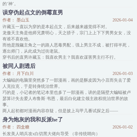
的‘神’。
柏尘竹穿过来的身体并不好，高挑消瘦，走几步咳两下，跑几步捂着
误穿伪起点文的倒霉直男
心口要死要活，偏偏长的异常俊美。在这个人性险恶的末世里，想欺
作者： 墨山玉
2026-01-04
负他的人就多了。
许藏玉一直以为穿的是本起点文，后来越来越觉得不对。
正好，索性他也不怎么想活了。柏尘竹捂着心口缩在角落里喘气。
龙傲天主角是他师兄萧明心，天之骄子，宗门上上下下男男女女，没
一片阴影笼罩住了他。柏尘竹抬头一看，正是男主江野。
有谁不喜欢他。
江野顶着身后人灼热
而他是觊觎主角之一的路人恶毒男配，强上男主不成，被打得半死，
逐出师门，从此成为过街老鼠。
穿书后的直男许藏玉：我喜欢男主？我喜欢谋害男主行不行。
上男主万万不行，他决定上位。
被同人剧透后
*
作者： 月下白川
2026-01-03
第一步，规避原本调戏剧情。
大蝙蝠的电脑里突然多了一部漫画，画的是酥皮因为小丑而失去了爱
宗门除妖，许藏玉设计让原本中淫毒的他变成萧明心，转身离开，只
人克拉克，于是转身统治世界。
等狐妖得到万人迷男主。
巧的是，小记者的笔记本里也多了一部漫画，讲的是隔壁大蝙蝠被卢
可他为什么出门就撞上狐妖了？
瑟算计失去爱人布鲁斯·韦恩，最后白化建立领主政权统治世界的故
很不幸，他也中了淫毒。
事。
清醒之后，他在萧
两人起初都对漫画内容存疑，但是披上马甲几番试探之后——
该死的/拉奥啊，那个外星人/百特曼跟小记者/大蝙蝠是真爱！
身为炮灰的我和反派he了
迅速接受了自己的世界是部漫画的真相，两人下定决心要改变对方嚯
作者： 四盒糖
2026-01-02
嚯世界的结局。
长发美人哨兵攻x白切黑大佬向导受 （非传统哨向）
伴随着双方主动接触，二人逐渐达成了友好合作关系。世界最佳拍档