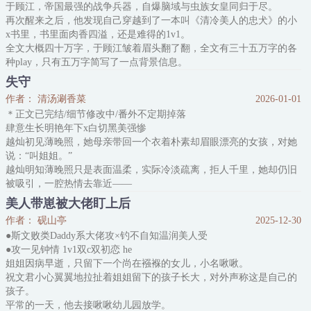
于顾江，帝国最强的战争兵器，自爆脑域与虫族女皇同归于尽。
横空出世，漫画内容也变成了——
再次醒来之后，他发现自己穿越到了一本叫《清冷美人的忠犬》的小
x书里，书里面肉香四溢，还是难得的1v1。
全文大概四十万字，于顾江皱着眉头翻了翻，全文有三十五万字的各
种play，只有五万字简写了一点背景信息。
其中清冷小美人主角有一个极其难缠的未婚夫，这个未婚夫是主角攻
失守
受在一起的最大阻碍。
作者： 清汤涮香菜
2026-01-01
于是这个炮灰未婚夫出场了一万字就被弄死了。
＊正文已完结/细节修改中/番外不定期掉落
好死不死，他就是那个死相凄惨的未婚夫。
肆意生长明艳年下x白切黑美强惨
于顾江：……
越灿初见薄晚照，她母亲带回一个衣着朴素却眉眼漂亮的女孩，对她
说：“叫姐姐。”
越灿明知薄晚照只是表面温柔，实际冷淡疏离，拒人千里，她却仍旧
被吸引，一腔热情去靠近——
再后来，她们越界，在狭小破旧的房间拥抱，失控接吻，像闷热夏夜
美人带崽被大佬盯上后
里下了场隐忍已久的暴雨
作者： 砚山亭
2025-12-30
越灿试探问她们算什么关系
●斯文败类Daddy系大佬攻×钓不自知温润美人受
薄晚照却理智跟她说：“越灿，不可以。”
●攻一见钟情 1v1双c双初恋 he
*
姐姐因病早逝，只留下一个尚在襁褓的女儿，小名啾啾。
阔别数年，两人再见面
祝文君小心翼翼地拉扯着姐姐留下的孩子长大，对外声称这是自己的
越灿深知薄晚照是座凉薄冰山，谁都融化不了，她发誓不会在同一个
孩子。
人手里栽倒第二次
平常的一天，他去接啾啾幼儿园放学。