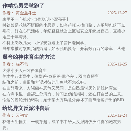
走出来的时候，祝文君发现幼儿园门口停了一辆不多见的加长款黑色
作精捞男丢球跑了
豪车。
作者： 黄金圣斗士
2025-12-27
车头的金属车标折射冰冷的银光，一看就价值不菲。
表里不一心机攻×自作聪明小漂亮受】
后座的窗户降落一半，里面坐着一个男人。
时钦曾是花钱不眨眼的小恶霸，如今得托人找门路，连腿脚也落下点
英俊成熟，西装革履，气势冷冽且凌厉。
毛病。好在心思活络，年纪轻轻就当上区域安全系统监察员，直接少
他抬起视线，蓝灰色的眼眸远远地和祝文君对视。
走三十年弯路。
“爹地
不料上岗没几天，小保安就遇上了昔日老同学。
当年常被时钦欺负的穷鬼，如今脱胎换骨，开着数百万的豪车，从他
的岗亭前缓缓驶过。
掰弯凶神体育生的方法
多方打听，时钦得知老同学早已飞黄腾达，这让他整宿没合眼。再遇
作者： 猫不皂
2025-12-25
时，他硬着头皮主动勾搭。
火爆小美人vs凶神体育生
“那个，周砚啊！”时钦扒着窗户，急声喊。
美术生vs体育生，体型差·身高差·肤色差，双向直掰弯
“有事吗？”迟砚客客气气。
结仇之前，曲辞和方谒对彼此印象就不怎么好。
时钦下意识摸了摸残废的腿，一瘸一拐走出岗亭，
在曲辞看来，方谒凶神恶煞又恐同，是自己最讨厌的超雄体育生；
在方谒眼里，曲辞过分清秀，传闻是伪娘男同，还在打自己的主意。
命运的齿轮开始转动，始于某天方谒意外弄坏了曲辞给客户出的BJD
娃娃。
给诡异文反派冲喜后
方谒：他来了他到底是冲着我来了！
作者： 云初棠
2025-12-24
曲辞：赔钱赔钱赔钱！
林倦天生怪力，一朝穿越，成了书中给大反派陆俨洲冲喜的炮灰男
一个要维权，一个防敲竹杠，俩人就这么对抗上了。
妻。
知道方谒恐同，曲辞决定采取非常规手段，装gay追他！