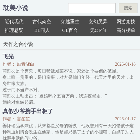
耽美小说
搜索
近代现代
古代架空
穿越重生
玄幻灵异
网游竞技
推理悬疑
BL同人
GL百合
无C P向
高分榜单
天作之合小说
飞光
作者： 岫青晓白
2026-01-18
商刻羽是个穷鬼，每日稀饭咸菜不说，家还是个要倒的破屋。
身上唯一贵重的，是门亲事，对方是仙门年轻一代天才里的天才，出
身世家大族。
过于门不当户不对。
商刻羽主动出击：“退婚吗？五百万两，我连夜就走。”
婚约对象皱起眉。
商刻羽表情真诚：“贵是贵了点，但你值这个价格。”
真假少爷携手出柜了
离家出走·身无分文的岁聿云沉思片刻：“两百五十万，我现在就走。”
作者： 言笙笙
2026-01-17
商刻羽皱起眉。
姜怀瑜品学兼优，从来都是父母的骄傲，他没想到有一天抱错孩子这
岁聿云更加真诚：“贵是贵了点，但你值这个价格。”
种狗血剧情会发生在他家，他是那只换了太子的小狸猫，白嫖了别人
“……”
优渥生活的假少爷。
*