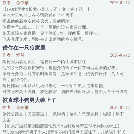
作者： 鱼依猫
2026-01-12
夏油君被一个直播系统绑定了。
【193体育生X长发小美人，正！文！完！结！】
只要在直播间直播，他就可以获得异次元观众的打赏，赚取的积分用
曲洺大三实习，在公司附近租了个房子。
于兑换各种咒灵，从四级到超特级，应有尽有。
据说他的新室友体校男大，跟他同龄。
直播间观众爱看他打咒灵，他就在线爆锤咒灵；直播间的观众爱看他
体育生早出晚归，过了一星期也没在家露过面。
和同学互动，他就邀请两个同学一起出镜；观众们爱看他殴打烂橘
某天曲洺在家直播，穿了件长T恤，腰间系一根腰带。
他去客厅倒水，刚好被走出房间的室友撞见。
室友后退一步，声音颤抖：房东怎么没说我合租对象是女的。
借住在一只狼家里
曲洺：？
作者： 炽然
2026-01-12
你再看看呢？
陶树因为暑期实习，需要到一个陌生城市暂住。
-
他的亲哥热心帮忙安顿，把他介绍给了一位在当地定居的好友。
曲洺人美声甜，喜欢面无表情地玩游戏，杀对面杀得超神。
据哥哥介绍，对方名叫蔺逢青，是家里生意上的合作伙伴，为人可
他长发披肩，腰细腿长，无数次被弹幕调侃：颜值主播怎么跑来冒充
靠，值得信任。
技术流。
陶树拖着行李箱从机场出来时，一个陌生男人过来接他。
一局游戏过后，弹幕狂
对方身材高大强健，肤色较深，眉眼锋利而冷淡，整个人都十分具有
攻击性。
被直球小狗男大缠上了
陶树心中紧张，怀疑他哥是不是搞错了。
作者： 青瓷柚
2026-01-12
但几天相处下来，他发现话很少的蔺先生只是长得凶而已，人的确很
旅行公路文｜民宿邂逅｜一见钟情｜治愈向坚定选择｜强强｜年下
好，不仅不介意他的打扰，还一直十分贴心地照顾他。
文案：
陶树悬着的心很快放下，他和蔺先生相处得十分愉快，只
【前大厂游戏策划洒脱随性酷哥x自我攻略型直球小狗男大up主】
辞职gap的叶鸻挑了个人烟稀少的冷门景点民宿住下，并被吸引和民