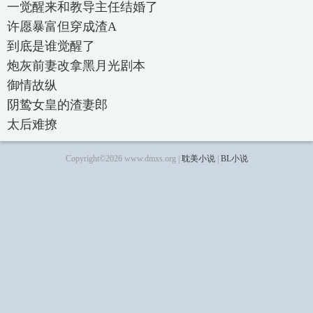
一觉醒来和教导主任结婚了
许愿暴富但穿成渣A
到底是谁觉醒了
炮灰前妻改拿黑月光剧本
御情故纵
阴鸷女皇的渣妻郎
太后难撩
Copyright©2026 www.dmxs.org |
耽美小说
|
BL小说