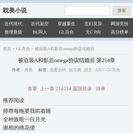
耽美小说
搜索
近代现代
古代架空
穿越重生
玄幻灵异
网游竞技
推理悬疑
BL同人
GL百合
无C P向
高分榜单
首页
>
GL百合
>
被迫装A和影后omega协议结婚后
被迫装A和影后omega协议结婚后 第214章
恋爱合约
娱乐圈
甜文
ABO
GL百合
摇叁
标签:
作者：
首章
上一章
214/214
返回目录
目录
推荐阅读
师尊每晚要我哄着睡
全种族唯一白月光
谢相的桃花债