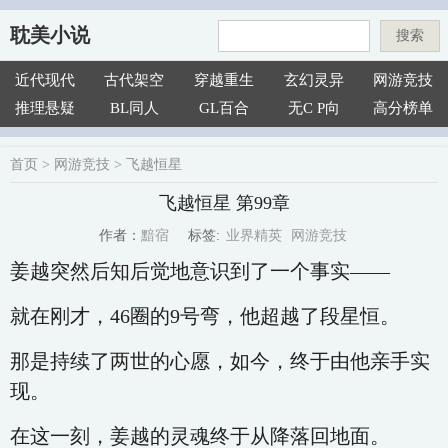
耽美小说
搜索
近代现代
古代架空
穿越重生
玄幻灵异
网游竞技
推理悬疑
BL同人
GL百合
无C P向
高分榜单
首页
>
网游竞技
>
飞越恒星
飞越恒星 第99章
业界精英
网游竞技
黯宿
标签:
作者：
姜越突然后知后觉地意识到了一个事实——
就在刚才，46圈的9号弯，他超越了段星恒。
那是持续了两世的心愿，如今，终于由他亲手实
现。
在这一刻，姜越的灵魂终于从降落回地面。