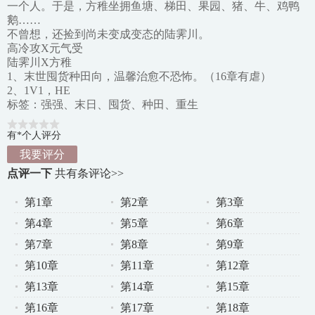
一个人。于是，方稚坐拥鱼塘、梯田、果园、猪、牛、鸡鸭
鹅……
不曾想，还捡到尚未变成变态的陆霁川。
高冷攻X元气受
陆霁川X方稚
1、末世囤货种田向，温馨治愈不恐怖。（16章有虐）
2、1V1，HE
标签：强强、末日、囤货、种田、重生
有*个人评分
我要评分
点评一下
共有
条评论>>
第1章
第2章
第3章
第4章
第5章
第6章
第7章
第8章
第9章
第10章
第11章
第12章
第13章
第14章
第15章
第16章
第17章
第18章