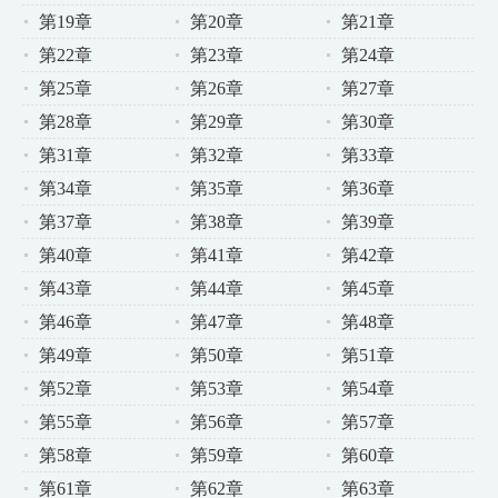
第19章
第20章
第21章
第22章
第23章
第24章
第25章
第26章
第27章
第28章
第29章
第30章
第31章
第32章
第33章
第34章
第35章
第36章
第37章
第38章
第39章
第40章
第41章
第42章
第43章
第44章
第45章
第46章
第47章
第48章
第49章
第50章
第51章
第52章
第53章
第54章
第55章
第56章
第57章
第58章
第59章
第60章
第61章
第62章
第63章