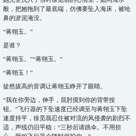
般，把她拖到了最底端，仿佛要坠入海床，被呛
鼻的淤泥淹没。
“蒋翎玉。”
是谁？
“蒋翎玉。”“蒋翎玉。”
“蒋翎玉！”
徒然拔高的音调让蒋翎玉睁开了眼睛。
“我在你旁边，伸手，屈肘摸到你的背带按
钮。”飞行器的下坠速度已经调至与蒋翎玉下坠
速度持平，徐觅翡忍住被对流的风侵袭的剧烈不
适，声线仍旧平稳：“三秒后请跳伞。不用担