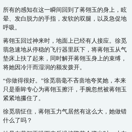
所有的感知在这一瞬间回到了蒋翎玉的身上，眩
晕、发白脱力的手指，发软的双腿，以及急促地
呼吸。
蒋翎玉回过神来时，地面上已经有人接应。徐觅
翡急速地从停稳的飞行器里跃下，将蒋翎玉从气
垫床上扶了起来，同时解开蒋翎玉身上的束缚，
将她因冷汗而湿润的额发拨开。
“你做得很好。”徐觅翡毫不吝啬地夸奖她，本来
只是垂眸专心为蒋翎玉擦汗，手腕忽然被蒋翎玉
紧紧地攥住了。
徐觅翡怔住，蒋翎玉力气居然有这么大，她做错
什么了吗？