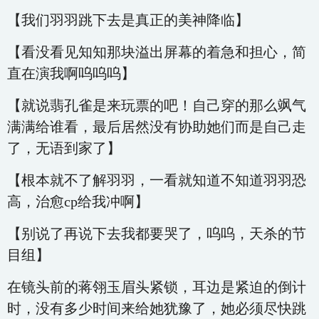
【我们羽羽跳下去是真正的美神降临】
【看没看见知知那块溢出屏幕的着急和担心，简
直在演我啊呜呜呜】
【就说翡孔雀是来玩票的吧！自己穿的那么飒气
满满给谁看，最后居然没有协助她们而是自己走
了，无语到家了】
【根本就不了解羽羽，一看就知道不知道羽羽恐
高，治愈cp给我冲啊】
【别说了再说下去我都要哭了，呜呜，天杀的节
目组】
在镜头前的蒋翎玉眉头紧锁，耳边是紧迫的倒计
时，没有多少时间来给她犹豫了，她必须尽快跳