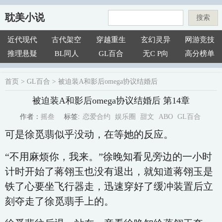
耽美小说
搜索
近代现代
古代架空
穿越重生
玄幻灵异
网游竞技
推理悬疑
BL同人
GL百合
无C P向
高分榜单
首页
>
GL百合
>
被迫装A和影后omega协议结婚后
被迫装A和影后omega协议结婚后 第14章
恋爱合约
娱乐圈
甜文
ABO
GL百合
摇叁
标签:
作者：
可是徐觅翡似乎没动，在等她的反应。
“不用麻烦你，我来。”徐晚知看见旁边的一小时
计时开始了蒋翎玉也没有退出，就知道蒋翎玉是
铁了心要坐飞行器走，迅速穿好了缓冲装置后立
刻夺走了徐觅翡手上的。