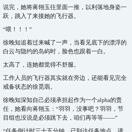
说完，她将蒋翎玉往里面一推，以利落地身姿一
跃，跳入了来接她的飞行器。
“喂！！！”
徐晚知追着过来喊了一声，当看见底下的漂浮的
白云与隐约的岛屿时，脸色也跟着一白。
太高了，连她都觉得不舒服。
工作人员的飞行器其实就在旁边，还能看见完全
戒备状态的徐觅翡。
徐晚知深知自己必须承担起作为一个alpha的责
任，她看向蒋翎玉：“羽羽，没事吧？羽羽，节
目组也没说是必须跳下去，咱们再等等——”
“任务倒计时三十五分钟，已到达任务地点，请