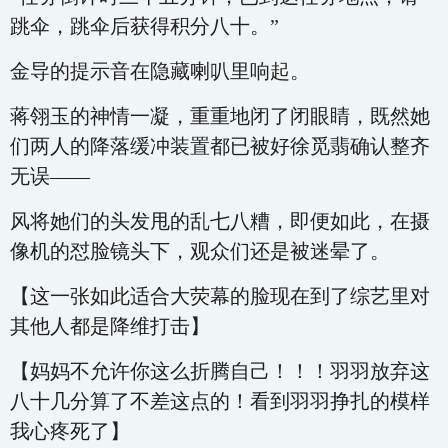
跳伞，跳伞后获得积分八十。”
金导的提示音在隐藏喇叭里响起。
蒋翎玉的神情一凝，重重地闭了闭眼睛，既然她
们两人的降落缓冲装置都已被好徐觅翡确认整齐
无误——
风将她们的头发甩的乱七八糟，即便如此，在摄
像机的怼脸镜头下，观众们还是被迷晕了。
【这一张如此适合大荧幕的脸现在到了综艺里对
其他人都是降维打击】
【妈妈不允许你这么折腾自己！！！羽羽放弃这
八十几分算了不差这点的！看到羽羽挣扎的模样
我心疼死了】