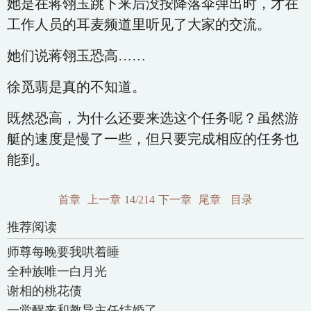
她是在蒋翎玉跳下来后没按降落伞弹出时，才在
工作人员的耳麦频道里听见了大家的交流。
她们说蒋翎玉恐高……
徐觅翡是真的不知道。
既然恐高，为什么还要来选这个任务呢？虽然游
艇的速度是慢了一些，但只要完成相应的任务也
能到。
首章
上一章
14/214
下一章
尾章
目录
推荐阅读
师尊每晚要我哄着睡
全种族唯一白月光
谢相的桃花债
一觉醒来和教导主任结婚了