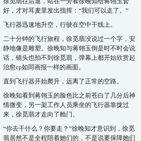
徐觅翡往后退，站在一旁看徐晚知给蒋翎玉套
好，才对耳麦里发出指挥：“我们可以走了。”
飞行器迅速地升空，行驶在空中干线上。
二十分钟的飞行旅程，徐觅翡没说过一个字，安
静地像是雕塑。徐晚知与蒋翎玉倒是时不时会说
话，镜头也拍不到徐觅翡，弹幕上都开始欣赏起
治愈cp如同画报一样的画面。
直到飞行器开始爬升，远离了正常的空路。
徐晚知看到蒋翎玉的脸色比之前苍白了几分后神
情微变，另一架工作人员乘坐的飞行器靠拢过
来，徐觅翡才走向了舱门。
“你去干什么？你要走？”徐晚知才意识到，徐觅
翡居然不是全程陪着她们的，不是说要保障她们