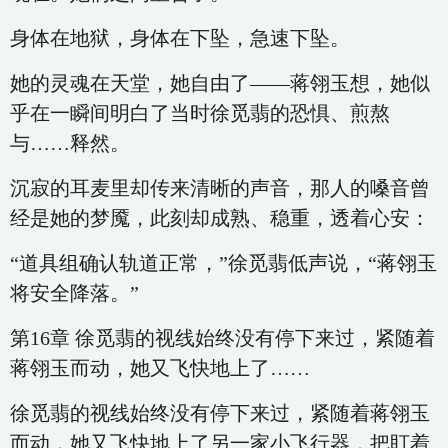
身体在地狱，身体在下坠，急速下坠。
她的灵魂在天堂，她自由了——蒋翎玉想，她似
乎在一瞬间明白了当时徐觅翡的恐惧、煎熬
与……释然。
沉寂的耳麦里却传来清晰的声音，那人的嗓音曾
经是她的梦魇，此刻却成熟、稳重，透着心安：
“道具组确认轨道正常，”徐觅翡低声说，“蒋翎玉
将安全降落。”
第16章 徐觅翡的视线始终没有停下来过，紧随着
蒋翎玉而动，她又飞快地上了……
徐觅翡的视线始终没有停下来过，紧随着蒋翎玉
而动，她又飞快地上了另一家小飞行器，把盯着