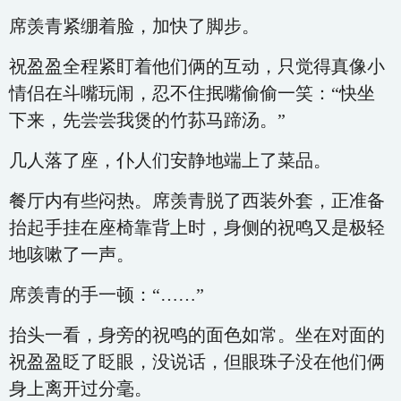
席羡青紧绷着脸，加快了脚步。
祝盈盈全程紧盯着他们俩的互动，只觉得真像小
情侣在斗嘴玩闹，忍不住抿嘴偷偷一笑：“快坐
下来，先尝尝我煲的竹荪马蹄汤。”
几人落了座，仆人们安静地端上了菜品。
餐厅内有些闷热。席羡青脱了西装外套，正准备
抬起手挂在座椅靠背上时，身侧的祝鸣又是极轻
地咳嗽了一声。
席羡青的手一顿：“……”
抬头一看，身旁的祝鸣的面色如常。坐在对面的
祝盈盈眨了眨眼，没说话，但眼珠子没在他们俩
身上离开过分毫。