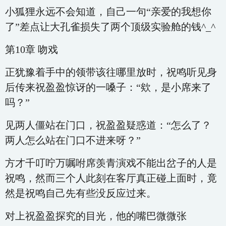
小狐狸永远不会知道，自己一句“亲爱的我想你
了”差点让大孔雀损失了两个顶级实验舱的钱^_^
第10章 吻戏
正犹豫着手中的领带该往哪里放时，祝鸣听见身
后传来祝盈盈惊讶的一嗓子：“欸，是小席来了
吗？”
见两人僵站在门口，祝盈盈疑惑道：“怎么了？
两人怎么站在门口不进来呀？”
方才千叮咛万嘱咐席羡青演戏不能出岔子的人是
祝鸣，然而三个人此刻在客厅真正碰上面时，竟
然是祝鸣自己先有些没反应过来。
对上祝盈盈探究的目光，他的嘴巴微微张