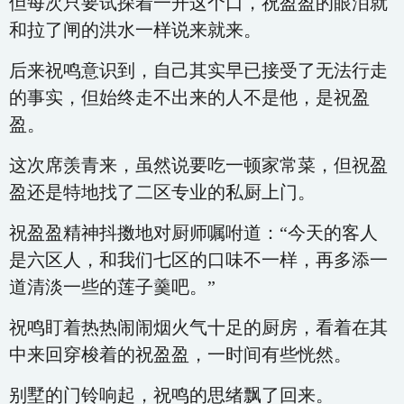
但每次只要试探着一开这个口，祝盈盈的眼泪就
和拉了闸的洪水一样说来就来。
后来祝鸣意识到，自己其实早已接受了无法行走
的事实，但始终走不出来的人不是他，是祝盈
盈。
这次席羡青来，虽然说要吃一顿家常菜，但祝盈
盈还是特地找了二区专业的私厨上门。
祝盈盈精神抖擞地对厨师嘱咐道：“今天的客人
是六区人，和我们七区的口味不一样，再多添一
道清淡一些的莲子羹吧。”
祝鸣盯着热热闹闹烟火气十足的厨房，看着在其
中来回穿梭着的祝盈盈，一时间有些恍然。
别墅的门铃响起，祝鸣的思绪飘了回来。