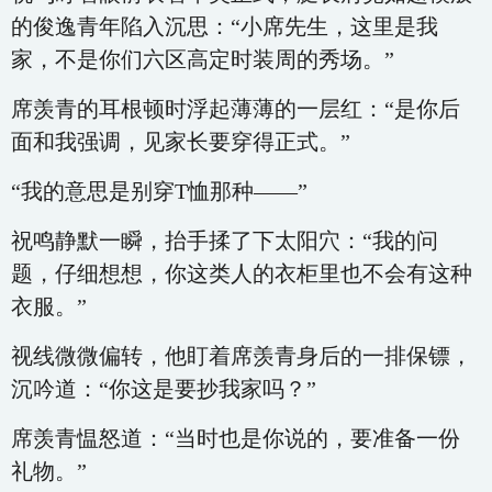
的俊逸青年陷入沉思：“小席先生，这里是我
家，不是你们六区高定时装周的秀场。”
席羡青的耳根顿时浮起薄薄的一层红：“是你后
面和我强调，见家长要穿得正式。”
“我的意思是别穿T恤那种——”
祝鸣静默一瞬，抬手揉了下太阳穴：“我的问
题，仔细想想，你这类人的衣柜里也不会有这种
衣服。”
视线微微偏转，他盯着席羡青身后的一排保镖，
沉吟道：“你这是要抄我家吗？”
席羡青愠怒道：“当时也是你说的，要准备一份
礼物。”