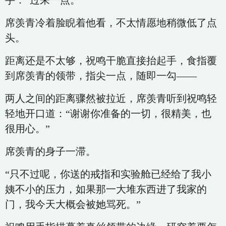
手：“过来一点。”
席羡青冷着脸睨着他看，不太情愿地稍微低了点
头。
距离还是不太够，祝鸣干脆直接抬起手，食指覆
到席羡青的领带，指尖一点，随即一勾——
两人之间的距离骤然被拉近，席羡青听到祝鸣轻
轻地开口道：“谢谢你准备的一切，很精美，也
很用心。”
席羡青的身子一滞。
“只不过呢，你送的戒指和实验舱已经给了我小
姨不小的压力，如果那一大堆东西进了我家的
门，我今天大概会被她骂死。”