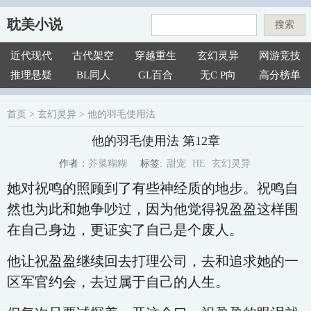
耽美小说
搜索
近代现代
古代架空
穿越重生
玄幻灵异
网游竞技
推理悬疑
BL同人
GL百合
无C P向
高分榜单
首页
>
玄幻灵异
>
他的羽毛使用法
他的羽毛使用法 第12章
甜宠
HE
玄幻灵异
芥菜糊糊
标签:
作者：
她对祝鸣的照顾到了有些神经质的地步。祝鸣自
然也为此和她争吵过，因为他觉得祝盈盈这样围
在自己身边，更证实了自己是个废人。
他让祝盈盈继续回去打理公司，去和追求她的一
区军官约会，去过属于自己的人生。