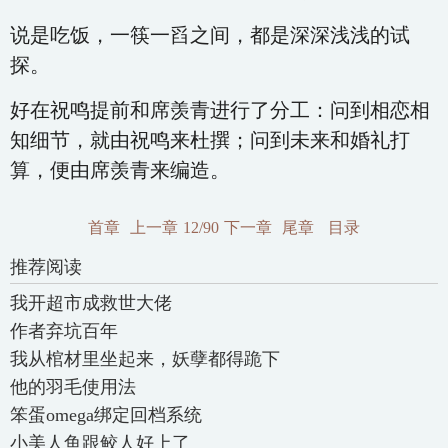
说是吃饭，一筷一舀之间，都是深深浅浅的试
探。
好在祝鸣提前和席羡青进行了分工：问到相恋相
知细节，就由祝鸣来杜撰；问到未来和婚礼打
算，便由席羡青来编造。
首章
上一章
12/90
下一章
尾章
目录
推荐阅读
我开超市成救世大佬
作者弃坑百年
我从棺材里坐起来，妖孽都得跪下
他的羽毛使用法
笨蛋omega绑定回档系统
小美人鱼跟鲛人好上了