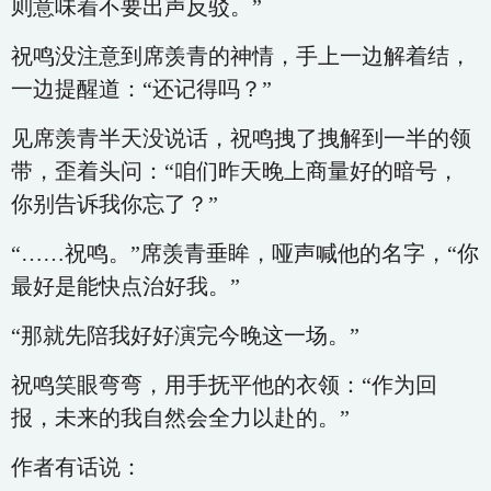
则意味着不要出声反驳。”
祝鸣没注意到席羡青的神情，手上一边解着结，
一边提醒道：“还记得吗？”
见席羡青半天没说话，祝鸣拽了拽解到一半的领
带，歪着头问：“咱们昨天晚上商量好的暗号，
你别告诉我你忘了？”
“……祝鸣。”席羡青垂眸，哑声喊他的名字，“你
最好是能快点治好我。”
“那就先陪我好好演完今晚这一场。”
祝鸣笑眼弯弯，用手抚平他的衣领：“作为回
报，未来的我自然会全力以赴的。”
作者有话说：