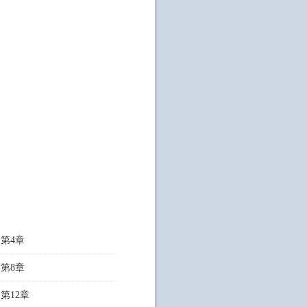
第4章
第8章
第12章