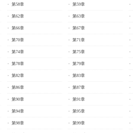
第58章
第59章
第62章
第63章
第66章
第67章
第70章
第71章
第74章
第75章
第78章
第79章
第82章
第83章
第86章
第87章
第90章
第91章
第94章
第95章
第98章
第99章