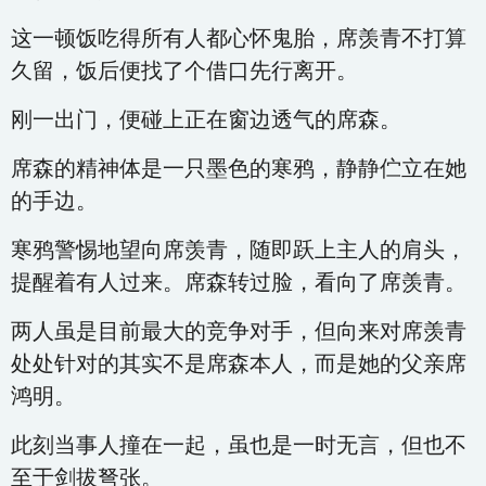
这一顿饭吃得所有人都心怀鬼胎，席羡青不打算
久留，饭后便找了个借口先行离开。
刚一出门，便碰上正在窗边透气的席森。
席森的精神体是一只墨色的寒鸦，静静伫立在她
的手边。
寒鸦警惕地望向席羡青，随即跃上主人的肩头，
提醒着有人过来。席森转过脸，看向了席羡青。
两人虽是目前最大的竞争对手，但向来对席羡青
处处针对的其实不是席森本人，而是她的父亲席
鸿明。
此刻当事人撞在一起，虽也是一时无言，但也不
至于剑拔弩张。