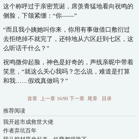
这个称呼过于亲密荒诞，席羡青猛地看向祝鸣的
侧脸，下颌紧绷：“你——”
“而且我小姨她叫你来，你用有事做借口敷衍过
去拒绝掉不就完了，还特地从六区赶到七区，这
么听话干什么？”
祝鸣微仰起脸，神色是好奇的，声线亲昵中带着
笑意，“就这么关心我吗？怎么说，难道是打算
和我……假戏真做吗？”
首章
上一章
16/90
下一章
尾章
目录
推荐阅读
我开超市成救世大佬
作者弃坑百年