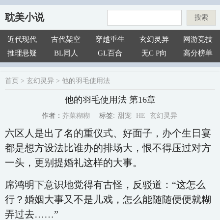
耽美小说
搜索
近代现代
古代架空
穿越重生
玄幻灵异
网游竞技
推理悬疑
BL同人
GL百合
无C P向
高分榜单
首页
>
玄幻灵异
>
他的羽毛使用法
他的羽毛使用法 第16章
甜宠
HE
玄幻灵异
芥菜糊糊
标签:
作者：
六区人是出了名的重仪式、好面子，办个生日宴
都是想方设法比谁办的排场大，恨不得压过对方
一头，更别提婚礼这样的大事。
席鸿明下意识地觉得有古怪，反驳道：“这怎么
行？婚姻大事又不是儿戏，怎么能随随便便就糊
弄过去……”