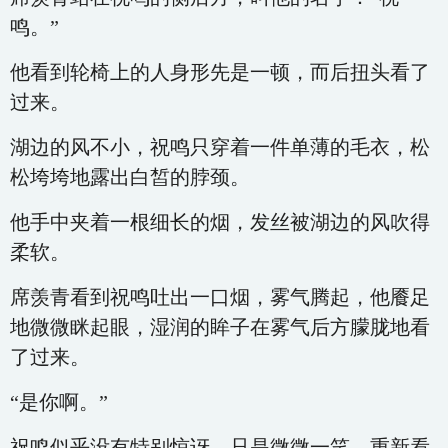
鸣。”
他看到轮椅上的人身形先是一顿，而后扭头看了
过来。
湖边的风不小，祝鸣只穿着一件单薄的毛衣，松
松垮垮地露出白皙的脖颈。
他手中夹着一根细长的烟，发丝被湖边的风吹得
柔软。
席羡青看到祝鸣吐出一口烟，雾气腾起，他餍足
地微微眯起眼，湿润的眸子在雾气后方朦胧地看
了过来。
“是你啊。”
祝鸣似乎没有特别惊讶，只是微微一笑，重新看