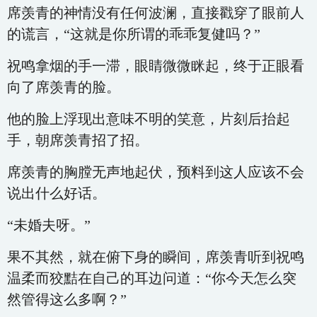
席羡青的神情没有任何波澜，直接戳穿了眼前人
的谎言，“这就是你所谓的乖乖复健吗？”
祝鸣拿烟的手一滞，眼睛微微眯起，终于正眼看
向了席羡青的脸。
他的脸上浮现出意味不明的笑意，片刻后抬起
手，朝席羡青招了招。
席羡青的胸膛无声地起伏，预料到这人应该不会
说出什么好话。
“未婚夫呀。”
果不其然，就在俯下身的瞬间，席羡青听到祝鸣
温柔而狡黠在自己的耳边问道：“你今天怎么突
然管得这么多啊？”