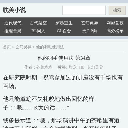
耽美小说
搜索
近代现代
古代架空
穿越重生
玄幻灵异
网游竞技
推理悬疑
BL同人
GL百合
无C P向
高分榜单
首页
>
玄幻灵异
>
他的羽毛使用法
他的羽毛使用法 第34章
甜宠
HE
玄幻灵异
芥菜糊糊
标签:
作者：
在研究院时期，祝鸣参加过的讲座没有千场也有
百场。
他只能尴尬不失礼貌地做出回忆的样
子：“嗯……K大的话……”
钱多提示道：“嗯，那场演讲中午的茶歇里有道