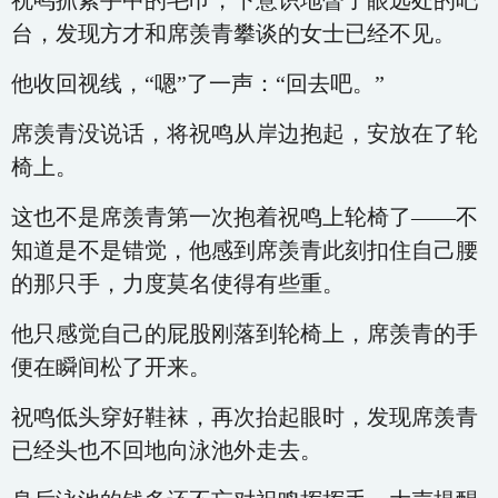
祝鸣抓紧手中的毛巾，下意识地瞥了眼远处的吧
台，发现方才和席羡青攀谈的女士已经不见。
他收回视线，“嗯”了一声：“回去吧。”
席羡青没说话，将祝鸣从岸边抱起，安放在了轮
椅上。
这也不是席羡青第一次抱着祝鸣上轮椅了——不
知道是不是错觉，他感到席羡青此刻扣住自己腰
的那只手，力度莫名使得有些重。
他只感觉自己的屁股刚落到轮椅上，席羡青的手
便在瞬间松了开来。
祝鸣低头穿好鞋袜，再次抬起眼时，发现席羡青
已经头也不回地向泳池外走去。