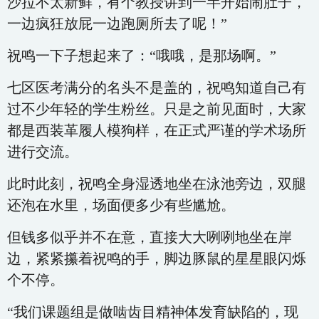
沙拉不太新鲜，有个教授讲到一半开始闹肚子，
一边疯狂放屁一边跑厕所去了呢！”
祝鸣一下子想起来了：“哦哦，是那场啊。”
七区医考满分的名头不是盖的，祝鸣知道自己有
过不少年轻的学生粉丝。只是之前见面时，大家
都是西装革履人模狗样，在正式严谨的学术场所
进行交流。
此时此刻，祝鸣全身湿透地坐在泳池旁边，双腿
还泡在水里，场面便多少有些尴尬。
但钱多似乎并不在意，直接大大咧咧地坐在岸
边，紧紧攥着祝鸣的手，脚边豚鼠的星星眼闪烁
个不停。
“我们课题组是做啮齿目精神体发育缺陷的，现