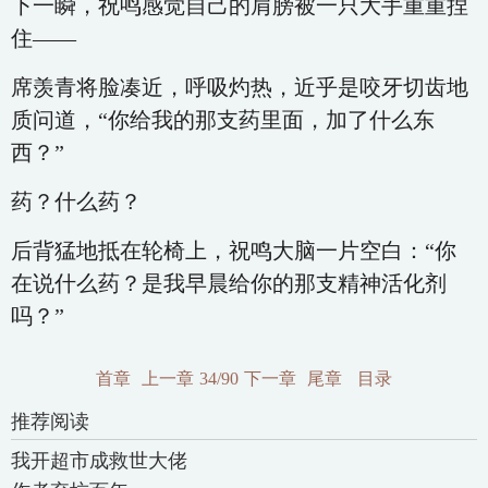
下一瞬，祝鸣感觉自己的肩膀被一只大手重重捏
住——
席羡青将脸凑近，呼吸灼热，近乎是咬牙切齿地
质问道，“你给我的那支药里面，加了什么东
西？”
药？什么药？
后背猛地抵在轮椅上，祝鸣大脑一片空白：“你
在说什么药？是我早晨给你的那支精神活化剂
吗？”
首章
上一章
34/90
下一章
尾章
目录
推荐阅读
我开超市成救世大佬