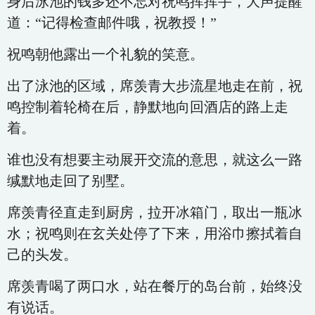
身后泳池的钱多还不忘对祝鸣挥挥手，大声提醒
道：“记得检查邮件哦，祝教授！”
祝鸣朝他露出一个礼貌的笑意。
出了泳池的区域，席羡青大步流星地走在前，祝
鸣控制着轮椅在后，静默地向回酒店的路上走
着。
谁也没有想要主动展开交流的意思，就这么一路
缄默地走回了别墅。
席羡青径直走到厨房，拉开冰箱门，取出一瓶冰
水；祝鸣则在玄关处停了下来，用浴巾擦拭着自
己的头发。
席羡青喝了两口水，站在餐厅的岛台前，始终没
有说话。