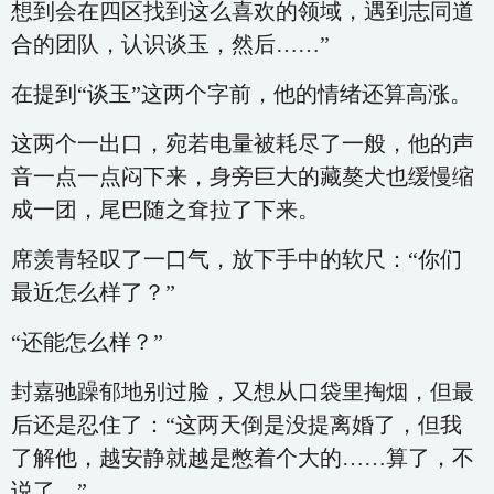
想到会在四区找到这么喜欢的领域，遇到志同道
合的团队，认识谈玉，然后……”
在提到“谈玉”这两个字前，他的情绪还算高涨。
这两个一出口，宛若电量被耗尽了一般，他的声
音一点一点闷下来，身旁巨大的藏獒犬也缓慢缩
成一团，尾巴随之耷拉了下来。
席羡青轻叹了一口气，放下手中的软尺：“你们
最近怎么样了？”
“还能怎么样？”
封嘉驰躁郁地别过脸，又想从口袋里掏烟，但最
后还是忍住了：“这两天倒是没提离婚了，但我
了解他，越安静就越是憋着个大的……算了，不
说了。”