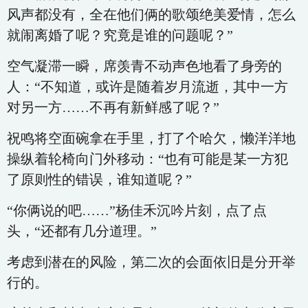
风声都没有，全在他们俩的歌颂绝美爱情，怎么
就闹离婚了呢？究竟是谁的问题呢？”
空气凝滞一瞬，席羡青不动声色地看了身旁的
人：“不知道，或许是随着岁月流逝，其中一方
对另一方……不再有新鲜感了呢？”
祝鸣将空面碗拿在手里，打了个哈欠，懒洋洋地
操纵着轮椅向门外移动：“也有可能是某一方犯
了原则性的错误，谁知道呢？”
“你俩说的吧……”杨佳禾沉吟片刻，点了点
头，“还都有几分道理。”
考虑到潜在的风险，第二次的会面依旧是分开举
行的。