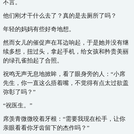
不言。
他们刚才干什么去了？真的是去厕所了吗？
年轻的妈妈有些好奇地想。
然而女儿的催促声在耳边响起，于是她并没有继
续多想，扭过头，拿起手机，给女孩和矜贵美丽
的绿孔雀拍起了合照。
祝鸣无声无息地掀眸，看了眼身旁的人：“小席
先生，你一直这么捂着嘴，不觉得有点太过欲盖
弥彰了吗？”
“祝医生。”
席羡青微微咬着牙根：“需要我现在松手，让你
亲眼看看你牙齿留下的杰作吗？”