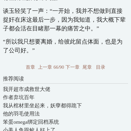
谈玉轻笑了一声：“一开始，我并不想做到直接
捉奸在床这最后一步，因为我知道，我大概下辈
子都会活在目睹那一幕的痛苦之中。”
“所以我只想要离婚，给彼此留点体面，也是为
了公司好。”
首章
上一章
66/90
下一章
尾章
目录
推荐阅读
我开超市成救世大佬
作者弃坑百年
我从棺材里坐起来，妖孽都得跪下
他的羽毛使用法
笨蛋omega绑定回档系统
小美人鱼跟鲛人好上了