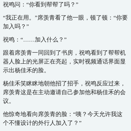
祝鸣问：“你看到帮帮了吗？”
“我正在用。”席羡青看了他一眼，顿了顿：“你要
加入吗？”
祝鸣：“……加入什么？”
跟着席羡青一同回到了书房，祝鸣看到了帮帮机
器人脸上的光屏正在亮起，实时视频通话界面显
示出杨佳禾的脸。
杨佳禾笑眯眯地朝他招了招手，祝鸣反应过来，
席羡青这是在主动邀请自己参加他和杨佳禾的会
议。
他惊奇地看向席羡青的脸：“咦？今天允许我这
个不懂设计的外行人加入了？”