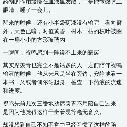
药物的作用缓慢在血液里发散，于是他微微眯上
眼睛，睡了一会儿。
醒来的时候，还有小半袋药液没有输完。看向窗
外，天色已暗，时值黄昏，树木干枯的枝叶被圈
在一扇小小的方形玻璃内。
一瞬间，祝鸣感到一阵说不上来的寂寥。
其实席羡青也完全不是话多的人，之前陪伴祝鸣
输液的时候，他从来只是坐在旁边，安静地看一
本书，又或者偶尔站起身，检查一下药液的流速
和进度。
祝鸣先前几次三番地劝席羡青不用陪自己过来，
是因为他觉得这样干坐着硬等毫无意义。
却没想到自己不知不觉中已经习惯了这样的陪