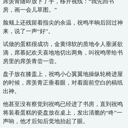
席羡青随即放下了手，移开视线：“我先回书
房，画一会儿草图。”
脸颊上还残留着指尖的余温，祝鸣半晌后回过神
来，说了一声“好”。
试做的蛋糕很成功，金黄绵软的质地令人垂涎欲
滴，席慕妃欢天喜地地切出两角，叫祝鸣带给书
房里的席羡青尝一尝。
盘子放在膝盖上，祝鸣小心翼翼地操纵轮椅进屋
的时候，席羡青正垂着眼，对着面前空白的稿纸
出神。
他甚至没有察觉到祝鸣已经进了书房，直到祝鸣
将装着蛋糕的瓷盘放在桌上，发出清脆的“咚”一
声响，他才后知后觉地抬起了眼。