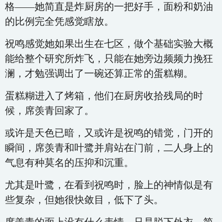
格——她简直是炸厨房的一把好手，面粉和奶油
的比例完全凭感觉瞎放。
祝鸣感觉她如果出生在七区，做个基础实验大概
能给整个研究所炸飞，只能在她旁边频频力挽狂
澜，才勉强调出了一碗还算正常的蛋糕糊。
蛋糕糊进入了烤箱，他们在厨房收拾残局的时
候，席羡青回家了。
或许是天色已暗，又或许是祝鸣的错觉，门开的
瞬间，席羡青和叶鹭并肩站在门前，二人身上的
气息有种莫名的压抑和沉重。
尤其是叶鹭，在看到祝鸣时，脸上的神情似是有
些复杂，但她很快敛目，低下了头。