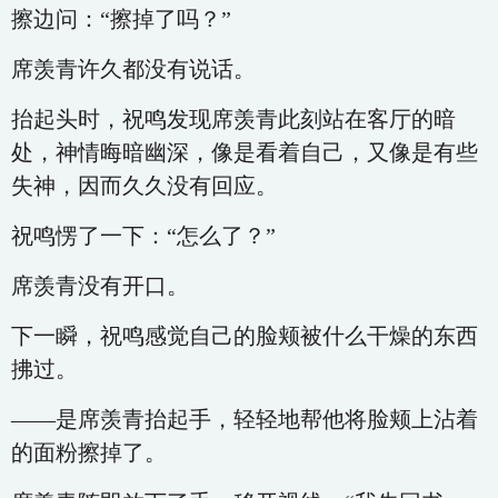
擦边问：“擦掉了吗？”
席羡青许久都没有说话。
抬起头时，祝鸣发现席羡青此刻站在客厅的暗
处，神情晦暗幽深，像是看着自己，又像是有些
失神，因而久久没有回应。
祝鸣愣了一下：“怎么了？”
席羡青没有开口。
下一瞬，祝鸣感觉自己的脸颊被什么干燥的东西
拂过。
——是席羡青抬起手，轻轻地帮他将脸颊上沾着
的面粉擦掉了。