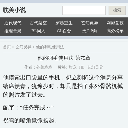
耽美小说
搜索
近代现代
古代架空
穿越重生
玄幻灵异
网游竞技
推理悬疑
BL同人
GL百合
无C P向
高分榜单
首页
>
玄幻灵异
>
他的羽毛使用法
他的羽毛使用法 第75章
甜宠
HE
玄幻灵异
芥菜糊糊
标签:
作者：
他摸索出口袋里的手机，想立刻将这个消息分享
给席羡青，犹豫少时，却只是拍了张外骨骼机械
的照片发了过去。
配字：“任务完成～”
祝鸣的嘴角微微扬起。