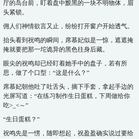
厅的岛台前，盯着盘中黢黑的一块不明物体，眉
头紧锁。
佣人们神情欲言又止，纷纷打开窗户开始透气。
抬头看到祝鸣的瞬间，席慕妃似是一惊，遮遮掩
掩就要把那一坨诡异的黑色往身后藏。
眼尖的祝鸣却已经盯着她手中的盘子，若有所
思，做了个口型：“这是什么？”
席慕妃朝他吐了吐舌头，摘下手套，拿起手边的
光屏写道：“在练习制作生日蛋糕，下周做给你
吃>_<～”
“生日蛋糕？”
祝鸣先是一愣，随即想起，祝盈盈确实说过要给