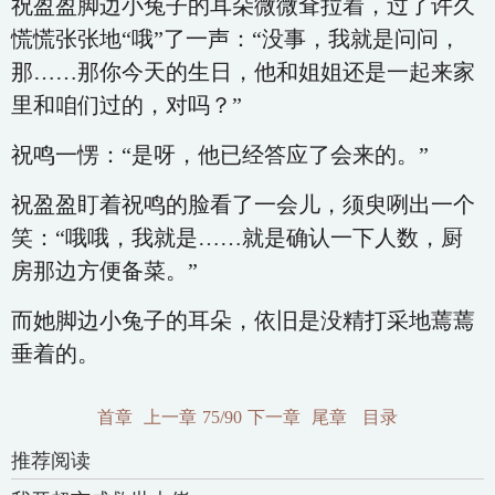
祝盈盈脚边小兔子的耳朵微微耷拉着，过了许久
慌慌张张地“哦”了一声：“没事，我就是问问，
那……那你今天的生日，他和姐姐还是一起来家
里和咱们过的，对吗？”
祝鸣一愣：“是呀，他已经答应了会来的。”
祝盈盈盯着祝鸣的脸看了一会儿，须臾咧出一个
笑：“哦哦，我就是……就是确认一下人数，厨
房那边方便备菜。”
而她脚边小兔子的耳朵，依旧是没精打采地蔫蔫
垂着的。
首章
上一章
75/90
下一章
尾章
目录
推荐阅读