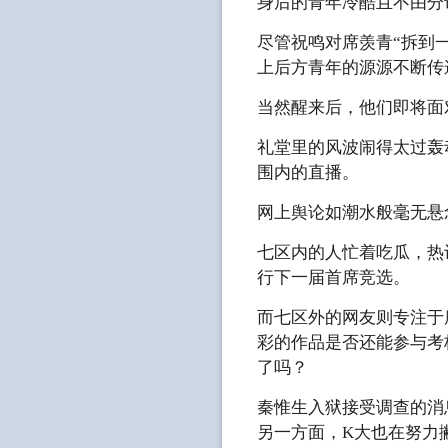
身后的青年冷酷且不由分
尽管祝鸣对席羡青“拆到
上后方青年的源源不断传
当然醒来后，他们即将面
礼堂里的风波闹得太过轰
围内的直播。
网上舆论如潮水般毫无悬
七区内的人忙着吃瓜，热
行下一届首席竞选。
而七区外的网友则专注于
彩的作品是否还能参与考
了吗？
秦惟生入狱接受调查的消
另一方面，K大也在努力