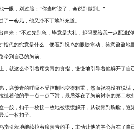
他一眼，别过脸：“你当时说了，会说到做到。”
”过了一会儿，他又冷不丁地补充道。
笑出声来：“不过先别急，毕竟是大礼，起码要给我一点配送的
送”指代的究竟是什么，便看到祝鸣的眼睫翕动，笑意盈盈地
路牵到自己的胸前。
上，就这么牵引着席羡青的食指，慢慢地引导着他解开了自
亮，席羡青的呼吸不受控制地变得粗重，然而祝鸣没有说话
拉扯着他的手一点一点下滑，最后落在了胸前衬衣的第二枚
盒一般，扣子一枚接一枚地被缓缓解开，从锁骨到胸膛，逐
最后一枚扣子。
鸣指引般地继续拉着席羡青的手，主动让他的掌心落在了自