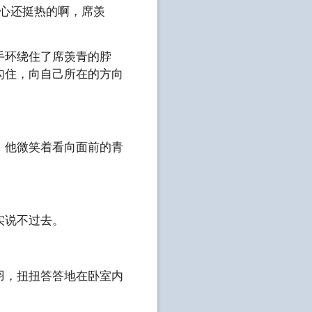
心还挺热的啊，席羡
手环绕住了席羡青的脖
勾住，向自己所在的方向
，他微笑着看向面前的青
实说不过去。
羽，扭扭答答地在卧室内