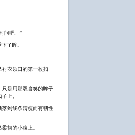
时间吧。”
垂下了眸。
己衬衣领口的第一枚扣
，只是用那双含笑的眸子
扣子上。
渐落到线条清瘦而有韧性
己柔韧的小腹上。