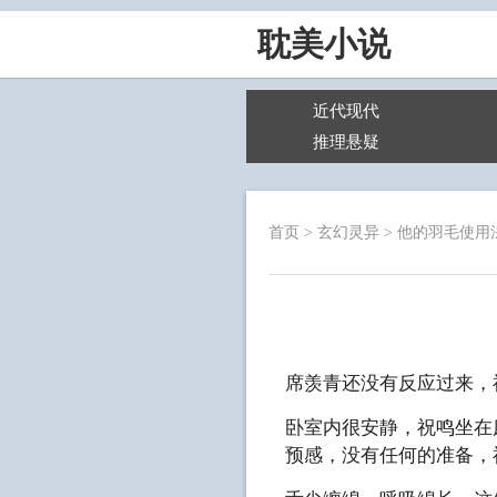
耽美小说
近代现代
推理悬疑
首页
>
玄幻灵异
>
他的羽毛使用
席羡青还没有反应过来，
卧室内很安静，祝鸣坐在
预感，没有任何的准备，