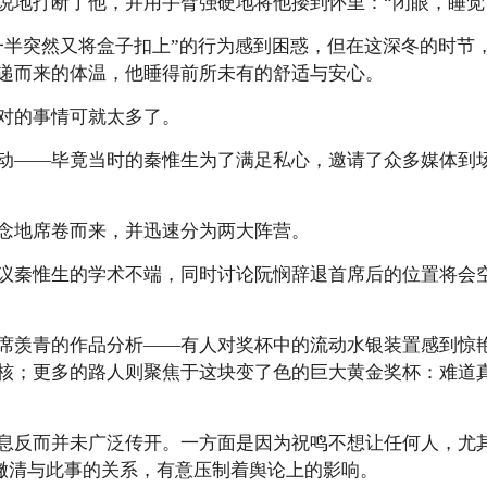
说地打断了他，并用手臂强硬地将他搂到怀里：“闭眼，睡觉
一半突然又将盒子扣上”的行为感到困惑，但在这深冬的时节
递而来的体温，他睡得前所未有的舒适与安心。
对的事情可就太多了。
动——毕竟当时的秦惟生为了满足私心，邀请了众多媒体到
念地席卷而来，并迅速分为两大阵营。
议秦惟生的学术不端，同时讨论阮悯辞退首席后的位置将会
席羡青的作品分析——有人对奖杯中的流动水银装置感到惊
核；更多的路人则聚焦于这块变了色的巨大黄金奖杯：难道
息反而并未广泛传开。一方面是因为祝鸣不想让任何人，尤
撇清与此事的关系，有意压制着舆论上的影响。