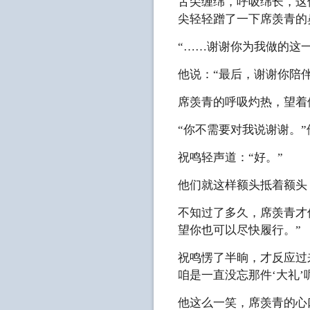
舌尖缠绵，呼吸绵长，这
尖轻轻蹭了一下席羡青的
“……谢谢你为我做的这
他说：“最后，谢谢你陪伴
席羡青的呼吸灼热，望着
“你不需要对我说谢谢。”
祝鸣轻声道：“好。”
他们就这样额头抵着额头
不知过了多久，席羡青才
望你也可以尽快履行。”
祝鸣愣了半晌，才反应过
咱是一直没忘那件‘大礼’
他这么一笑，席羡青的心