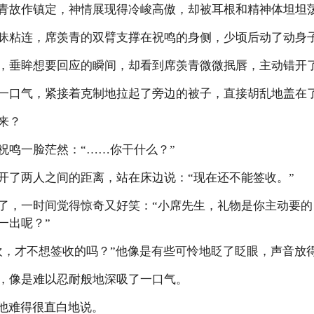
青故作镇定，神情展现得冷峻高傲，却被耳根和精神体坦坦
昧粘连，席羡青的双臂支撑在祝鸣的身侧，少顷后动了动身
，垂眸想要回应的瞬间，却看到席羡青微微抿唇，主动错开
一口气，紧接着克制地拉起了旁边的被子，直接胡乱地盖在
来？
祝鸣一脸茫然：“……你干什么？”
开了两人之间的距离，站在床边说：“现在还不能签收。”
了，一时间觉得惊奇又好笑：“小席先生，礼物是你主动要
一出呢？”
欢，才不想签收的吗？”他像是有些可怜地眨了眨眼，声音放
，像是难以忍耐般地深吸了一口气。
，他难得很直白地说。