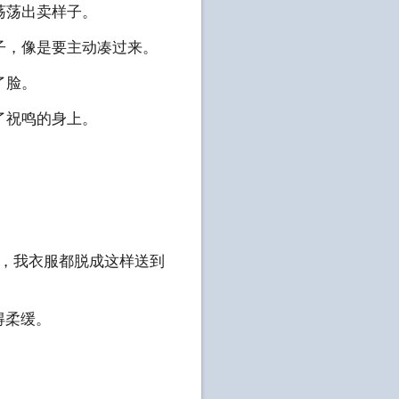
荡荡出卖样子。
子，像是要主动凑过来。
了脸。
了祝鸣的身上。
的，我衣服都脱成这样送到
得柔缓。