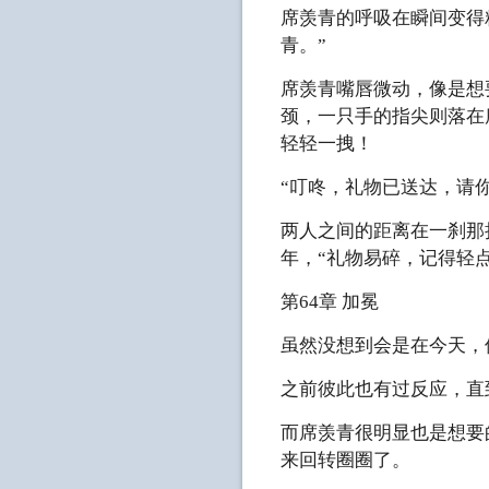
席羡青的呼吸在瞬间变得
青。”
席羡青嘴唇微动，像是想
颈，一只手的指尖则落在
轻轻一拽！
“叮咚，礼物已送达，请你
两人之间的距离在一刹那
年，“礼物易碎，记得轻点
第64章 加冕
虽然没想到会是在今天，
之前彼此也有过反应，直
而席羡青很明显也是想要
来回转圈圈了。