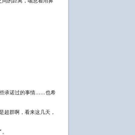
之间的距离，喘息着用鼻
有些承诺过的事情……也希
真是超群啊，看来这几天，
了。