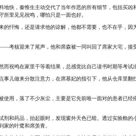
料地快，秦惟生主动交代了当年作恶的所有细节，包括买凶
守所里见见祝鸣，哪怕只是一面也好。
来的忏悔，还是请求他的谅解，他都不需要，也不在乎，因
——考核迎来了尾声，他和席森被一同叫回了席家大宅，接
然而祝鸣在家里干等着结果，总感觉比自己读书时期等考试
点事儿做来分散注意力，在席慕妃的指引下，他从仓库里翻
被使用，落了不少灰尘，主要是它先前唯一面对的患者已经
试剂和药品，抬起眼时，发现窗外天色已暗。透过实验舱的
到家的叶鹭和席羡青。