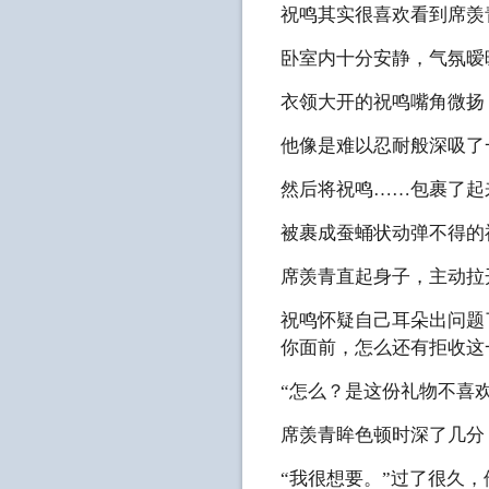
祝鸣其实很喜欢看到席羡
卧室内十分安静，气氛暧
衣领大开的祝鸣嘴角微扬
他像是难以忍耐般深吸了
然后将祝鸣……包裹了起
被裹成蚕蛹状动弹不得的
席羡青直起身子，主动拉
祝鸣怀疑自己耳朵出问题
你面前，怎么还有拒收这
“怎么？是这份礼物不喜
席羡青眸色顿时深了几分
“我很想要。”过了很久