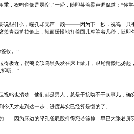
粗重，祝鸣也像是瑟缩了一瞬，随即笑着柔声调侃道：“你掌
要说些什么，瞳孔却无声一颤———因为下一秒，祝鸣一只
席羡青西裤拉链上，轻而缓慢地打着圈儿摩挲着几秒，随即
签收。”
拉得极近，祝鸣柔软乌黑头发在床上散开，眼尾慵懒地扬起
拆哦。”
但祝鸣也清楚，他们都是男人，总是干接吻不干实事儿，确
到今天才走到这一步，进度其实已经算是慢的了。
的——因为床边的绿孔雀屁股抖得宛若筛糠，早已大张着屏